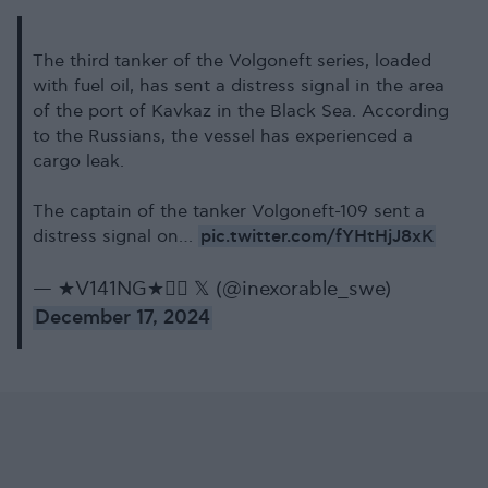
The third tanker of the Volgoneft series, loaded
with fuel oil, has sent a distress signal in the area
of ​​the port of Kavkaz in the Black Sea. According
to the Russians, the vessel has experienced a
cargo leak.
The captain of the tanker Volgoneft-109 sent a
pic.twitter.com/fYHtHjJ8xK
distress signal on…
— ★V141NG★🏴‍☠️ 𝕏 (@inexorable_swe)
December 17, 2024