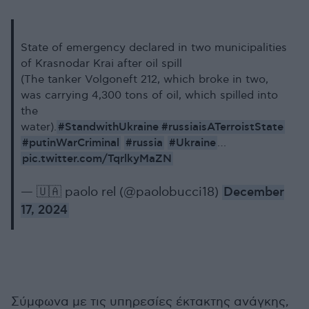
State of emergency declared in two municipalities
of Krasnodar Krai after oil spill
(The tanker Volgoneft 212, which broke in two,
was carrying 4,300 tons of oil, which spilled into
the
#StandwithUkraine
#russiaisATerroistState
water).
#putinWarCriminal
#russia
#Ukraine
…
pic.twitter.com/TqrlkyMaZN
— 🇺🇦 paolo rel (@paolobucci18)
December
17, 2024
Σύμφωνα με τις υπηρεσίες έκτακτης ανάγκης,