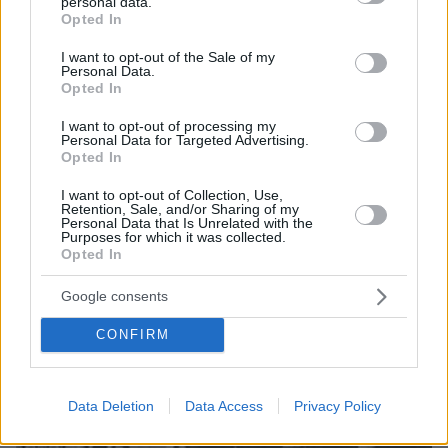
personal data.
Πώς να βουρτσίζετε τη γάτα σας χωρίς να την ενοχλεί
grant or deny consent to Google and its third-party tags to
Opted In
use your data for below specified purposes in below Google
πριν 32 λεπτά
consent section.
Συνέντευξη ποταμός του Χάντερ Μπάιντεν: Ο πατέρας
I want to opt-out of the Sale of my
Personal Data.
μου έχει μεταστάσεις στα οστά - Έπινα 4 λίτρα βότκα τη
Opted In
μέρα, κάπνιζα κρακ κάθε 15 λεπτά
I want to opt-out of processing my
Personal Data for Targeted Advertising.
ΔΕΙΤΕ ΟΛΕΣ ΤΙΣ ΕΙΔΗΣΕΙΣ
Opted In
I want to opt-out of Collection, Use,
Retention, Sale, and/or Sharing of my
Personal Data that Is Unrelated with the
Purposes for which it was collected.
ΤΑ ΠΙΟ ΔΗΜΟΦΙΛΗ
Opted In
Google consents
CONFIRM
Data Deletion
Data Access
Privacy Policy