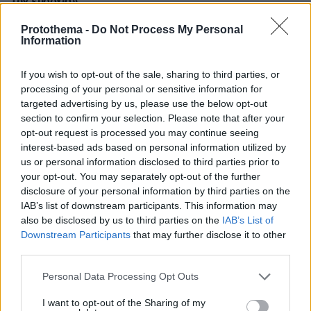
την επαρχία»
πριν 13 λεπτά
Protothema -
Do Not Process My Personal
Δύο σχολεία της Λέρου αλλάζουν όψη με δωρεά αγάπης
Information
για τα παιδιά
πριν 25 λεπτά
If you wish to opt-out of the sale, sharing to third parties, or
Λένα Παπαληγούρα για τον σύζυγό της: Δεν με είχα
processing of your personal or sensitive information for
φανταστεί με έναν άνθρωπο τόσα χρόνια, ο γάμος είναι
targeted advertising by us, please use the below opt-out
πολύ καλύτερος απ’ ό,τι περίμενα
section to confirm your selection. Please note that after your
opt-out request is processed you may continue seeing
πριν 26 λεπτά
interest-based ads based on personal information utilized by
Τι θα συμβεί αν πίνουμε ένα σφηνάκι ελαιόλαδο κάθε
us or personal information disclosed to third parties prior to
μέρα – Απαντά η Λίνσει που το δοκίμασε για 2
your opt-out. You may separately opt-out of the further
εβδομάδες
disclosure of your personal information by third parties on the
πριν 27 λεπτά
IAB’s list of downstream participants. This information may
Δεκαπέντε ταινίες που δεν μπορούμε να σταματήσουμε
also be disclosed by us to third parties on the
IAB’s List of
να βλέπουμε ξανά και ξανά
Downstream Participants
that may further disclose it to other
third parties.
πριν 27 λεπτά
Ο σωστός τρόπος να αφαιρέσετε ένα τσιμπούρι από τον
Please note that this website/app uses one or more Google
Personal Data Processing Opt Outs
σκύλο σας
services and may gather and store information including but
πριν 27 λεπτά
not limited to your visit or usage behaviour. You may click to
I want to opt-out of the Sharing of my