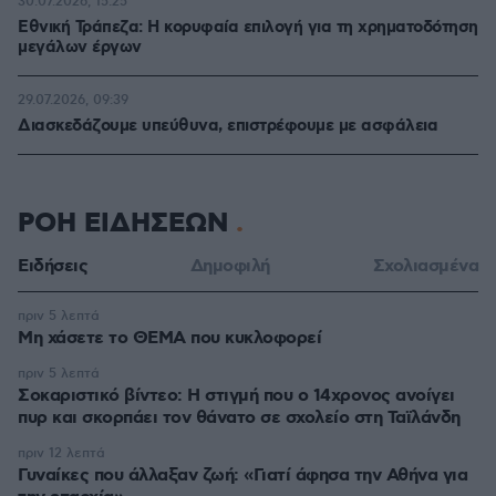
30.07.2026, 15:25
Εθνική Τράπεζα: Η κορυφαία επιλογή για τη χρηματοδότηση
μεγάλων έργων
29.07.2026, 09:39
Διασκεδάζουμε υπεύθυνα, επιστρέφουμε με ασφάλεια
ΡΟΗ ΕΙΔΗΣΕΩΝ
Ειδήσεις
Δημοφιλή
Σχολιασμένα
πριν 5 λεπτά
Μη χάσετε το ΘΕΜΑ που κυκλοφορεί
πριν 5 λεπτά
Σοκαριστικό βίντεο: Η στιγμή που ο 14χρονος ανοίγει
πυρ και σκορπάει τον θάνατο σε σχολείο στη Ταϊλάνδη
πριν 12 λεπτά
Γυναίκες που άλλαξαν ζωή: «Γιατί άφησα την Αθήνα για