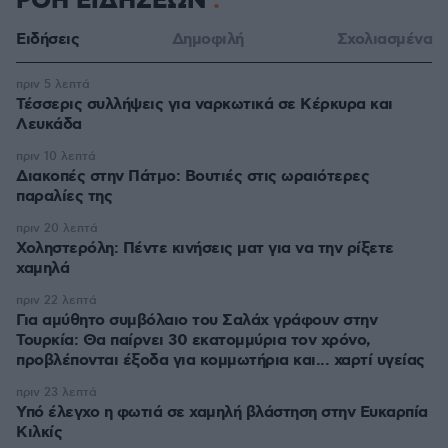
ΡΟΗ ΕΙΔΗΣΕΩΝ
Ειδήσεις
Δημοφιλή
Σχολιασμένα
πριν 5 λεπτά
Τέσσερις συλλήψεις για ναρκωτικά σε Κέρκυρα και
Λευκάδα
πριν 10 λεπτά
Διακοπές στην Πάτμο: Βουτιές στις ωραιότερες
παραλίες της
πριν 20 λεπτά
Χοληστερόλη: Πέντε κινήσεις ματ για να την ρίξετε
χαμηλά
πριν 22 λεπτά
Για αμύθητο συμβόλαιο του Σαλάχ γράφουν στην
Τουρκία: Θα παίρνει 30 εκατομμύρια τον χρόνο,
προβλέπονται έξοδα για κομμωτήρια και... χαρτί υγείας
πριν 23 λεπτά
Υπό έλεγχο η φωτιά σε χαμηλή βλάστηση στην Ευκαρπία
Κιλκίς