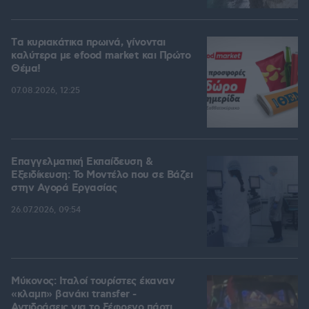
Tα κυριακάτικα πρωινά, γίνονται
καλύτερα με efood market και Πρώτο
Θέμα!
07.08.2026, 12:25
Επαγγελματική Εκπαίδευση &
Εξειδίκευση: Το Mοντέλο που σε Bάζει
στην Aγορά Eργασίας
26.07.2026, 09:54
Μύκονος: Ιταλοί τουρίστες έκαναν
«κλαμπ» βανάκι transfer -
Αντιδράσεις για το ξέφρενο πάρτι