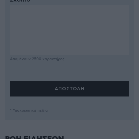
ΣΧΌΛΙΟ *
Απομένουν
2500
χαρακτήρες
* Υποχρεωτικά πεδία