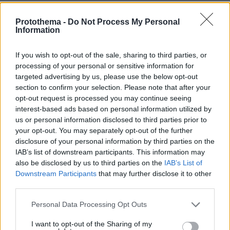
Protothema -
Do Not Process My Personal
Information
ΤΑ ΠΙΟ ΔΗΜΟΦΙΛΗ
If you wish to opt-out of the sale, sharing to third parties, or
processing of your personal or sensitive information for
targeted advertising by us, please use the below opt-out
section to confirm your selection. Please note that after your
opt-out request is processed you may continue seeing
interest-based ads based on personal information utilized by
us or personal information disclosed to third parties prior to
your opt-out. You may separately opt-out of the further
disclosure of your personal information by third parties on the
IAB’s list of downstream participants. This information may
also be disclosed by us to third parties on the
IAB’s List of
Downstream Participants
that may further disclose it to other
third parties.
Please note that this website/app uses one or more Google
Personal Data Processing Opt Outs
services and may gather and store information including but
not limited to your visit or usage behaviour. You may click to
I want to opt-out of the Sharing of my