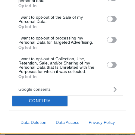
personal data.
grant or deny consent to Google and its third-party tags to
Opted In
use your data for below specified purposes in below Google
consent section.
I want to opt-out of the Sale of my
Personal Data.
08.08.2026, 14:25
Opted In
Συνέντευξη ποταμός του Χάντερ Μπάιντεν: Ο
πατέρας μου έχει μεταστάσεις στα οστά - Έπινα 4
I want to opt-out of processing my
Personal Data for Targeted Advertising.
λίτρα βότκα τη μέρα, κάπνιζα κρακ κάθε 15 λεπτά
Opted In
I want to opt-out of Collection, Use,
Retention, Sale, and/or Sharing of my
Personal Data that Is Unrelated with the
Purposes for which it was collected.
Opted In
Google consents
CONFIRM
Data Deletion
Data Access
Privacy Policy