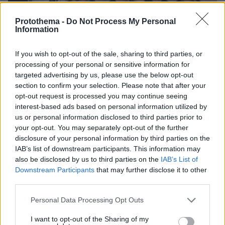
Protothema -
Do Not Process My Personal
Information
If you wish to opt-out of the sale, sharing to third parties, or
processing of your personal or sensitive information for
targeted advertising by us, please use the below opt-out
section to confirm your selection. Please note that after your
opt-out request is processed you may continue seeing
interest-based ads based on personal information utilized by
us or personal information disclosed to third parties prior to
your opt-out. You may separately opt-out of the further
disclosure of your personal information by third parties on the
IAB’s list of downstream participants. This information may
also be disclosed by us to third parties on the
IAB’s List of
07.08.2026, 15:59
Downstream Participants
that may further disclose it to other
Είδος υπό εξαφάνιση οι υπερπολύτεκνοι στην
third parties.
Ελλάδα που γερνάει: Τα... δύο ταψιά μεσημεριανό,
τα επιδόματα, η καθημερινότητά τους
Please note that this website/app uses one or more Google
Personal Data Processing Opt Outs
services and may gather and store information including but
not limited to your visit or usage behaviour. You may click to
I want to opt-out of the Sharing of my