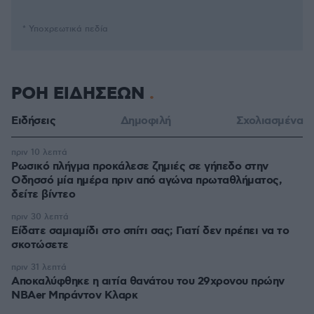
* Υποχρεωτικά πεδία
ΡΟΗ ΕΙΔΗΣΕΩΝ
Ειδήσεις
Δημοφιλή
Σχολιασμένα
πριν 10 λεπτά
Ρωσικό πλήγμα προκάλεσε ζημιές σε γήπεδο στην
Οδησσό μία ημέρα πριν από αγώνα πρωταθλήματος,
δείτε βίντεο
πριν 30 λεπτά
Είδατε σαμιαμίδι στο σπίτι σας; Γιατί δεν πρέπει να το
σκοτώσετε
πριν 31 λεπτά
Αποκαλύφθηκε η αιτία θανάτου του 29χρονου πρώην
NBAer Μπράντον Κλαρκ