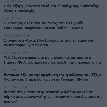
πριν 42 λεπτά
Πώς εξαργυρώνεται το ιδιωτικό πρόγραμμα σύνταξης –
Όλες οι επιλογές
πριν μία ώρα
Συνάντηση Ζελένσκι-Βούτσιτς στο Βελιγράδι:
Οικονομία, ασφάλεια και στο βάθος... Ρωσία
08.08.2026, 00:00
Σιροπιαστά γλυκά: Πού βρίσκουμε από τα καλύτερα
γλυκά ταψιού για το σπίτι
07.08.2026, 23:47
Υπό έλεγχο η πυρκαγιά σε ισόγειο κατάστημα στο
Παλαιό Φάληρο, εκκενώθηκε προληπτικά πολυκατοικία
07.08.2026, 23:43
Εντυπωσιάζει με την εμφάνισή της η σύζυγος του Τζέντι
Όσμαν στις διακοπές τους στην Τουρκία, βίντεο
07.08.2026, 23:40
Φωτιά στη Σητεία στην περιοχή Αχλάδια, κοντά σε
πάρκο με ανεμογεννήτριες, πνέουν ισχυροί άνεμοι στην
περιοχή