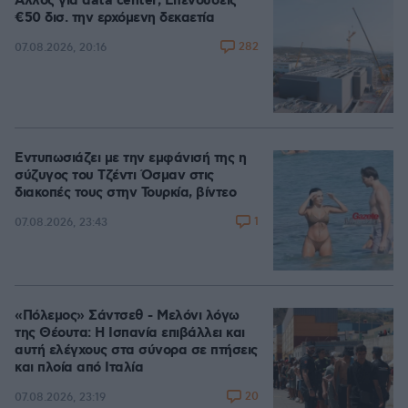
Άλλος για data center; Επενδύσεις
€50 δισ. την ερχόμενη δεκαετία
282
07.08.2026, 20:16
Εντυπωσιάζει με την εμφάνισή της η
σύζυγος του Τζέντι Όσμαν στις
διακοπές τους στην Τουρκία, βίντεο
1
07.08.2026, 23:43
«Πόλεμος» Σάντσεθ - Μελόνι λόγω
της Θέουτα: Η Ισπανία επιβάλλει και
αυτή ελέγχους στα σύνορα σε πτήσεις
και πλοία από Ιταλία
20
07.08.2026, 23:19