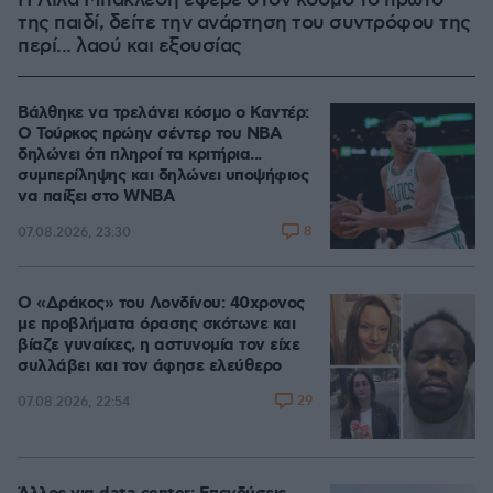
Η Λίλα Μπακλέση έφερε στον κόσμο το πρώτο
της παιδί, δείτε την ανάρτηση του συντρόφου της
περί... λαού και εξουσίας
Βάλθηκε να τρελάνει κόσμο ο Καντέρ:
Ο Τούρκος πρώην σέντερ του NBA
δηλώνει ότι πληροί τα κριτήρια...
συμπερίληψης και δηλώνει υποψήφιος
να παίξει στο WNBA
8
07.08.2026, 23:30
Ο «Δράκος» του Λονδίνου: 40χρονος
με προβλήματα όρασης σκότωνε και
βίαζε γυναίκες, η αστυνομία τον είχε
συλλάβει και τον άφησε ελεύθερο
29
07.08.2026, 22:54