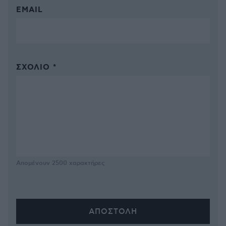
EMAIL
ΣΧΌΛΙΟ *
Απομένουν
2500
χαρακτήρες