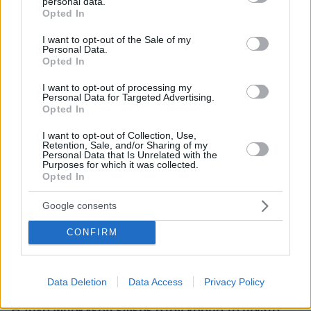
personal data.
grant or deny consent to Google and its third-party tags to
Opted In
use your data for below specified purposes in below Google
consent section.
I want to opt-out of the Sale of my
Personal Data.
Opted In
I want to opt-out of processing my
Personal Data for Targeted Advertising.
Opted In
I want to opt-out of Collection, Use,
Retention, Sale, and/or Sharing of my
Personal Data that Is Unrelated with the
Purposes for which it was collected.
Opted In
Google consents
CONFIRM
Data Deletion
Data Access
Privacy Policy
07.08.2026, 22:23