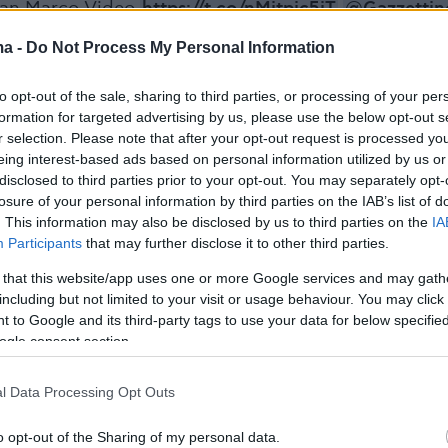
 San Marco Video
https://t.co/nMitpic5iT
@Gazzettin
ma -
Do Not Process My Personal Information
Giuliani (@PattiGiuliani)
December 7, 2023
to opt-out of the sale, sharing to third parties, or processing of your per
formation for targeted advertising by us, please use the below opt-out s
r selection. Please note that after your opt-out request is processed y
eing interest-based ads based on personal information utilized by us or
disclosed to third parties prior to your opt-out. You may separately opt-
ρχης του Βένετο, Λούκα Τζάια, καταδίκασε τη
losure of your personal information by third parties on the IAB’s list of
ίηση και ξεκίνησε αμέσως η επιχείρηση
. This information may also be disclosed by us to third parties on the
IA
ης γνωστής εκκλησίας.
Participants
that may further disclose it to other third parties.
 that this website/app uses one or more Google services and may gath
ι και ξένοι εξεδήλωσαν, επίσης, την αντίθεσή
including but not limited to your visit or usage behaviour. You may click 
 to Google and its third-party tags to use your data for below specifi
έξι μέλη της Τελευταίας Γενιάς προσήχθησαν
ogle consent section.
τυνομικό τμήμα.
l Data Processing Opt Outs
nhã, ECOTERRORISTAS jogaram lama na fachada da
 São Marcos, Veneza.
https://t.co/kpUUVUZPtJ
o opt-out of the Sharing of my personal data.