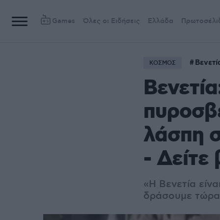
Games
Όλες οι Ειδήσεις
Ελλάδα
Πρωτοσέλι
Βενετί
ΚΟΣΜΟΣ
Βενετία
πυροσβε
λάσπη σ
- Δείτε 
«Η Βενετία είνα
δράσουμε τώρα»