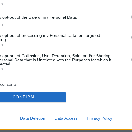
In
a Itália (@Viagem_Italia)
December 7, 2023
o opt-out of the Sale of my Personal Data.
In
to opt-out of processing my Personal Data for Targeted
ing.
In
s climáticos lanzan barro a la fachada de la basílica 
en Venecia en una protesta que ha acabado con 6
o opt-out of Collection, Use, Retention, Sale, and/or Sharing
ersonal Data that Is Unrelated with the Purposes for which it
ttps://t.co/Z6HtXUtAYe
lected.
In
Press (@europapress)
December 7, 2023
consents
CONFIRM
San Marco imbrattata, il ministro Sangiuliano: «Un
Data Deletion
Data Access
Privacy Policy
ificabile»
https://t.co/Jmf30nf8GS