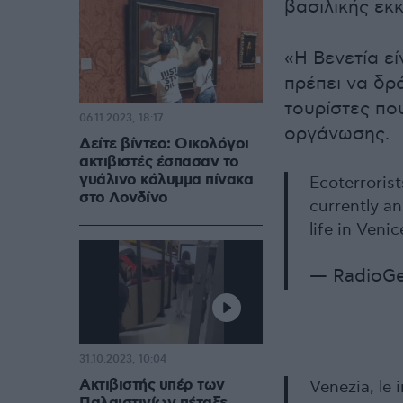
βασιλικής εκ
«Η Βενετία ε
πρέπει να δρ
τουρίστες πο
06.11.2023, 18:17
οργάνωσης.
Δείτε βίντεο: Οικολόγοι
ακτιβιστές έσπασαν το
γυάλινο κάλυμμα πίνακα
Ecoterrorist
στο Λονδίνο
currently an
life in Venic
— RadioG
31.10.2023, 10:04
Ακτιβιστής υπέρ των
Venezia, le 