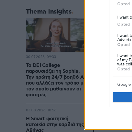
Opted 
— Viagem n
Thema Insights
I want t
Opted 
I want 
Advertis
Opted 
🔴 Activista
San Marcos 
I want t
30.07.2026, 09:33
of my P
detenidos
h
was col
Το DEI College
Opted 
παρουσιάζει τη Sophia.
Την πρώτη 24/7 βοηθό AI
— Europa 
που αλλάζει τον τρόπο με
Google 
τον οποίο μαθαίνουν οι
φοιτητές
03.08.2026, 10:56
Basilica di 
Η Smart φοιτητική
gesto inqual
κατοικία στην καρδιά της
Αθήνας