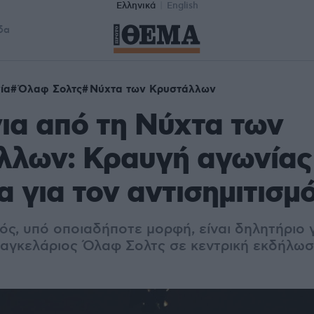
Ελληνικά
English
δα
ία
Όλαφ Σολτς
Νύχτα των Κρυστάλλων
ια από τη Νύχτα των
λλων: Κραυγή αγωνίας
α για τον αντισημιτισμ
ός, υπό οποιαδήποτε μορφή, είναι δηλητήριο γ
 καγκελάριος Όλαφ Σολτς σε κεντρική εκδήλω