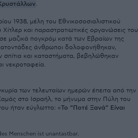
Κρυστάλλων
.
ρίου 1938, μέλη του Εθνικοσοσιαλιστικού
 Χίτλερ και παραστρατιωτικές οργανώσεις του
ε μαζικά πογκρόμ κατά των Εβραίων της
Εκατοντάδες άνθρωποι δολοφονήθηκαν,
 σπίτια και καταστήματα, βεβηλώθηκαν
ι νεκροταφεία.
κυρία των τελευταίων ημερών έπειτα από την
Χαμάς στο Ισραήλ, το μήνυμα στην Πύλη του
υ ήταν εύγλωττο: «
Το “Ποτέ Ξανά” Είναι
es Menschen ist unantastbar.