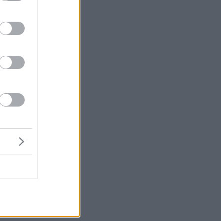
er
ο
 η
εν
κ-
ο