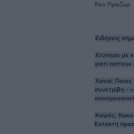
Ρον Πρόζορ.
Ειδήσεις σήμ
Χτύπησε με κ
γιατί πίστευε
Χανιά: Ποιο
συνετρίβη - «
αποπροσανατ
Καιρός: Κακο
Έκτακτη προε