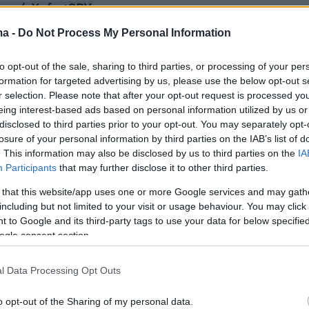
.com/uXqfcrt8BY
ma -
Do Not Process My Personal Information
anzler Olaf Scholz (@Bundeskanzler)
Novemb
to opt-out of the sale, sharing to third parties, or processing of your per
formation for targeted advertising by us, please use the below opt-out s
r selection. Please note that after your opt-out request is processed y
eing interest-based ads based on personal information utilized by us or
disclosed to third parties prior to your opt-out. You may separately opt-
losure of your personal information by third parties on the IAB’s list of
. This information may also be disclosed by us to third parties on the
IA
8 waren Straßen von Scherben übersät, Jüdinnen un
Participants
that may further disclose it to other third parties.
n verhaftet und abgeführt. Offener Protest blieb fa
 that this website/app uses one or more Google services and may gath
aus.
including but not limited to your visit or usage behaviour. You may click 
 to Google and its third-party tags to use your data for below specifi
ogle consent section.
nsere Aufgabe uns aktiv gegen Ausgrenzung zu
nn die Würde des Menschen – jedes Menschen – ist
l Data Processing Opt Outs
 (1/5)
pic.twitter.com/VXhNMEXZ8k
o opt-out of the Sharing of my personal data.