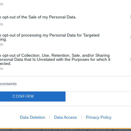
anzler Olaf Scholz (@Bundeskanzler)
Novemb
In
o opt-out of the Sale of my Personal Data.
In
to opt-out of processing my Personal Data for Targeted
ing.
In
ισμός, υπό οποιαδήποτε μορφή, είναι
δηλητήρι
νία μας
», τόνισε ο καγκελάριος
Όλαφ Σολτς
o opt-out of Collection, Use, Retention, Sale, and/or Sharing
ersonal Data that Is Unrelated with the Purposes for which it
ρική εκδήλωση για τα 85 χρόνια μετά το
lected.
In
γκρόμ στη Συναγωγή Beth Zion του Βερολίνου,
τα δέχθηκε επίθεση με κοκτέιλ μολότοφ. «Δ
consents
ον αντισημιτισμό πουθενά», πρόσθεσε.
CONFIRM
Data Deletion
Data Access
Privacy Policy
ν ίδια εκδήλωση ο Γερμανός πρόεδρος Φραν
μάιερ και του πρέσβη του Ισραήλ στο Βερολίν