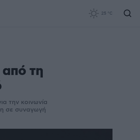
25
°C
 από τη
ό
ια την κοινωνία
ση σε συναγωγή