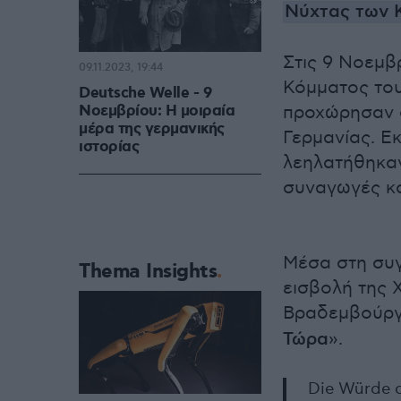
Νύχτας των 
Στις 9 Noεμβ
09.11.2023, 19:44
Κόμματος του
Deutsche Welle - 9
Νοεμβρίου: Η μοιραία
προχώρησαν σ
μέρα της γερμανικής
Γερμανίας. 
ιστορίας
λεηλατήθηκαν
συναγωγές κα
Μέσα στη συγ
Thema Insights
εισβολή της 
Βραδεμβούργο
Τώρα
».
Die Würde d