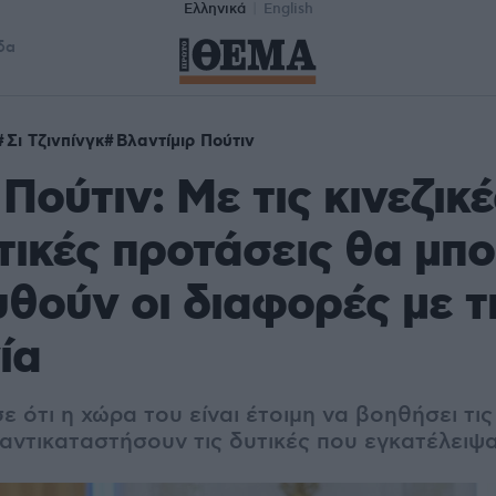
Ελληνικά
English
δα
Σι Τζινπίνγκ
Βλαντίμιρ Πούτιν
Πούτιν: Με τις κινεζικέ
τικές προτάσεις θα μπ
υθούν οι διαφορές με τ
ία
 ότι η χώρα του είναι έτοιμη να βοηθήσει τις 
 αντικαταστήσουν τις δυτικές που εγκατέλειψ