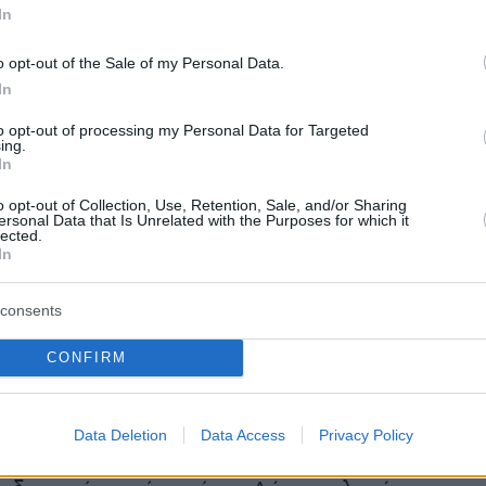
 μεταξύ των στρατοπέδων.
In
o opt-out of the Sale of my Personal Data.
 στοιχείο που προκύπτει από τη συνάντηση είν
In
ηγέτης δήλωσε πως οι
κινεζικές ειρηνευτικές
α μπορούσαν να χρησιμοποιηθούν
ως βάση για
to opt-out of processing my Personal Data for Targeted
ing.
η της σύγκρουσης στην Ουκρανία, όταν το Κίε
In
 σύμμαχοί του είναι έτοιμοι.
o opt-out of Collection, Use, Retention, Sale, and/or Sharing
ersonal Data that Is Unrelated with the Purposes for which it
lected.
In
οποίος προέβη σε δηλώσεις μετά τις συνομιλίε
consents
ον Κινέζο ηγέτη Σι Τζινπίνγκ στη Μόσχα, δήλω
CONFIRM
γέτες έδωσαν μεγάλη προσοχή στις ειρηνευτικέ
 Πεκίνου κατά τη διάρκεια μιας κατ' ιδίαν
Data Deletion
Data Access
Privacy Policy