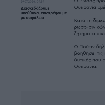
Ο Ρώσος πρόε
29.07.2026, 09:39
Ουκρανία «μέ
Διασκεδάζουμε
υπεύθυνα, επιστρέφουμε
με ασφάλεια
Κατά τη διμε
ρωσο-σινικών
ζητήματα οικ
Ο Πούτιν δήλ
βοηθήσει τις 
δυτικές που 
Ουκρανία.