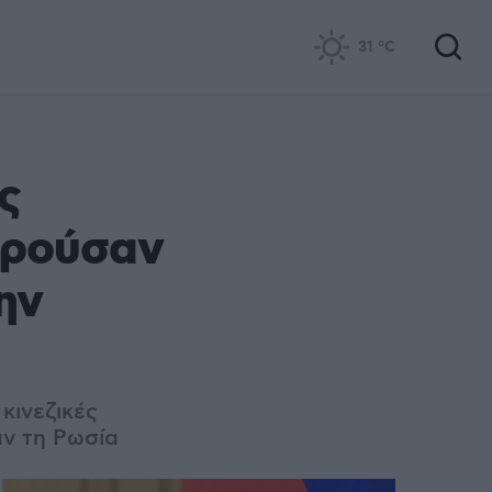
31
°C
ς
ορούσαν
ην
κινεζικές
αν τη Ρωσία