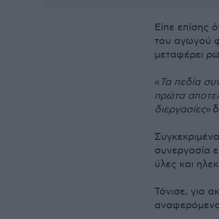
Είπε επίσης ό
του αγωγού φ
μεταφέρει ρω
«
Τα πεδία συ
πρώτα αποτελ
διεργασίες
» 
Συγκεκριμένα
συνεργασία ε
ύλες και ηλεκ
Τόνισε, για α
αναφερόμενος