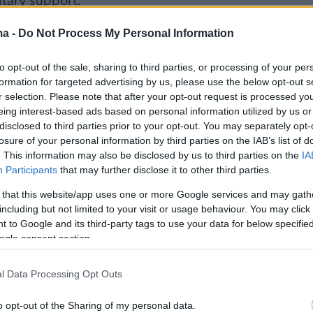
tary support.
ma -
Do Not Process My Personal Information
s://t.co/EDFCxs9lwb
pic.twitter.com/V5iZcVsAUr
to opt-out of the sale, sharing to third parties, or processing of your per
ws (@SkyNews)
March 21, 2023
formation for targeted advertising by us, please use the below opt-out s
r selection. Please note that after your opt-out request is processed y
eing interest-based ads based on personal information utilized by us or
disclosed to third parties prior to your opt-out. You may separately opt-
losure of your personal information by third parties on the IAB’s list of
. This information may also be disclosed by us to third parties on the
IA
υρά επαναβεβαίωσε τη δέσμευσή της για
Participants
that may further disclose it to other third parties.
ν ειρηνευτικών συνομιλιών το ταχύτερο
 that this website/app uses one or more Google services and may gath
 την ολοκλήρωση των συνομιλιών μεταξύ του 
including but not limited to your visit or usage behaviour. You may click 
τη Μόσχα.
 to Google and its third-party tags to use your data for below specifi
ogle consent section.
ές επεσήμαναν ότι για την επίλυση της κρίσης
l Data Processing Opt Outs
α πρέπει να γίνουν σεβαστές οι «νόμιμες
φαλείας» όλων των χωρών και να αποφευχθεί
o opt-out of the Sharing of my personal data.