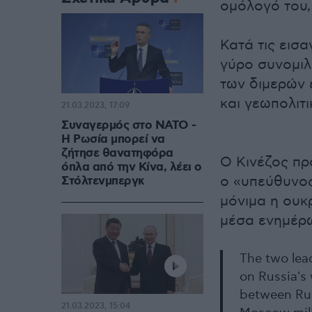
ομόλογό του, 
Κατά τις εισ
γύρο συνομιλ
των διμερών
και γεωπολιτ
21.03.2023, 17:09
Συναγερμός στο ΝΑΤΟ -
H Ρωσία μπορεί να
ζήτησε θανατηφόρα
Ο Κινέζος πρ
όπλα από την Κίνα, λέει ο
ο «υπεύθυνος
Στόλτενμπεργκ
μόνιμα η ουκ
μέσα ενημέρ
The two lead
on Russia's
between Russ
21.03.2023, 15:04