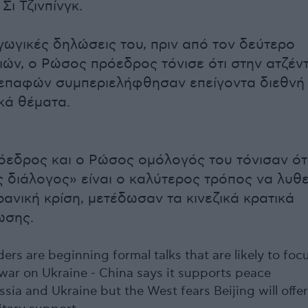
Σι Τζινπίνγκ.
αγωγικές δηλώσεις του, πριν από τον δεύτερο
ιών, ο Ρώσος πρόεδρος τόνισε ότι στην ατζέν
 επαφών συμπεριελήφθησαν επείγοντα διεθνή
ικά θέματα.
όεδρος και ο Ρώσος ομόλογός του τόνισαν ότ
 διάλογος» είναι ο καλύτερος τρόπος να λυθε
ρανική κρίση, μετέδωσαν τα κινεζικά κρατικά
ωσης.
ers are beginning formal talks that are likely to foc
 war on Ukraine - China says it supports peace
ia and Ukraine but the West fears Beijing will offer