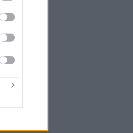
αι
βο
ς
σε
ς