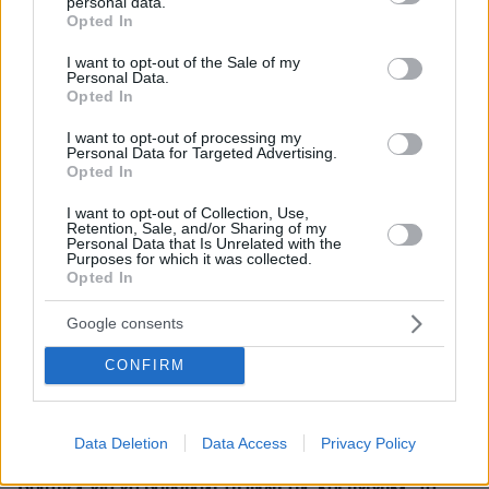
personal data.
LIVE UPDATE
πριν 8 λεπτά
grant or deny consent to Google and its third-party tags to
Opted In
ΠΑΟΚ - Άντερλεχτ 0-1 (ημίχρονο): Παλεύει για την
use your data for below specified purposes in below Google
ισοφάριση ο «Δικέφαλος», έχασε πέναλτι ο Μιχαηλίδης,
consent section.
I want to opt-out of the Sale of my
Personal Data.
Opted In
πριν 11 λεπτά
Για πάντα στη Ρεάλ Μαδρίτης ο Βινίσιους: Yπέγραψε
I want to opt-out of processing my
νέο συμβόλαιο έως το 2032 ο Βραζιλιάνος
Personal Data for Targeted Advertising.
Opted In
πριν 14 λεπτά
Σφουγγάτο: 8 τρόποι να το φτιάξουμε – Από το πιο
I want to opt-out of Collection, Use,
απλό μέχρι το πιο πλούσιο
Retention, Sale, and/or Sharing of my
Personal Data that Is Unrelated with the
Purposes for which it was collected.
πριν 14 λεπτά
Opted In
Ποιες είναι οι ομοιότητες και οι διαφορές ανάμεσα στις
μέλισσες και τις σφήκες
Google consents
πριν 20 λεπτά
Σαλάχ: Αποθεώθηκε από 25.000 φίλους της
CONFIRM
Τραμπζονσπόρ στο «Papara Park», βίντεο και
φωτογραφίες
Data Deletion
Data Access
Privacy Policy
πριν 21 λεπτά
Πώς έγινε η τραγωδία με την νεκρή μητέρα στα Μάλια:
Βούτηξε για να βοηθήσει τη φίλη της και πνίγηκε, τα