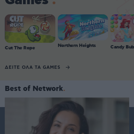
Games
Northern Heights
Candy Bub
Cut The Rope
ΔΕΙΤΕ ΟΛΑ ΤΑ GAMES
Best of Network