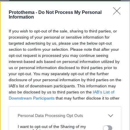
Protothema -
Do Not Process My Personal
Information
* Υποχρεωτικά πεδία
If you wish to opt-out of the sale, sharing to third parties, or
processing of your personal or sensitive information for
ΡΟΗ ΕΙΔΗΣΕΩΝ
targeted advertising by us, please use the below opt-out
section to confirm your selection. Please note that after your
opt-out request is processed you may continue seeing
Ειδήσεις
Δημοφιλή
Σχολιασμένα
interest-based ads based on personal information utilized by
us or personal information disclosed to third parties prior to
πριν 4 λεπτά
your opt-out. You may separately opt-out of the further
Προϊόν εργαστηρίου ή της φύσης ο κορωνοϊός; Άλλα
disclosure of your personal information by third parties on the
έλεγε δημόσια ο Φάουτσι και άλλα ιδιωτικά, αρνήθηκε
IAB’s list of downstream participants. This information may
100 φορές να απαντήσει στο Κογκρέσο
also be disclosed by us to third parties on the
IAB’s List of
πριν 6 λεπτά
Downstream Participants
that may further disclose it to other
Ξεκινούν τα δοκιμαστικά δρομολόγια της επέκτασης
third parties.
του Μετρό Θεσσαλονίκης προς την Καλαμαριά,
«ενθαρρυντικές οι πρώτες ενδείξεις» δηλώνει ο
Please note that this website/app uses one or more Google
Personal Data Processing Opt Outs
Ταχιάος
services and may gather and store information including but
not limited to your visit or usage behaviour. You may click to
I want to opt-out of the Sharing of my