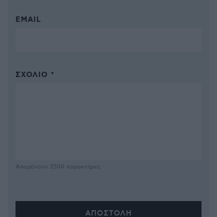
EMAIL
ΣΧΌΛΙΟ *
Απομένουν
2500
χαρακτήρες