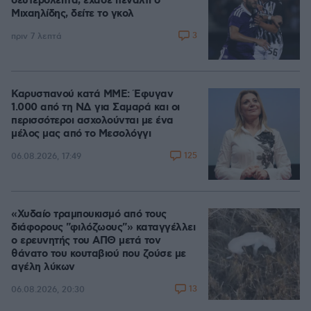
δευτερόλεπτα, έχασε πέναλτι ο
Μιχαηλίδης, δείτε το γκολ
3
πριν 7 λεπτά
Καρυστιανού κατά ΜΜΕ: Έφυγαν
1.000 από τη ΝΔ για Σαμαρά και οι
περισσότεροι ασχολούνται με ένα
μέλος μας από το Μεσολόγγι
125
06.08.2026, 17:49
«Χυδαίο τραμπουκισμό από τους
διάφορους "φιλόζωους"» καταγγέλλει
ο ερευνητής του ΑΠΘ μετά τον
θάνατο του κουταβιού που ζούσε με
αγέλη λύκων
13
06.08.2026, 20:30