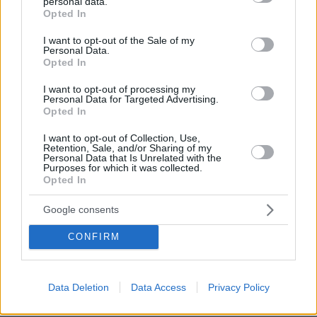
personal data.
grant or deny consent to Google and its third-party tags to
Μάλιστα, ως προς την οικονομία της χώρας ο
Opted In
use your data for below specified purposes in below Google
προϋπολογισμός
Πούτιν είπε ο
της χώρας θα
consent section.
I want to opt-out of the Sale of my
πλεόνασμα
εμφανίσει φέτος
καθώς η ρωσική
Personal Data.
Opted In
οικονομία βρίσκεται σε τροχιά μικρής
συρρίκνωσης για τον χρόνο αυτόν.
I want to opt-out of processing my
Personal Data for Targeted Advertising.
Opted In
Το πλεόνασμα του προϋπολογισμού θα φθάσει
I want to opt-out of Collection, Use,
στα 24,5 δισεκατομμύρια δολάρια το 2022,
Retention, Sale, and/or Sharing of my
Personal Data that Is Unrelated with the
ενώ
το ΑΕΠ θα μειωθεί κατά «περίπου 2% ή και
Purposes for which it was collected.
λίγο παραπάνω»
, κατέληξε ο Πούτιν.
Opted In
Google consents
Ειδήσεις σήμερα:
CONFIRM
Μέτρα για τη σπατάλη στο Δημόσιο:
«Κλείνουμε φώτα και υπολογιστές, συντηρούμε
Data Deletion
Data Access
Privacy Policy
τα κλιματιστικά»