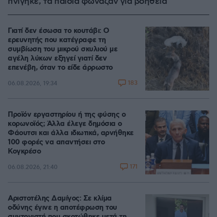
πνίγηκε, τα παιδιά φώναζαν για βοήθεια
Γιατί δεν έσωσα το κουτάβι: Ο
ερευνητής που κατέγραφε τη
συμβίωση του μικρού σκυλιού με
αγέλη λύκων εξηγεί γιατί δεν
επενέβη, όταν το είδε άρρωστο
183
06.08.2026, 19:34
Προϊόν εργαστηρίου ή της φύσης ο
κορωνοϊός; Άλλα έλεγε δημόσια ο
Φάουτσι και άλλα ιδιωτικά, αρνήθηκε
100 φορές να απαντήσει στο
Κογκρέσο
171
06.08.2026, 21:40
Αριστοτέλης Δαμίγος: Σε κλίμα
οδύνης έγινε η αποτέφρωση του