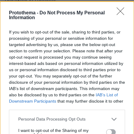
ρωσικών εξαγωγών.
Protothema -
Do Not Process My Personal
Πλεόνασμα 24,5 δισεκατομμύρια δολάρια
Information
αναμένει φέτος η Ρωσία
If you wish to opt-out of the sale, sharing to third parties, or
processing of your personal or sensitive information for
Η Μόσχα δεν θα έχει πρόβλημα να πουλάει
targeted advertising by us, please use the below opt-out
ανά τον κόσμο τις τεράστιες ενεργειακές
section to confirm your selection. Please note that after your
πηγές της παρά τις δυτικές κυρώσεις,
opt-out request is processed you may continue seeing
επισήμανε ο
Ρώσος πρόεδρος
, υποστηρίζοντας
interest-based ads based on personal information utilized by
ότι η επιβολή πλαφόν θα οδηγούσε σε
us or personal information disclosed to third parties prior to
your opt-out. You may separately opt-out of the further
αυξήσεις τιμών και ότι η παγκόσμια ζήτηση
disclosure of your personal information by third parties on the
ρωσικής ενέργειας είναι μεγάλη.
IAB’s list of downstream participants. This information may
also be disclosed by us to third parties on the
IAB’s List of
Σημείωσε δε ότι η Ρωσία έχει συμφωνήσει σε
Downstream Participants
that may further disclose it to other
third parties.
όλες τις βασικές παραμέτρους για την πώληση
φυσικού αερίου στην Κίνα μέσω
Please note that this website/app uses one or more Google
Personal Data Processing Opt Outs
Μογγολίας.
της
services and may gather and store information including but
not limited to your visit or usage behaviour. You may click to
I want to opt-out of the Sharing of my