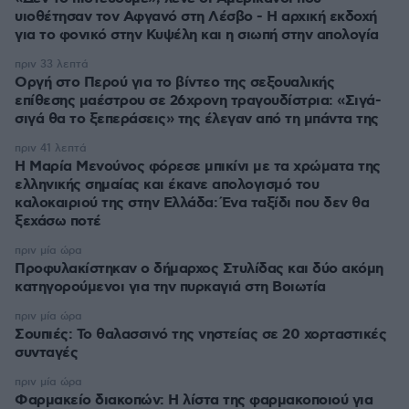
υιοθέτησαν τον Αφγανό στη Λέσβο - Η αρχική εκδοχή
για το φονικό στην Κυψέλη και η σιωπή στην απολογία
πριν 33 λεπτά
Οργή στο Περού για το βίντεο της σεξουαλικής
επίθεσης μαέστρου σε 26χρονη τραγουδίστρια: «Σιγά-
σιγά θα το ξεπεράσεις» της έλεγαν από τη μπάντα της
πριν 41 λεπτά
Η Μαρία Μενούνος φόρεσε μπικίνι με τα χρώματα της
ελληνικής σημαίας και έκανε απολογισμό του
καλοκαιριού της στην Ελλάδα: Ένα ταξίδι που δεν θα
ξεχάσω ποτέ
πριν μία ώρα
Προφυλακίστηκαν ο δήμαρχος Στυλίδας και δύο ακόμη
κατηγορούμενοι για την πυρκαγιά στη Βοιωτία
πριν μία ώρα
Σουπιές: Το θαλασσινό της νηστείας σε 20 χορταστικές
συνταγές
πριν μία ώρα
Φαρμακείο διακοπών: Η λίστα της φαρμακοποιού για