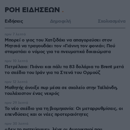
ΡΟΗ ΕΙΔΗΣΕΩΝ
Ειδήσεις
Δημοφιλή
Σχολιασμένα
πριν 7 λεπτά
Μπορεί ο γιος του Χατζιδάκι να απαγορεύσει στον
Μητσιά να τραγουδάει τον «Γιάννη τον φονιά»; Πού
σταματάει ο νόμος για τα πνευματικά δικαιώματα
πριν 10 λεπτά
Πετρέλαιο: Πιάνει και πάλι τα 83 δολάρια το Brent μετά
το σχέδιο του Ιράν για τα Στενά του Ορμούζ
πριν 12 λεπτά
Μαθητής άνοιξε πυρ μέσα σε σχολείο στην Ταϊλάνδη,
τουλάχιστον ένας νεκρός
πριν 29 λεπτά
Το νέο σχέδιο για τη βιομηχανία: Οι μεταρρυθμίσεις, οι
επενδύσεις και οι νέες προτεραιότητες
πριν 30 λεπτά
«Δεν το πιστεύουμε», λένε οι Αμερικανοί που