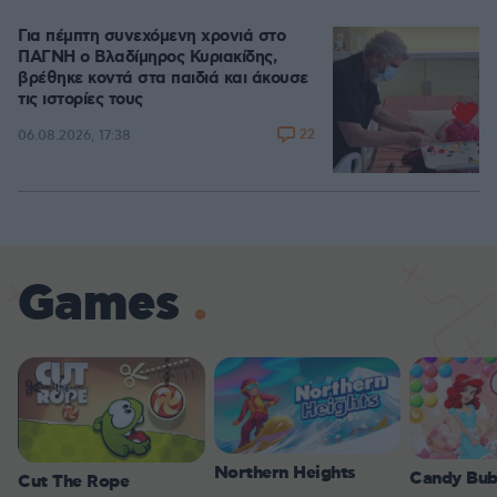
Για πέμπτη συνεχόμενη χρονιά στο
ΠΑΓΝΗ ο Βλαδίμηρος Κυριακίδης,
βρέθηκε κοντά στα παιδιά και άκουσε
τις ιστορίες τους
22
06.08.2026, 17:38
Games
Northern Heights
Candy Bub
Cut The Rope