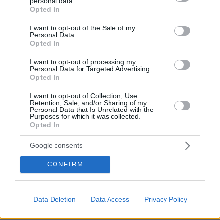
personal data.
grant or deny consent to Google and its third-party tags to
Ποντόλιακ,
«οι ανακοινώσεις της ρωσικής
Opted In
use your data for below specified purposes in below Google
πλευράς περιλαμβάνουν μόνο θέσεις με
consent section.
I want to opt-out of the Sale of my
αιτήματα. Όλες οι ανακοινώσεις έχουν σκοπό,
Personal Data.
Opted In
μεταξύ άλλων, να προκαλέσουν ένταση στα
μέσα ενημέρωσης. Οι θέσεις μας παραμένουν
I want to opt-out of processing my
Personal Data for Targeted Advertising.
αμετάβλητες. Κατάπαυση του πυρός,
Opted In
απόσυρση στρατευμάτων και ισχυρές
I want to opt-out of Collection, Use,
εγγυήσεις ασφαλείας με συγκεκριμένες
Retention, Sale, and/or Sharing of my
διατυπώσεις».
Personal Data that Is Unrelated with the
Purposes for which it was collected.
Opted In
Ειδήσεις σήμερα:
Google consents
Πόλεμος στην Ουκρανία: Οι 17 στρατηγοί και
CONFIRM
πολέμαρχοι που έχασε ο Πούτιν
Γερμανία: Η υπόθεση της μάνας που σκότωσε
Data Deletion
Data Access
Privacy Policy
και τα τρία της βρέφη χωρίς να το καταλάβει