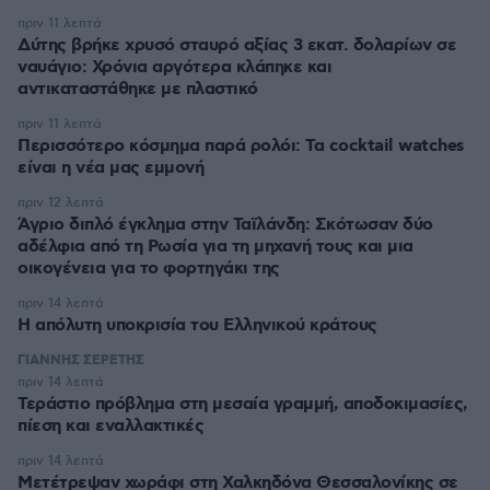
πριν 11 λεπτά
Δύτης βρήκε χρυσό σταυρό αξίας 3 εκατ. δολαρίων σε
ναυάγιο: Χρόνια αργότερα κλάπηκε και
αντικαταστάθηκε με πλαστικό
πριν 11 λεπτά
Περισσότερο κόσμημα παρά ρολόι: Τα cocktail watches
είναι η νέα μας εμμονή
πριν 12 λεπτά
Άγριο διπλό έγκλημα στην Ταϊλάνδη: Σκότωσαν δύο
αδέλφια από τη Ρωσία για τη μηχανή τους και μια
οικογένεια για το φορτηγάκι της
πριν 14 λεπτά
Η απόλυτη υποκρισία του Ελληνικού κράτους
ΓΙΑΝΝΗΣ ΣΕΡΕΤΗΣ
πριν 14 λεπτά
Τεράστιο πρόβλημα στη μεσαία γραμμή, αποδοκιμασίες,
πίεση και εναλλακτικές
πριν 14 λεπτά
Μετέτρεψαν χωράφι στη Χαλκηδόνα Θεσσαλονίκης σε