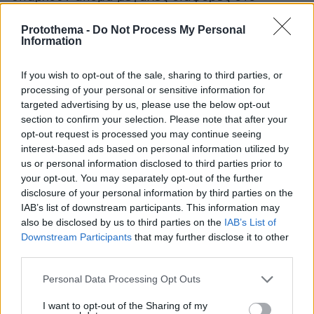
τραπέζι των διαπραγματεύσεων, που διεξάγουν
Protothema -
Do Not Process My Personal
οι αντιπροσωπείες των δύο χωρών.
Information
Ενώ ο επικεφαλής της ρωσικής
If you wish to opt-out of the sale, sharing to third parties, or
Βλαντιμίρ Μεντίνσκι,
αντιπροσωπείας,
δήλωνε
processing of your personal or sensitive information for
targeted advertising by us, please use the below opt-out
ότι υπάρχει σύγκλιση για το ουδέτερο
section to confirm your selection. Please note that after your
καθεστώς της Ουκρανίας, και τη μη ένταξή της
opt-out request is processed you may continue seeing
στο ΝΑΤΟ, η άλλη πλευρά εμφανιζόταν σε
interest-based ads based on personal information utilized by
διαφορετικό κλίμα.
us or personal information disclosed to third parties prior to
your opt-out. You may separately opt-out of the further
disclosure of your personal information by third parties on the
Μιχαΐλο Ποντόλιακ,
Ο
ο οποίος ηγείται της
IAB’s list of downstream participants. This information may
ουκρανικής αντιπροσωπεία, σημείωνε ότι οι
also be disclosed by us to third parties on the
IAB’s List of
θέσεις του Κιέβου παραμένουν αμετάβλητες,
Downstream Participants
that may further disclose it to other
επιμένοντας στην άμεση κατάπαυση του
third parties.
πυρός, την απόσυρση των ρωσικών
Please note that this website/app uses one or more Google
Personal Data Processing Opt Outs
στρατευμάτων και την παροχή εγγυήσεων
services and may gather and store information including but
ασφαλείας. Όπως έγραψε στο Twitter ο
not limited to your visit or usage behaviour. You may click to
I want to opt-out of the Sharing of my