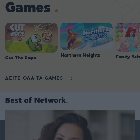
Games
Northern Heights
Candy Bub
Cut The Rope
ΔΕΙΤΕ ΟΛΑ ΤΑ GAMES
Best of Network