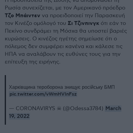
Η προσπάθεια της Δύσης να απομονώσει τη
Ρωσία συνεχίζεται, με τον Αμερικανό πρόεδρο
Τζο Μπάιντεν
να προειδοποιεί την Παρασκευή
Σι Τζινπινγκ
τον Κινέζο ομόλογό του
ότι εάν το
Πεκίνο συνδράμει τη Μόσχα θα υποστεί βαριές
κυρώσεις. Ο κινέζος ηγέτης σημείωσε ότι ο
πόλεμος δεν συμφέρει κανένα και κάλεσε τις
ΗΠΑ να αναλάβουν τις ευθύνες τους για την
επίτευξη της ειρήνης.
Харківщина тероборона знищує російську БМП
pic.twitter.com/vWmHVInFsz
— CORONAVIRYS ☠ (@Odessa3784)
March
19, 2022