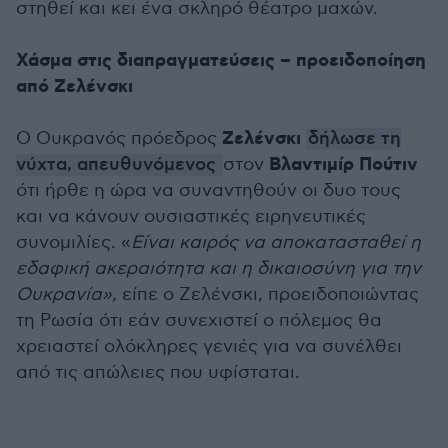
στηθεί και κει ένα σκληρό θέατρο μαχών.
Χάσμα στις διαπραγματεύσεις – προειδοποίηση
από Ζελένσκι
Ζελένσκι
Ο Ουκρανός πρόεδρος
δήλωσε τη
Βλαντιμίρ Πούτιν
νύχτα, απευθυνόμενος
στον
ότι ήρθε η ώρα να συναντηθούν οι δυο τους
και να κάνουν ουσιαστικές ειρηνευτικές
συνομιλίες. «
Είναι καιρός να αποκατασταθεί η
εδαφική ακεραιότητα και η δικαιοσύνη για την
Ουκρανία»,
είπε ο Ζελένσκι, προειδοποιώντας
τη Ρωσία ότι εάν συνεχιστεί ο πόλεμος θα
χρειαστεί ολόκληρες γενιές για να συνέλθει
από τις απώλειες που υφίσταται.