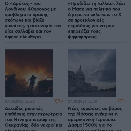
Ο «Δράκος» του
«Προδίδει τη Γαλλία», λέει
Λονδίνου: 40χρονος με
ο Μασκ για πολιτικό που
προβλήματα όρασης
ζήτησε να «κλείνει» το X
σκότωνε και βίαζε
σε προεκλογικές
γυναίκες, η αστυνομία τον
περιόδους για να μην
είχε συλλάβει και τον
επηρεάζει τους
άφησε ελεύθερο
ψηφοφόρους
4
2
07.08.2026, 22:26
07.08.2026, 22:01
Δεκάδες ρωσικές
Νέες κυρώσεις σε βάρος
επιθέσεις στην περιφέρεια
της Μόσχας ενέκρινε η
του Ντνιπροπετρόφ της
αμερικανική Γερουσία:
Ουκρανίας, δύο νεκροί και
Δασμοί 500% για το
έξι τραυματίες
ρωσικό πετρέλαιο και το