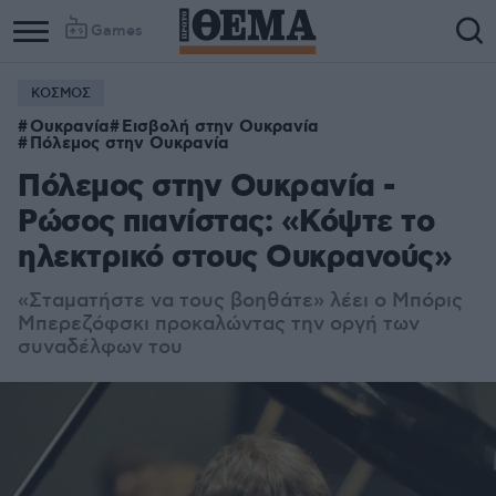
Games
ΚΟΣΜΟΣ
Column
Column
Ουκρανία
Εισβολή στην Ουκρανία
1
2
Πόλεμος στην Ουκρανία
Πόλεμος στην Ουκρανία -
Ρώσος πιανίστας: «Κόψτε το
ηλεκτρικό στους Ουκρανούς»
«Σταματήστε να τους βοηθάτε» λέει ο Μπόρις
Μπερεζόφσκι προκαλώντας την οργή των
συναδέλφων του