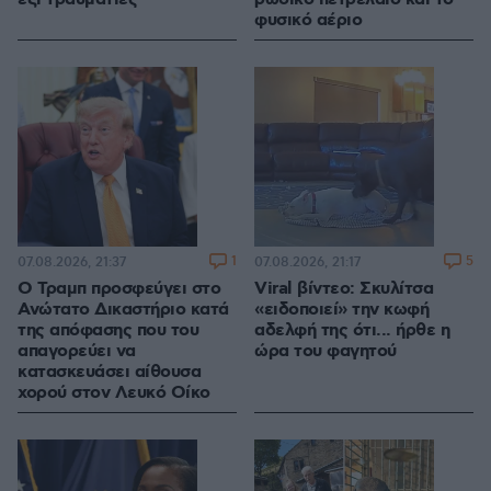
φυσικό αέριο
1
5
07.08.2026, 21:37
07.08.2026, 21:17
Ο Τραμπ προσφεύγει στο
Viral βίντεο: Σκυλίτσα
Ανώτατο Δικαστήριο κατά
«ειδοποιεί» την κωφή
της απόφασης που του
αδελφή της ότι... ήρθε η
απαγορεύει να
ώρα του φαγητού
κατασκευάσει αίθουσα
χορού στον Λευκό Οίκο