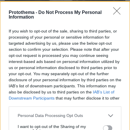
07.08.2026, 22:23
Protothema -
Do Not Process My Personal
Η Λίλα Μπακλέση έφερε στον κόσμο το πρώτο
Information
της παιδί, δείτε την ανάρτηση του συντρόφου της
περί... λαού και εξουσίας
If you wish to opt-out of the sale, sharing to third parties, or
processing of your personal or sensitive information for
targeted advertising by us, please use the below opt-out
Βάλθηκε να τρελάνει κόσμο ο Καντέρ:
Ο Τούρκος πρώην σέντερ του NBA
section to confirm your selection. Please note that after your
δηλώνει ότι πληροί τα κριτήρια...
opt-out request is processed you may continue seeing
συμπερίληψης και δηλώνει υποψήφιος
interest-based ads based on personal information utilized by
να παίξει στο WNBA
us or personal information disclosed to third parties prior to
your opt-out. You may separately opt-out of the further
10
07.08.2026, 23:30
disclosure of your personal information by third parties on the
IAB’s list of downstream participants. This information may
also be disclosed by us to third parties on the
IAB’s List of
Ο «Δράκος» του Λονδίνου: 40χρονος
Downstream Participants
that may further disclose it to other
με προβλήματα όρασης σκότωνε και
third parties.
βίαζε γυναίκες, η αστυνομία τον είχε
συλλάβει και τον άφησε ελεύθερο
Please note that this website/app uses one or more Google
Personal Data Processing Opt Outs
31
07.08.2026, 22:54
services and may gather and store information including but
not limited to your visit or usage behaviour. You may click to
I want to opt-out of the Sharing of my