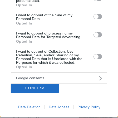
personal data.
grant or deny consent to Google and its third-party tags to
Opted In
use your data for below specified purposes in below Google
Άλλος για data center; Επενδύσεις
consent section.
I want to opt-out of the Sale of my
€50 δισ. την ερχόμενη δεκαετία
Personal Data.
Opted In
288
07.08.2026, 20:16
I want to opt-out of processing my
Personal Data for Targeted Advertising.
Opted In
I want to opt-out of Collection, Use,
Retention, Sale, and/or Sharing of my
Εντυπωσιάζει με την εμφάνισή της η
Personal Data that Is Unrelated with the
Purposes for which it was collected.
σύζυγος του Τζέντι Όσμαν στις
Opted In
διακοπές τους στην Τουρκία, βίντεο
1
07.08.2026, 23:43
Google consents
CONFIRM
«Πόλεμος» Σάντσεθ - Μελόνι λόγω
Data Deletion
Data Access
Privacy Policy
της Θέουτα: Η Ισπανία επιβάλλει και
αυτή ελέγχους στα σύνορα σε πτήσεις