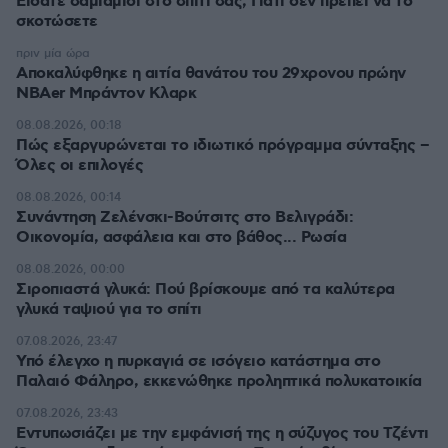
Είδατε σαμιαμίδι στο σπίτι σας; Γιατί δεν πρέπει να το
σκοτώσετε
πριν μία ώρα
Αποκαλύφθηκε η αιτία θανάτου του 29χρονου πρώην
NBAer Μπράντον Κλαρκ
08.08.2026, 00:18
Πώς εξαργυρώνεται το ιδιωτικό πρόγραμμα σύνταξης –
Όλες οι επιλογές
08.08.2026, 00:14
Συνάντηση Ζελένσκι-Βούτσιτς στο Βελιγράδι:
Οικονομία, ασφάλεια και στο βάθος... Ρωσία
08.08.2026, 00:00
Σιροπιαστά γλυκά: Πού βρίσκουμε από τα καλύτερα
γλυκά ταψιού για το σπίτι
07.08.2026, 23:47
Υπό έλεγχο η πυρκαγιά σε ισόγειο κατάστημα στο
Παλαιό Φάληρο, εκκενώθηκε προληπτικά πολυκατοικία
07.08.2026, 23:43
Εντυπωσιάζει με την εμφάνισή της η σύζυγος του Τζέντι