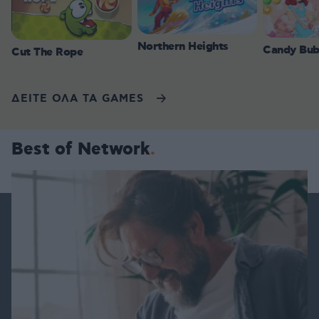
Northern Heights
Candy Bub
Cut The Rope
ΔΕΙΤΕ ΟΛΑ ΤΑ GAMES
Best of Network