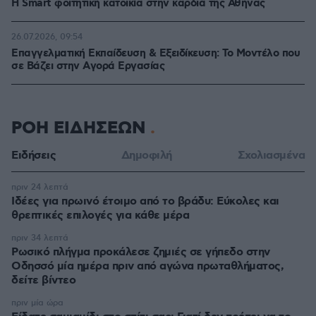
Η Smart φοιτητική κατοικία στην καρδιά της Αθήνας
26.07.2026, 09:54
Επαγγελματική Εκπαίδευση & Εξειδίκευση: Το Mοντέλο που
σε Bάζει στην Aγορά Eργασίας
ΡΟΗ ΕΙΔΗΣΕΩΝ
Ειδήσεις
Δημοφιλή
Σχολιασμένα
πριν 24 λεπτά
Ιδέες για πρωινό έτοιμο από το βράδυ: Εύκολες και
θρεπτικές επιλογές για κάθε μέρα
πριν 34 λεπτά
Ρωσικό πλήγμα προκάλεσε ζημιές σε γήπεδο στην
Οδησσό μία ημέρα πριν από αγώνα πρωταθλήματος,
δείτε βίντεο
πριν μία ώρα