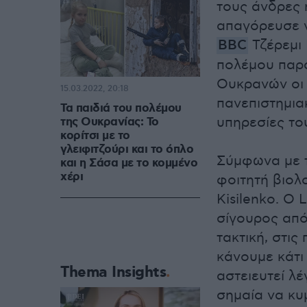
τους άνδρες 
απαγόρευσε 
BBC
Τζέρεμι
πολέμου παρ
Ουκρανών οι 
15.03.2022, 20:18
πανεπιστημια
Τα παιδιά του πολέμου
υπηρεσίες το
της Ουκρανίας: Το
κορίτσι με το
γλειφιτζούρι και το όπλο
Σύμφωνα με τ
και η Σάσα με το κομμένο
χέρι
φοιτητή βιολ
Kisilenko. O 
σίγουρος από 
τακτική, στις
κάνουμε κάτι
Thema Insights
αστειευτεί λ
σημαία να κυμ