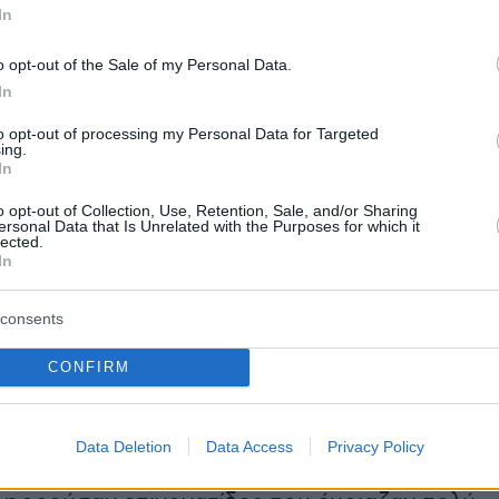
In
o opt-out of the Sale of my Personal Data.
In
to opt-out of processing my Personal Data for Targeted
ing.
In
o opt-out of Collection, Use, Retention, Sale, and/or Sharing
ersonal Data that Is Unrelated with the Purposes for which it
lected.
In
consents
CONFIRM
Data Deletion
Data Access
Privacy Policy
 ο δημοσιογράφος του BBC, όλοι οι