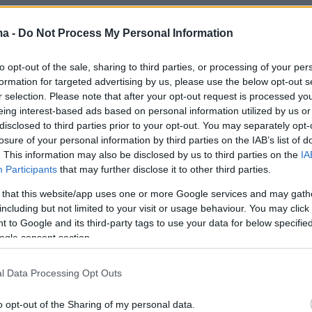
ma -
Do Not Process My Personal Information
ά του ο Dmitro Kisilenko, φοιτητής
στο ίδιο πανεπιστήμιο με τον Lutsyk δήλωσε
to opt-out of the sale, sharing to third parties, or processing of your per
formation for targeted advertising by us, please use the below opt-out s
α το όπλο μου. Έμαθα πώς να πυροβολώ και
r selection. Please note that after your opt-out request is processed y
ώ στη μάχη. Επίσης έμαθα πολλά άλλα
eing interest-based ads based on personal information utilized by us or
 θα είναι πολύ κρίσιμα στον αγώνα με τους
disclosed to third parties prior to your opt-out. You may separately opt-
losure of your personal information by third parties on the IAB’s list of
. This information may also be disclosed by us to third parties on the
IA
Participants
that may further disclose it to other third parties.
 that this website/app uses one or more Google services and may gath
including but not limited to your visit or usage behaviour. You may click 
 to Google and its third-party tags to use your data for below specifi
ogle consent section.
l Data Processing Opt Outs
o opt-out of the Sharing of my personal data.