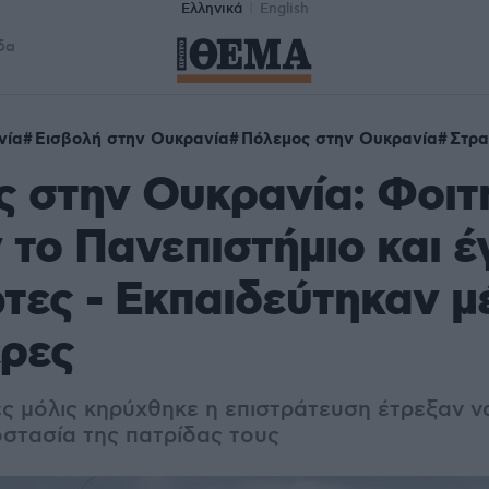
Ελληνικά
English
δα
νία
Εισβολή στην Ουκρανία
Πόλεμος στην Ουκρανία
Στρα
 στην Ουκρανία: Φοιτ
το Πανεπιστήμιο και έ
τες - Εκπαιδεύτηκαν μ
έρες
ες μόλις κηρύχθηκε η επιστράτευση έτρεξαν 
στασία της πατρίδας τους