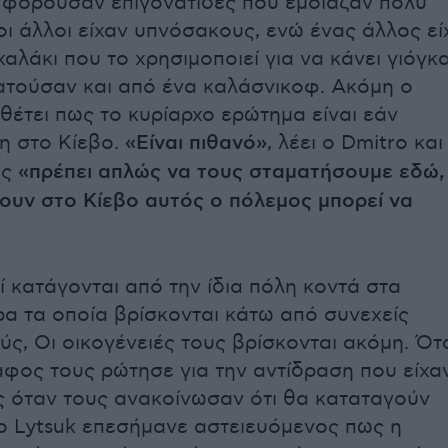
 φορούσαν επιγονατίδες που έμοιαζαν πολύ
οι άλλοι είχαν υπνόσακους, ενώ ένας άλλος εί
χαλάκι που το χρησιμοποιεί για να κάνει γιόγκα
ατούσαν και από ένα καλάσνικοφ. Ακόμη ο
έτει πως το κυρίαρχο ερώτημα είναι εάν
χη στο Κίεβο.
«Είναι πιθανό»
, λέει ο Dmitro και
ως
«πρέπει απλώς να τους σταματήσουμε εδώ,
σουν στο Κίεβο αυτός ο πόλεμος μπορεί να
ί κατάγονται από την ίδια πόλη κοντά στα
α τα οποία βρίσκονται κάτω από συνεχείς
ς, Οι οικογένειές τους βρίσκονται ακόμη. Ότ
φος τους ρώτησε για την αντίδραση που είχα
υς όταν τους ανακοίνωσαν ότι θα καταταγούν
ο Lytsuk επεσήμανε αστειευόμενος πως η