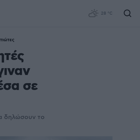
28
°C
τιώτες
ητές
γιναν
έσα σε
να δηλώσουν το