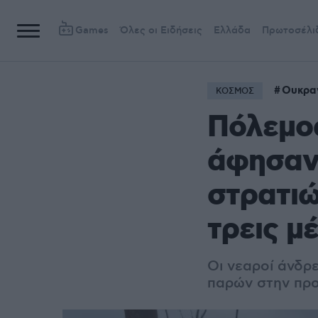
Games
Όλες οι Ειδήσεις
Ελλάδα
Πρωτοσέλι
Ουκρα
ΚΟΣΜΟΣ
Πόλεμος
άφησαν 
στρατιώ
τρεις μ
Οι νεαροί άνδρ
παρών στην προ