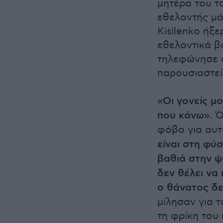
μητέρα του το
εθελοντής μά
Kisilenko ήξε
εθελοντικά β
τηλεφώνησε σ
παρουσιαστεί
«Οι γονείς μ
που κάνω»
. 
φόβο για αυτ
είναι στη φύ
βαθιά στην ψ
δεν θέλει να 
ο θάνατος δεν
μίλησαν για 
τη φρίκη του