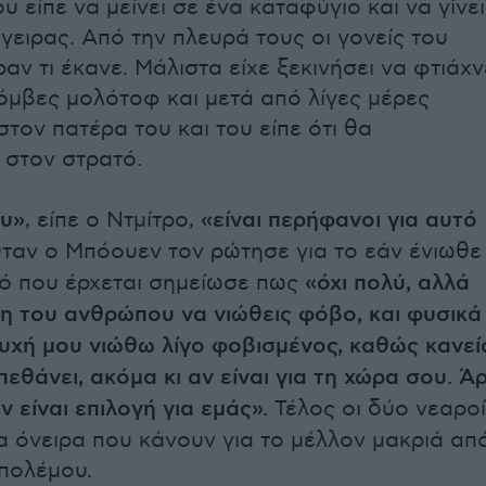
υ είπε να μείνει σε ένα καταφύγιο και να γίνει
γειρας. Από την πλευρά τους οι γονείς του
ραν τι έκανε. Μάλιστα είχε ξεκινήσει να φτιάχν
όμβες μολότοφ και μετά από λίγες μέρες
τον πατέρα του και του είπε ότι θα
 στον στρατό.
ου»
, είπε ο Ντμίτρο,
«είναι περήφανοι για αυτό
Όταν ο Μπόουεν τον ρώτησε για το εάν ένιωθε
ό που έρχεται σημείωσε πως
«όχι πολύ, αλλά
ση του ανθρώπου να νιώθεις φόβο, και φυσικά
υχή μου νιώθω λίγο φοβισμένος, καθώς κανεί
πεθάνει, ακόμα κι αν είναι για τη χώρα σου. Ά
 είναι επιλογή για εμάς».
Τέλος οι δύο νεαροί
τα όνειρα που κάνουν για το μέλλον μακριά απ
 πολέμου.