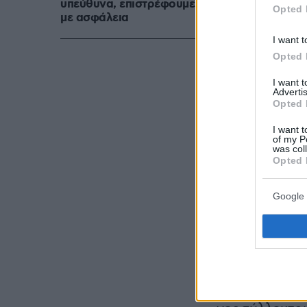
υπεύθυνα, επιστρέφουμε
Opted 
με ασφάλεια
I want t
Opted 
I want 
Advertis
Opted 
I want t
of my P
was col
Opted 
Google 
Όπως τονίζει