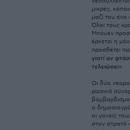
νεοσύλλεκτοι
μικρές, κάποι
μαζί του ένα 
Όλοι τους κρ
Μπόυεν προσθ
έρχεται η μά
προσθέτει π
γιατί αν φτά
τελειώσει»
.
Οι δύο νεαρο
ρωσικά σύνορ
βομβαρδισμού
ο δημοσιογρά
οι γονείς το
στον στρατό 