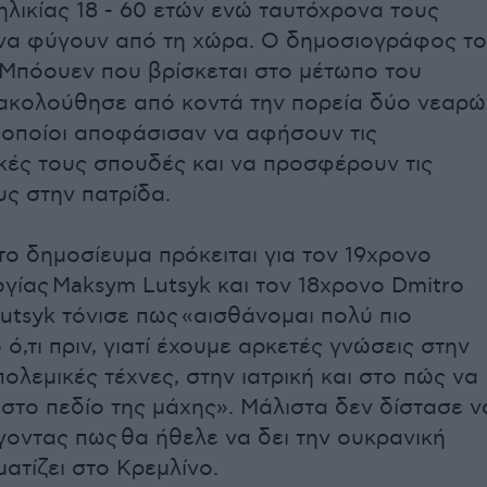
ηλικίας 18 - 60 ετών ενώ ταυτόχρονα τους
να φύγουν από τη χώρα. Ο δημοσιογράφος τ
 Μπόουεν που βρίσκεται στο μέτωπο του
ακολούθησε από κοντά την πορεία δύο νεαρώ
οποίοι αποφάσισαν να αφήσουν τις
κές τους σπουδές και να προσφέρουν τις
υς στην πατρίδα.
ο δημοσίευμα πρόκειται για τον 19χρονο
ογίας Maksym Lutsyk και τον 18χρονο Dmitro
Lutsyk τόνισε πως «αισθάνομαι πολύ πιο
ό,τι πριν, γιατί έχουμε αρκετές γνώσεις στην
 πολεμικές τέχνες, στην ιατρική και στο πώς να
 στο πεδίο της μάχης». Μάλιστα δεν δίστασε ν
έγοντας πως θα ήθελε να δει την ουκρανική
ατίζει στο Κρεμλίνο.