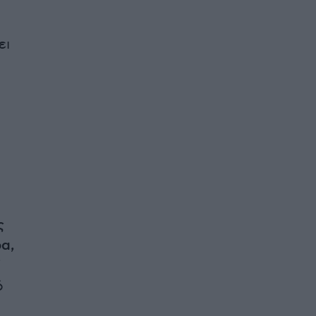
ει
ς
ρα,
ό