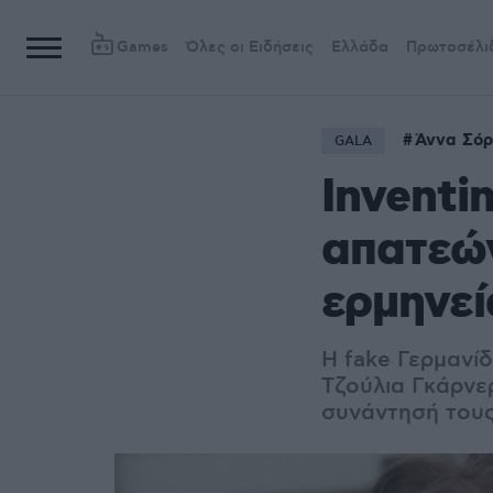
Games
Όλες οι Ειδήσεις
Ελλάδα
Πρωτοσέλι
Άννα Σόρ
GALA
Inventi
απατεών
ερμηνεί
Η fake Γερμανί
Τζούλια Γκάρνερ
συνάντησή του