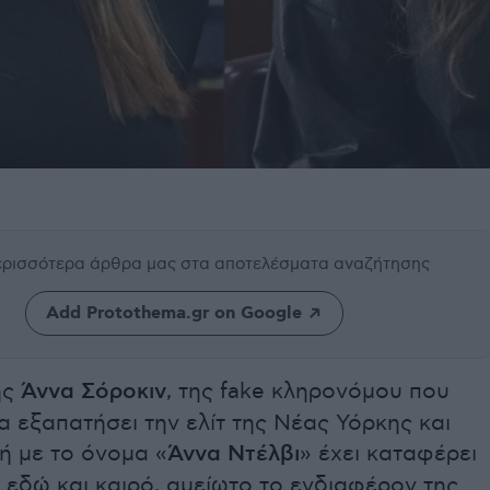
περισσότερα άρθρα μας
στα αποτελέσματα αναζήτησης
Add Protothema.gr on Google
ης
Άννα Σόροκιν
, της fake κληρονόμου που
 εξαπατήσει την ελίτ της Νέας Υόρκης και
ή με το όνομα «
Άννα Ντέλβι
» έχει καταφέρει
 εδώ και καιρό, αμείωτο το ενδιαφέρον της