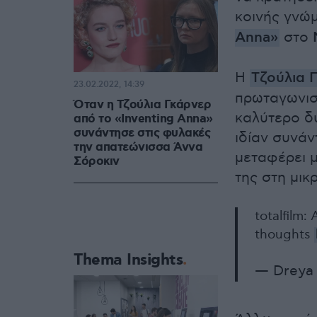
κοινής γνώ
Anna
»
στο
Η
Τζούλια 
23.02.2022, 14:39
πρωταγωνισ
Όταν η Τζούλια Γκάρνερ
καλύτερο δυ
από το «Inventing Anna»
συνάντησε στις φυλακές
ιδίαν συνάν
την απατεώνισσα Άννα
μεταφέρει μ
Σόροκιν
της στη μικ
totalfilm
thoughts
Thema Insights
— Dreya