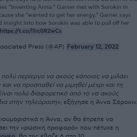
ries “Inventing Anna.” Garner met with Sorokin in
cause she "wanted to get her energy." Garner says
 insight into how Sorokin was able to pull off her
https://t.co/l1rc0R2wCs
sociated Press (@AP)
February 12, 2022
 πολύ περίεργο να ακούς κάποιος να μιλάει
και να προσπαθεί να μιμηθεί μέχρι και τη
Είναι πολύ διαφορετικό από το να ακούς
δια στην τηλεόραση»,
εξήγησε η Άννα Σόροκιν
ιουμοριστικά η Άννα, αν θα έπρεπε να
ει την «ρωσική προφορά» που πέτυχε η
άρνερ
,
θα της έβαζε 6 στα 10.