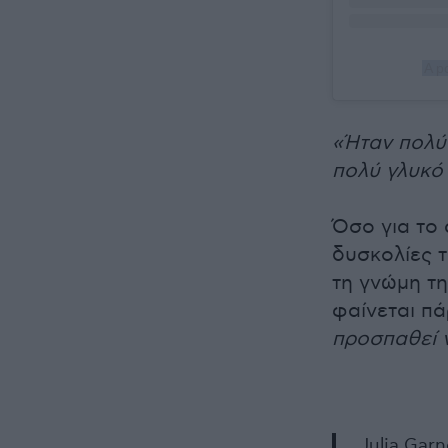
A p
«Ήταν πολύ 
πολύ γλυκό 
Όσο για το 
δυσκολίες 
τη γνώμη τη
φαίνεται πά
προσπαθεί ν
Julia Gar