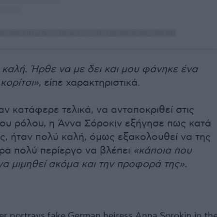
ost shared by Anna Delvey Sorokin (@annadelvey.official)
καλή. Ήρθε να με δει και μου φάνηκε ένα
κορίτσι»
, είπε χαρακτηριστικά.
αν κατάφερε τελικά, να ανταποκριθεί στις
του ρόλου, η Άννα Σόροκιν εξήγησε πως κατά
ς, ήταν πολύ καλή, όμως εξακολουθεί να της
ρα πολύ περίεργο να βλέπει
«κάποια που
α μιμηθεί ακόμα και την προφορά της».
ner portrays fake German heiress Anna Sorokin in th