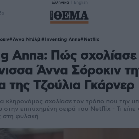
Ελληνικά
English
δα
οκιν
Άννα Ντέλβι
Inventing Anna
Netflix
ng Anna: Πώς σχολίασε
ισσα Άννα Σόροκιν τη
α της Τζούλια Γκάρνερ
δα κληρονόμος σχολίασε τον τρόπο που την υ
 στην επιτυχημένη σειρά του Netflix - Τι είπε 
ς στη φυλακή