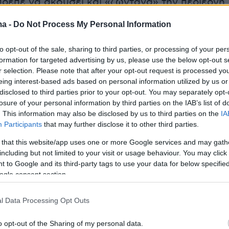
ρεπε να ακούσει και «ζωντανά» την περίεργη
ς, καθώς η διαβόητη απατεώνισσα της Νέας
ma -
Do Not Process My Personal Information
γεται από τη Ρωσία, πήγε σχολείο στη
 έμαθε τελικά, να μιλάει Αγγλικά σαν...
to opt-out of the sale, sharing to third parties, or processing of your per
χωρίς όμως να χάσει το «ρωσικό
formation for targeted advertising by us, please use the below opt-out s
r selection. Please note that after your opt-out request is processed y
ο» της.
eing interest-based ads based on personal information utilized by us or
disclosed to third parties prior to your opt-out. You may separately opt-
λύπτει η ίδια η
Άννα Σόροκιν
σε συνέντευξη
losure of your personal information by third parties on the IAB’s list of
. This information may also be disclosed by us to third parties on the
IA
ρησε στο podcast
«Julia Fox and Niki Takesh'
Participants
that may further disclose it to other third parties.
ruits»
, συμπάθησε ιδιαίτερα την ηθοποιό που
 that this website/app uses one or more Google services and may gath
κε στη σειρά.
including but not limited to your visit or usage behaviour. You may click 
 to Google and its third-party tags to use your data for below specifi
ogle consent section.
l Data Processing Opt Outs
o opt-out of the Sharing of my personal data.