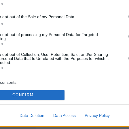
In
o opt-out of the Sale of my Personal Data.
In
to opt-out of processing my Personal Data for Targeted
ing.
In
o opt-out of Collection, Use, Retention, Sale, and/or Sharing
ersonal Data that Is Unrelated with the Purposes for which it
lected.
In
View this post on Instagram
consents
CONFIRM
Data Deletion
Data Access
Privacy Policy