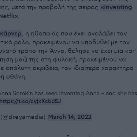
μης, μετά την προβολή της σειράς
«
Inventing
Netflix
.
Γκάρνερ
, η ηθοποιός που έχει αναλάβει τον
τικό ρόλο, προκειμένου να υποδυθεί με τον
νατό τρόπο την Άννα, θέλησε να έχει μία κατ'
τηση μαζί της στη φυλακή, προκειμένου να
ε απόλυτη ακρίβεια, τον ιδιαίτερο χαρακτήρα
ρή οθόνη.
: Anna Sorokin has seen Inventing Anna – and she ha
https://t.co/cyjxXcbdSJ
 (@dreyamedia)
March 14, 2022