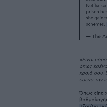
Netflix se
prison be
she gained
schemes.
— The As
«Είναι πάρα
όπως εσένα 
χροιά σου. 
εσένα την ί
Όπως είπε χ
βαθμολογήσ
Τζούλια Γκ