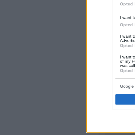
Opted 
I want t
Opted 
I want 
Advertis
Opted 
I want t
of my P
was col
Opted 
Google 