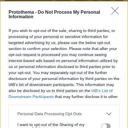
Protothema -
Do Not Process My Personal
Information
If you wish to opt-out of the sale, sharing to third parties, or
processing of your personal or sensitive information for
targeted advertising by us, please use the below opt-out
section to confirm your selection. Please note that after your
opt-out request is processed you may continue seeing
interest-based ads based on personal information utilized by
us or personal information disclosed to third parties prior to
your opt-out. You may separately opt-out of the further
disclosure of your personal information by third parties on the
IAB’s list of downstream participants. This information may
also be disclosed by us to third parties on the
IAB’s List of
Downstream Participants
that may further disclose it to other
third parties.
06.08.2026, 23:17
Please note that this website/app uses one or more Google
Personal Data Processing Opt Outs
Στη ΓΑΔΑ κρατείται η 46χρονη που κατηγορείται
services and may gather and store information including but
για την επίθεση στη Marfin, δείτε βίντεο και
not limited to your visit or usage behaviour. You may click to
I want to opt-out of the Sharing of my