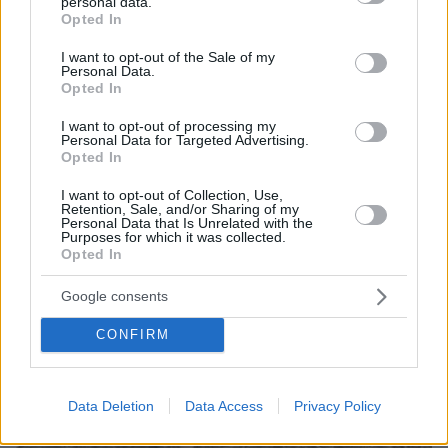
φωτογραφίες
personal data.
grant or deny consent to Google and its third-party tags to
Opted In
use your data for below specified purposes in below Google
consent section.
I want to opt-out of the Sale of my
Personal Data.
Opted In
I want to opt-out of processing my
Personal Data for Targeted Advertising.
Opted In
I want to opt-out of Collection, Use,
Retention, Sale, and/or Sharing of my
Personal Data that Is Unrelated with the
Purposes for which it was collected.
Opted In
Google consents
CONFIRM
Data Deletion
Data Access
Privacy Policy