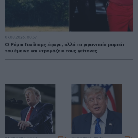
07.08.2026, 00:57
Ο Ρόμπι Γουίλιαμς έφυγε, αλλά το γιγαντιαίο ρομπότ
του έμεινε και «τρομάζει» τους γείτονες