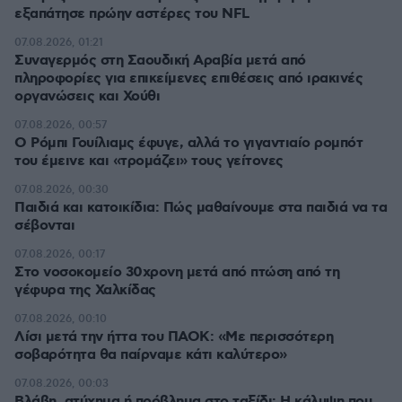
εξαπάτησε πρώην αστέρες του NFL
07.08.2026, 01:21
Συναγερμός στη Σαουδική Αραβία μετά από
πληροφορίες για επικείμενες επιθέσεις από ιρακινές
οργανώσεις και Χούθι
07.08.2026, 00:57
Ο Ρόμπι Γουίλιαμς έφυγε, αλλά το γιγαντιαίο ρομπότ
του έμεινε και «τρομάζει» τους γείτονες
07.08.2026, 00:30
Παιδιά και κατοικίδια: Πώς μαθαίνουμε στα παιδιά να τα
σέβονται
07.08.2026, 00:17
Στο νοσοκομείο 30χρονη μετά από πτώση από τη
γέφυρα της Χαλκίδας
07.08.2026, 00:10
Λίσι μετά την ήττα του ΠΑΟΚ: «Με περισσότερη
σοβαρότητα θα παίρναμε κάτι καλύτερο»
07.08.2026, 00:03
Βλάβη, ατύχημα ή πρόβλημα στο ταξίδι; Η κάλυψη που