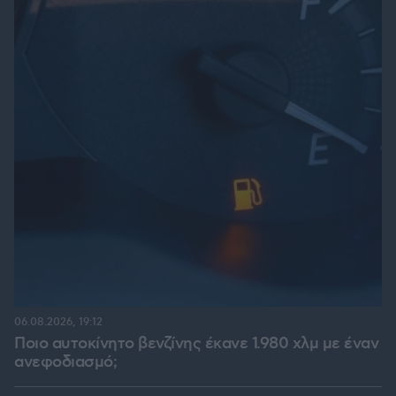
06.08.2026, 19:12
Ποιο αυτοκίνητο βενζίνης έκανε 1.980 χλμ με έναν
ανεφοδιασμό;