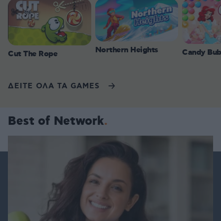
Northern Heights
Candy Bub
Cut The Rope
ΔΕΙΤΕ ΟΛΑ ΤΑ GAMES
Best of Network