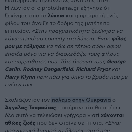
εκατομμύρια τηλεθεατές μόνο στις ΗΠΑ.
Μιλώντας στο protothema.gr εξήγησε ότι
λύκειο
ξεκίνησε από το
και η προτροπή ενός
φίλου του άνοιξε το δρόμο της μετέπειτα
επιτυχίας.
«Στην πραγματικότητα ξεκίνησα να
φίλος
κάνω stand-up comedy στο λύκειο. Ένας
μου με τόλμησε
να πάω σε τέτοιο σόου αφού
έπαιζα μόνο για να διασκεδάζω τους φίλους
George
και συμμαθητές μου. Τότε άκουγα τους
Carlin
Rodney Dangerfield
Richard Pryor
,
,
και
Harry Klynn
πριν πάω για ύπνο το βράδυ που με
ενέπνεαν»
.
Σχολιάζοντας τον
πόλεμο στην Ουκρανία
ο
Άγγελος Τσαρούχας
επισήμανε ότι θα πρέπει
χάνονται
όλο αυτό να τελειώσει γρήγορα γιατί
αθώες ζωές
που δεν φταίνε σε τίποτα.
«Είναι
πραγματικά λυπηρό να βλέπεις αυτό που