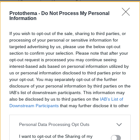
και μάθετε πρώτοι όλες τις ειδήσεις
Protothema -
Do Not Process My Personal
Ειδήσεις
Δείτε όλες τις τελευταίες
από την Ελλάδα
Information
και τον Κόσμο, τη στιγμή που συμβαίνουν, στο
Protothema.gr
If you wish to opt-out of the sale, sharing to third parties, or
processing of your personal or sensitive information for
targeted advertising by us, please use the below opt-out
Thema Insights
section to confirm your selection. Please note that after your
opt-out request is processed you may continue seeing
interest-based ads based on personal information utilized by
us or personal information disclosed to third parties prior to
your opt-out. You may separately opt-out of the further
disclosure of your personal information by third parties on the
IAB’s list of downstream participants. This information may
also be disclosed by us to third parties on the
IAB’s List of
Downstream Participants
that may further disclose it to other
third parties.
Please note that this website/app uses one or more Google
Personal Data Processing Opt Outs
services and may gather and store information including but
not limited to your visit or usage behaviour. You may click to
I want to opt-out of the Sharing of my