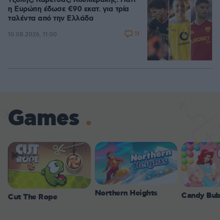
Τζόλης, Καρέτσας, Κουλιεράκης: Γιατί
η Ευρώπη έδωσε €90 εκατ. για τρία
ταλέντα από την Ελλάδα
11
10.08.2026, 11:00
Games
Northern Heights
Candy Bub
Cut The Rope