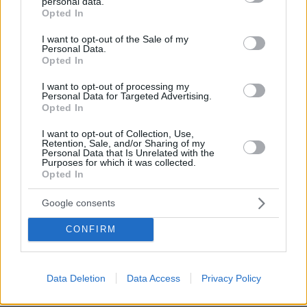
personal data.
grant or deny consent to Google and its third-party tags to
Opted In
use your data for below specified purposes in below Google
consent section.
I want to opt-out of the Sale of my
Personal Data.
Opted In
I want to opt-out of processing my
Personal Data for Targeted Advertising.
Opted In
06.08.2026, 10:52
I want to opt-out of Collection, Use,
Από μαθητής, φοιτητής σε άλλη πόλη!
Retention, Sale, and/or Sharing of my
Personal Data that Is Unrelated with the
Purposes for which it was collected.
05.08.2026, 08:38
Opted In
H Kaizen Gaming στο Παγκόσμιο Kύπελλο: Μία
διοργάνωση, δώδεκα πόλεις, χιλιάδες κοινές στιγμές
Google consents
CONFIRM
04.08.2026, 11:20
Πώς μια απλή ιδέα εξελίχθηκε σε κορυφαίο θεσμό
ρομποτικής στην Ελλάδα
Data Deletion
Data Access
Privacy Policy