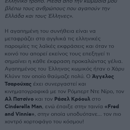
ελληνικό τρόπο. Μέσα από την κωμωδία μου
βλέπω τους ανθρώπους που αγαπούν την
Ελλάδα και τους Έλληνες»
.
Η αγαπημένη του συνήθεια είναι να
μεταφράζει στα αγγλικά τις ελληνικές
παροιμίες τις λαϊκές εκφράσεις και όταν το
κοινό του απορεί εκείνος τους επεξηγεί τι
σημαίνει η κάθε έκφραση προκαλώντας γέλια.
Αγαπημένος του Έλληνας κωμικός ήταν ο Χάρυ
Άγγελος
Κλύνν τον οποίο θαύμαζε πολύ. Ο
Τσαρούχας
έχει συνεργαστεί και
κινηματογραφικά με τον Ρόμπερτ Ντε Νίρο, τον
Αλ Πατσίνο
Ράσελ Κρόουλ
και τον
στο
Cinderella Man
«Fred
, ενώ έπαιξε στην ταινία
and Vinnie»
, στην οποία υποδυότανε… τον πιο
χοντρό χορτοφάγο του κόσμου!