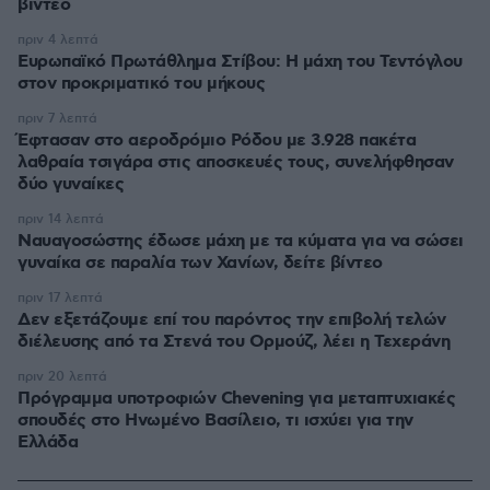
βίντεο
πριν 4 λεπτά
Ευρωπαϊκό Πρωτάθλημα Στίβου: Η μάχη του Τεντόγλου
στον προκριματικό του μήκους
πριν 7 λεπτά
Έφτασαν στο αεροδρόμιο Ρόδου με 3.928 πακέτα
λαθραία τσιγάρα στις αποσκευές τους, συνελήφθησαν
δύο γυναίκες
πριν 14 λεπτά
Ναυαγοσώστης έδωσε μάχη με τα κύματα για να σώσει
γυναίκα σε παραλία των Χανίων, δείτε βίντεο
πριν 17 λεπτά
Δεν εξετάζουμε επί του παρόντος την επιβολή τελών
διέλευσης από τα Στενά του Ορμούζ, λέει η Τεχεράνη
πριν 20 λεπτά
Πρόγραμμα υποτροφιών Chevening για μεταπτυχιακές
σπουδές στο Ηνωμένο Βασίλειο, τι ισχύει για την
Ελλάδα