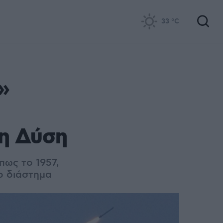
33
°C
»
τη Δύση
πως το 1957,
ο διάστημα