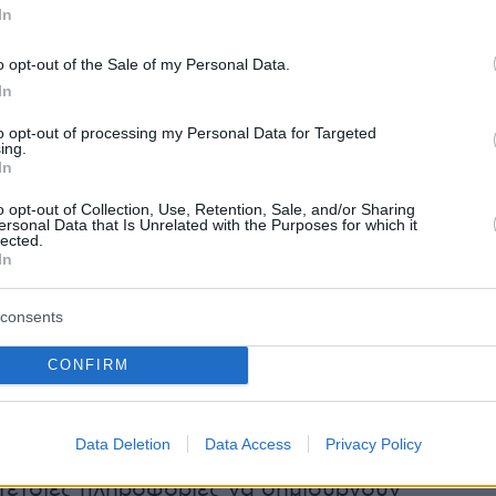
In
 που θα καίει τον ορίζοντα, σύμφωνα με
κή στρατιωτική πηγή.
o opt-out of the Sale of my Personal Data.
In
ός στρατός ανησυχεί εν τω μεταξύ ύστερα απ
to opt-out of processing my Personal Data for Targeted
για την φαινομενικά επίσης επιτυχημένη δοκι
ing.
In
ού υπερηχητικού πυραύλου. Εάν επιβεβαιωθού
πό την Κίνα, αυτό θα σήμαινε ότι η Ρωσία και
o opt-out of Collection, Use, Retention, Sale, and/or Sharing
ersonal Data that Is Unrelated with the Purposes for which it
τοια όπλα, αλλά οι ΗΠΑ όχι. Στην ετήσια
lected.
In
ύπου του την περασμένη Πέμπτη, ο Βλαντιμίρ
έχτηκε πάντως ότι οι ΗΠΑ «κάποτε» θα
consents
αι αυτές ανάλογα υπερηχητικά όπλα. Γι αυτό
αντικό η Ρωσία να έχει αναπτύξει και
CONFIRM
 τα συστήματά της μέχρι τότε.
Data Deletion
Data Access
Privacy Policy
 τέτοιες πληροφορίες να δημιουργούν