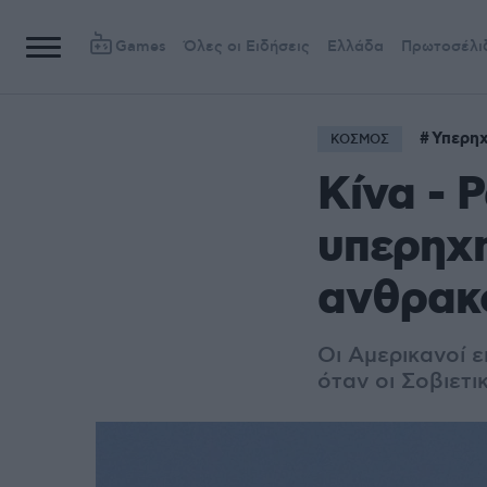
Games
Όλες οι Ειδήσεις
Ελλάδα
Πρωτοσέλι
Υπερηχ
ΚΟΣΜΟΣ
Κίνα - Ρ
υπερηχη
ανθρακ
Οι Αμερικανοί ε
όταν οι Σοβιετ