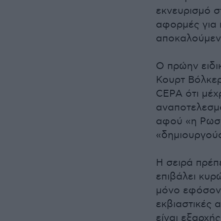
εκνευρισμό σ
αφορμές για
αποκαλούμεν
Ο πρώην ειδι
Κουρτ Βόλκερ
CEPA ότι μέχ
αναποτελεσμα
αφού «η Ρωσί
«δημιουργούσ
Η σειρά πρέπ
επιβάλει κυρώ
μόνο εφόσον 
εκβιαστικές 
είναι εξαρχής