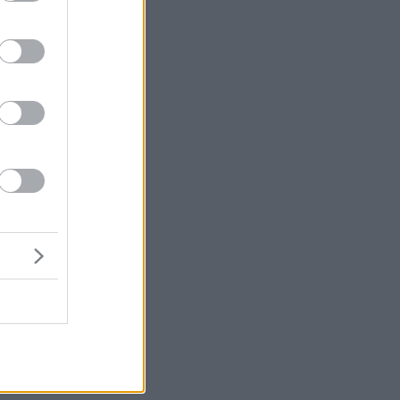
ό
μή
ν
 η