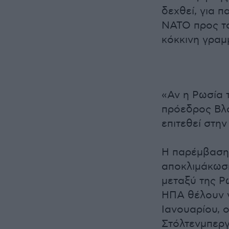
δεχθεί, για 
ΝΑΤΟ προς τα
κόκκινη γραμ
«Αν η Ρωσία τ
πρόεδρος Βλαν
επιτεθεί στη
Η παρέμβαση 
αποκλιμάκωση
μεταξύ της Ρ
ΗΠΑ θέλουν ν
Ιανουαρίου, 
Στόλτενμπερ