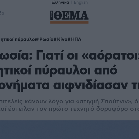
Ελληνικά
English
δα
ητικοί πύραυλοι
Ρωσία
Κίνα
ΗΠΑ
ωσία: Γιατί οι «αόρατοι
τικοί πύραυλοι από
ονήματα αιφνιδίασαν 
πιτελείς κάνουν λόγο για «στιγμή Σπούτνιν», ό
ικοί έστειλαν τον πρώτο τεχνητό δορυφόρο στ