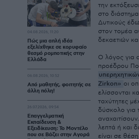
την εκτόξευσ
στο διάστημα
Δυτικούς έδω
στον τομέα α
04.08.2026, 11:20
δεκαετιών κ
Πώς μια απλή ιδέα
εξελίχθηκε σε κορυφαίο
θεσμό ρομποτικής στην
Ο λόγος για 
Ελλάδα
προέδρου Πού
υπερηχητικώ
06.08.2026, 10:52
Zirkon»
οι ο
Από μαθητής, φοιτητής σε
άλλη πόλη!
ελίσσονται κ
ταχύτητες μέχ
26.07.2026, 09:54
δύσκολο για 
Επαγγελματική
αναχαιτίσουν
Εκπαίδευση &
λεπτά ή και 
Εξειδίκευση: Το Mοντέλο
που σε Bάζει στην Aγορά
είναι σε θέσ