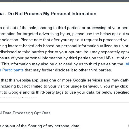
ma -
Do Not Process My Personal Information
έχουν ξεκινήσει να αναπτύσσονται από τις αρχ
to opt-out of the sale, sharing to third parties, or processing of your per
ς κάτω από άκρα μυστικότητα και προκαλούν
formation for targeted advertising by us, please use the below opt-out s
συχίες στο ΝΑΤΟ
, που δεν διαθέτει προς το
r selection. Please note that after your opt-out request is processed y
η τεχνολογία, αλλά ούτε και ακριβείς
eing interest-based ads based on personal information utilized by us or
disclosed to third parties prior to your opt-out. You may separately opt-
για την τεχνολογία της ρωσικής πλευράς.
losure of your personal information by third parties on the IAB’s list of
. This information may also be disclosed by us to third parties on the
IA
παλιότερα δημοσιεύματα ρωσικών ΜΜΕ, ο
Participants
that may further disclose it to other third parties.
αι φτιαγμένος από
ειδικά πολυμερή υλικά, πο
 that this website/app uses one or more Google services and may gath
άνουν άνθρακα και ανθρακονήματα
, γεγονός
including but not limited to your visit or usage behaviour. You may click 
 to Google and its third-party tags to use your data for below specifi
στά ελαφρύτερο και σχεδόν αόρατο στα εχθρι
ogle consent section.
ικό του Zirκon είναι παρόμοιο με αυτό, που ή
ται στους βαλλιστικούς πυραύλους 3M37 Skiff,
l Data Processing Opt Outs
νται από υποβρύχια.Ένας πύραυλος Zirκon, π
o opt-out of the Sharing of my personal data.
10.000 χλμ/ώρα, θα μοιάζει με μια γιγάντια