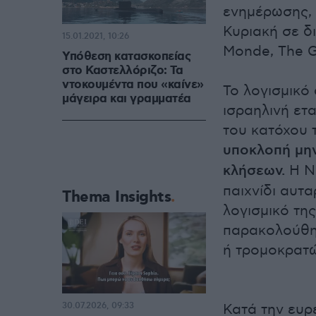
ενημέρωσης, 
Κυριακή σε δ
15.01.2021, 10:26
Monde, The G
Υπόθεση κατασκοπείας
στο Καστελλόριζο: Τα
ντοκουμέντα που «καίνε»
Το λογισμικό
μάγειρα και γραμματέα
ισραηλινή ετ
του κατόχου 
υποκλοπή μη
κλήσεων.
Η NS
παιχνίδι αυτ
Thema Insights
λογισμικό της
παρακολούθη
ή τρομοκρατώ
30.07.2026, 09:33
Κατά την ευρ