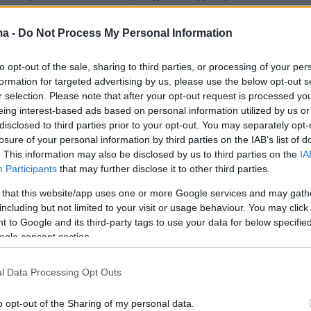
στελέχη γαλλικών μέσων ενημέρωσης
 στον κατάλογο των στόχων του
Pegasus
,
ma -
Do Not Process My Personal Information
 μέλη των συντακτικών ομάδων των
to opt-out of the sale, sharing to third parties, or processing of your per
e Monde, Canard enchaîné, Figaro, του
formation for targeted advertising by us, please use the below opt-out s
κτορείου, καθώς και του δικτύου France
r selection. Please note that after your opt-out request is processed y
eing interest-based ads based on personal information utilized by us or
disclosed to third parties prior to your opt-out. You may separately opt-
losure of your personal information by third parties on the IAB’s list of
να, η συλλογικότητα Forbidden Stories και το
. This information may also be disclosed by us to third parties on the
IA
 της ΜΚΟ Διεθνής Αμνηστία μπόρεσαν να
Participants
that may further disclose it to other third parties.
 τεχνικά ότι η μόλυνση τηλεφώνων με το
 that this website/app uses one or more Google services and may gath
θηκε από επιτυχία»,
τόνισε η Μοντ, ιδίως
«στι
including but not limited to your visit or usage behaviour. You may click 
 to Google and its third-party tags to use your data for below specifi
του Εντουί Πλενέλ», ιδρυτή του
ogle consent section.
κού ιστότοπου Mediapart, «της Ντομινίκ
ν δημοσιογράφου-ερευνήτριας της Canard
l Data Processing Opt Outs
ν Γενικής Ελέγκτριας των φυλακών της Γαλλίας
ιας δημοσιογράφου της ίδιας της Μοντ»,
που
o opt-out of the Sharing of my personal data.