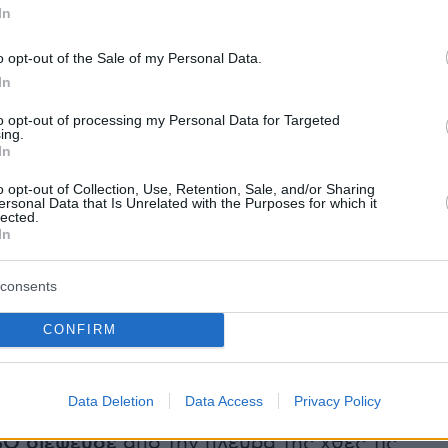
In
α κατονομαστεί.
o opt-out of the Sale of my Personal Data.
ία του τηλεφώνου μου και αυτού της
In
ου Λενέγκ Μπρεντού οδηγεί απευθείας στις
to opt-out of processing my Personal Data for Targeted
ηρεσίες
ασφαλείας, στο πλαίσιο της
καταστολ
ing.
In
της δημοσιογραφίας και του κοινωνικού
ήταν η αντίδραση του Εντουί Πλενέλ μέσω
o opt-out of Collection, Use, Retention, Sale, and/or Sharing
ersonal Data that Is Unrelated with the Purposes for which it
υρία Μπρεντού καλύπτει κυρίως θέματα έμφυλη
lected.
In
iapart.
consents
νηστία είχε ήδη καταγγείλει το 2020 πως
ίτο το τηλέφωνο του μαροκινού
CONFIRM
υ-ερευνητή Όμαρ Ράντι με το λογισμικό
Data Deletion
Data Access
Privacy Policy
SO διέψευσε
από την πλευρά της χθες τις