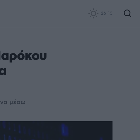
26
°C
Μαρόκου
α
ωνα μέσω