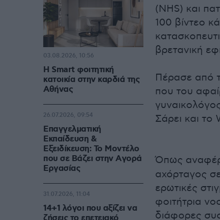
(NHS) και πα
100 βίντεο κ
κατασκοπευτι
βρετανική εφη
03.08.2026, 10:56
Η Smart φοιτητική
Πέρασε από τ
κατοικία στην καρδιά της
Αθήνας
που του αφαί
γυναικολόγος
26.07.2026, 09:54
Σάρει και το 
Επαγγελματική
Εκπαίδευση &
Εξειδίκευση: Το Mοντέλο
που σε Bάζει στην Aγορά
Όπως αναφέρ
Eργασίας
αχόρταγος σε
ερωτικές στιγ
31.07.2026, 11:04
φοιτήτρια νο
14+1 λόγοι που αξίζει να
διάφορες συσ
ζήσεις το επετειακό