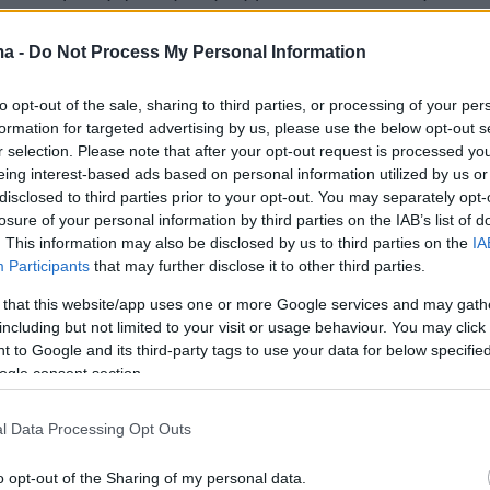
εκτίσει ποινή φυλάκισης 14 μηνών στο Readin
ma -
Do Not Process My Personal Information
 το Πειθαρχικό Συμβούλιο του Ιατρικό Συλλόγ
to opt-out of the sale, sharing to third parties, or processing of your per
 του αφαίρεσε την άδεια εξάσκησης
formation for targeted advertising by us, please use the below opt-out s
. Το Δικαστήριο ανακοίνωσε ότι ο
Τιμ Γκρέι
, ε
r selection. Please note that after your opt-out request is processed y
 Ιατρικού Συμβουλίου, δήλωσε ότι η
eing interest-based ads based on personal information utilized by us or
disclosed to third parties prior to your opt-out. You may separately opt-
του γυναικολόγου θέτει σε κίνδυνο τις
losure of your personal information by third parties on the IAB’s list of
. This information may also be disclosed by us to third parties on the
IA
Participants
that may further disclose it to other third parties.
φοιτήτρια Νοσηλευτικής, η οποία αναφέρεται 
 that this website/app uses one or more Google services and may gath
οινίς Α) είχε ερωτική σχέση δύο ετών και χωρ
including but not limited to your visit or usage behaviour. You may click 
 to Google and its third-party tags to use your data for below specifi
σή της, είχε τραβήξει 26 «τολμηρά βίντεο με τ
ogle consent section.
ς όργανα». Όταν η εκπαιδευότερη μαία
 τολμηρά βίντεο, τότε αυτός την απείλησε ότι
l Data Processing Opt Outs
ι την καριέρα της.
«Το δικαστήριο απεφάνθη ό
o opt-out of the Sharing of my personal data.
ά του γυναικολόγου έθεσε σε κίνδυνο την