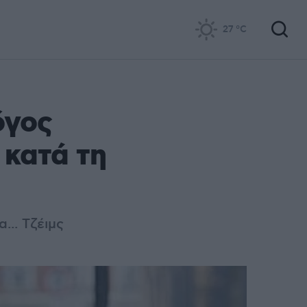
27
°C
όγος
 κατά τη
... Τζέιμς