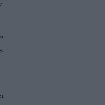
ν
η
ου
y.
σε