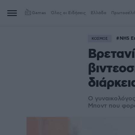
Games
Όλες οι Ειδήσεις
Ελλάδα
Πρωτοσέλι
NHS E
ΚΟΣΜΟΣ
Βρετανί
βιντεοσ
διάρκει
Ο γυναικολόγος 
Μποντ που φορο