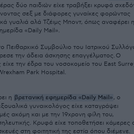
τέρας δύο παιδιών είχε τραβήξει κρυφά σχεδό
άνοντας σεξ με διάφορες γυναίκες φορώντας
κά γυαλιά αλά Τζέιμς Μποντ, όπως αναφέρει 
μερίδα «Daily Mail».
ο Πειθαρχικό Συμβούλιο του Ιατρικού Συλλόγ
ρεσε την άδεια άσκησης επαγγέλματος. Ο
 είχε την έδρα του νοσοκομείο του East Surre
Wrexham Park Hospital.
ει η
βρετανική εφημερίδα «Daily Mail»
, o
ξουαλικά γυναικολόγος είχε καταγράψει
μές ακόμη και με την 19χρονη φίλη του,
σηλευτικής. Κρυφά είχε τοποθετήσει κάμερες 
κευές στη φοιτητική της εστία όπου διέμενε.