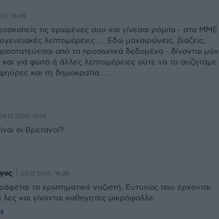
20, 18:44
εοσκοπείς τις ερωμένες σου και γίνεσαι ρόμπα - στα ΜΜΕ
ογενειακές λεπτομέρειες..... Εδώ μαχαιρώνεις, βιάζεις,
προστατεύεσαι από τα προσωπικά δεδομένα - δίνονται μό
 και για φωτό ή άλλες λεπτομέρειες ούτε να το συζητάμε.
ηύρες και τη δημοκρατία......
04.12.2020, 17:56
ίναι οι Βρετανοί?
γος
05.12.2020, 16:20
γράφεται το ερωτηματικό ναζιστή; Ευτυχώς που έρχονται
 λες και γίνονται καθηγητές μικρόφαλλε.
Η