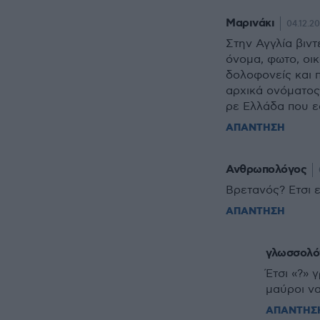
Μαρινάκι
04.12.20
Στην Αγγλία βιντ
όνομα, φωτο, οικ
δολοφονείς και 
αρχικά ονόματος
ρε Ελλάδα που εφ
ΑΠΑΝΤΗΣΗ
Ανθρωπολόγος
Βρετανός? Ετσι ε
ΑΠΑΝΤΗΣΗ
γλωσσολό
Έτσι «?» 
μαύροι να
ΑΠΑΝΤΗΣ