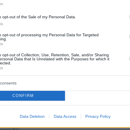
In
την καριέρα της νεαρής κοπέλας».
o opt-out of the Sale of my Personal Data.
 δήλωσε ότιπαρόλο που η «Μs. Α» δεν ήταν
In
γυναικολόγου ήταν ευάλωτη λόγω της
to opt-out of processing my Personal Data for Targeted
ης θέσης εμπιστοσύνης του καθηγητή
ing.
In
o opt-out of Collection, Use, Retention, Sale, and/or Sharing
ersonal Data that Is Unrelated with the Purposes for which it
ερα:
lected.
In
δός πολυτελείας, ετών 57, με επτά εγγόνια!
consents
CONFIRM
ριθμός Πολίτη: Η νέα ταυτότητα για όλες τις
ε το Δημόσιο
Data Deletion
Data Access
Privacy Policy
ΗΠΑ: Τάμπλετ έξω από ΜΕΘ για τα τελευταία