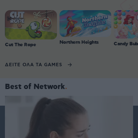
Northern Heights
Candy Bub
Cut The Rope
ΔΕΙΤΕ ΟΛΑ ΤΑ GAMES
Best of Network