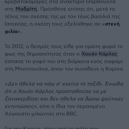
κρεβατοκάμαρες στα ανάκτορα Θαρθουέλα
στη
Μαδρίτη
. Πρόσθεσε επίσης ότι, μετά το
τέλος του σχέσης της με τον τέως βασιλιά της
στενή
Ισπανίας, η σχέση τους εξελίχθηκε σε «
φιλία
».
Το 2012, ο δεσμός τους είδε για πρώτη φορά το
φως της δημοσιότητας όταν ο
Χουάν Κάρλος
έσπασε το γοφό του στη διάρκεια ενός σαφάρι
στη Μποτσουάνα, όπου τον συνόδευε η Κορίνα.
«Δεν ήθελα να πάω σ’ εκείνο το ταξίδι. Ένιωθα
ότι ο Χουάν Κάρλος προσπαθούσε να με
ξανακερδίσει και δεν ήθελα να δώσω ψεύτικες
εντυπώσεις»
, είπε η ίδια τον περασμένο
Αύγουστο μιλώντας στο BBC.
Για την Κορίνα, πίσω από το σάλο που