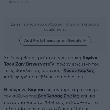
30.09.2020, 15:30
Δείτε περισσότερα άρθρα μας
στα αποτελέσματα
αναζήτησης
Add Protothema.gr on Google
Κορίνα
Σε δεινή θέση ερχόταν η γοητευτική
Τσου Ζάιν Βίτγκενσταϊν
-πρώην ερωμένη του
τέως βασιλιά της Ισπανίας,
Χουάν Κάρλος
,
κάθε φορά που έβλεπε τα παιδιά του.
Κορίνα
Η 56χρονη
είχε ανάρμοστη σχέση με
τον σύζυγο της
βασίλισσας Σοφίας
επί μία
πενταετία -από το 2004 έως το 2009- και τα
τελευταία χρόνια ζει στο Άμπου Ντάμπι.