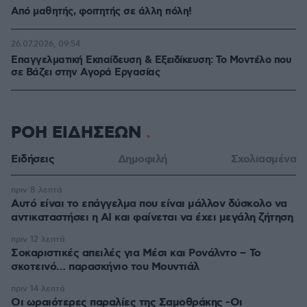
Από μαθητής, φοιτητής σε άλλη πόλη!
26.07.2026, 09:54
Επαγγελματική Εκπαίδευση & Εξειδίκευση: Το Mοντέλο που
σε Bάζει στην Aγορά Eργασίας
ΡΟΗ ΕΙΔΗΣΕΩΝ
Ειδήσεις
Δημοφιλή
Σχολιασμένα
πριν 8 λεπτά
Αυτό είναι το επάγγελμα που είναι μάλλον δύσκολο να
αντικαταστήσει η AI και φαίνεται να έχει μεγάλη ζήτηση
πριν 12 λεπτά
Σοκαριστικές απειλές για Μέσι και Ρονάλντο – Το
σκοτεινό… παρασκήνιο του Μουντιάλ
πριν 14 λεπτά
Οι ωραιότερες παραλίες της Σαμοθράκης -Οι