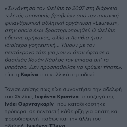
«Συνάντησα τον Φελίπε το 2007 στη διάρκεια
τελετής απονομής βραβείων από την ισπανική
φιλανθρωπική αθλητική οργάνωση «Laureus»,
στην οποία έχω δραστηριοποιηθεί. Ο Φελίπε
έδειχνε αμήχανος, αλλά η Λετίθια ήταν
ιδιαίτερα γοητευτική... Ήμουν με τον
πεντάχρονο τότε γιο μου κι όταν έφτασε ο
βασιλιάς Χουάν Κάρλος τον έπιασα απ’ το
μπράτσο. Δεν προσπαθούσε να κρύψει τίποτε»
,
Κορίνα
είπε η
στο γαλλικό περιοδικό.
Τόνισε επίσης πως είχε συναντήσει την αδελφή
Ινφάντα Κριστίνα
του Φελίπε,
το σύζυγό της
Ινάκι Ουρνταγκαρίν
-που καταδικάστηκε
πρόπερσι σε πενταετή κάθειρξη για απάτη και
φοροδιαφυγή- καθώς και την άλλη του
Ινφάντα Έλενα
αδελφή,
.