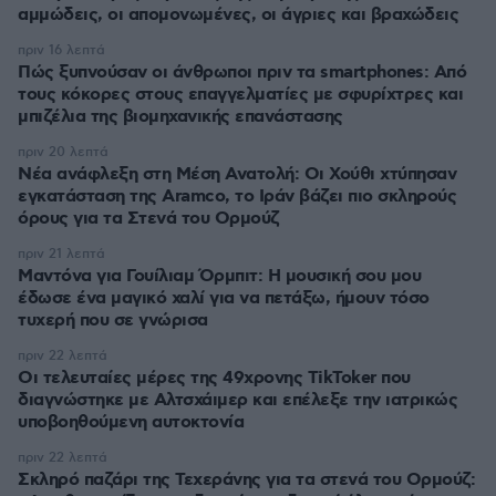
αμμώδεις, οι απομονωμένες, οι άγριες και βραχώδεις
πριν 16 λεπτά
Πώς ξυπνούσαν οι άνθρωποι πριν τα smartphones: Από
τους κόκορες στους επαγγελματίες με σφυρίχτρες και
μπιζέλια της βιομηχανικής επανάστασης
πριν 20 λεπτά
Νέα ανάφλεξη στη Μέση Ανατολή: Οι Χούθι χτύπησαν
εγκατάσταση της Aramco, το Ιράν βάζει πιο σκληρούς
όρους για τα Στενά του Ορμούζ
πριν 21 λεπτά
Μαντόνα για Γουίλιαμ Όρμπιτ: Η μουσική σου μου
έδωσε ένα μαγικό χαλί για να πετάξω, ήμουν τόσο
τυχερή που σε γνώρισα
πριν 22 λεπτά
Οι τελευταίες μέρες της 49χρονης TikToker που
διαγνώστηκε με Αλτσχάιμερ και επέλεξε την ιατρικώς
υποβοηθούμενη αυτοκτονία
πριν 22 λεπτά
Σκληρό παζάρι της Τεχεράνης για τα στενά του Ορμούζ: