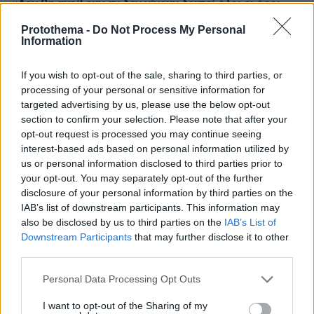
«Δεν θα ανοίξουν αν δεν γίνουν δεκτοί όλοι οι όροι
μας»
Protothema -
Do Not Process My Personal
Information
πριν 26 λεπτά
Τουρνάς: Πάνω από 400 φωτιές σε 10 ημέρες, από
αμέλεια το 90% των περιστατικών
If you wish to opt-out of the sale, sharing to third parties, or
processing of your personal or sensitive information for
πριν 28 λεπτά
Η ηλικιωμένη Έλενορ νόμιζε ότι την πρόδιδε η μνήμη
targeted advertising by us, please use the below opt-out
της – Στα 72 της διαγνώστηκε με ΔΕΠΥ
section to confirm your selection. Please note that after your
opt-out request is processed you may continue seeing
interest-based ads based on personal information utilized by
ΔΕΙΤΕ ΟΛΕΣ ΤΙΣ ΕΙΔΗΣΕΙΣ
us or personal information disclosed to third parties prior to
your opt-out. You may separately opt-out of the further
disclosure of your personal information by third parties on the
IAB’s list of downstream participants. This information may
ΤΑ ΠΙΟ ΔΗΜΟΦΙΛΗ
also be disclosed by us to third parties on the
IAB’s List of
Downstream Participants
that may further disclose it to other
third parties.
Please note that this website/app uses one or more Google
Personal Data Processing Opt Outs
services and may gather and store information including but
not limited to your visit or usage behaviour. You may click to
I want to opt-out of the Sharing of my