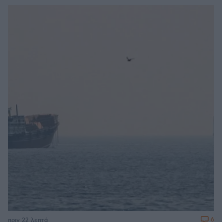
6
πριν 22 λεπτά