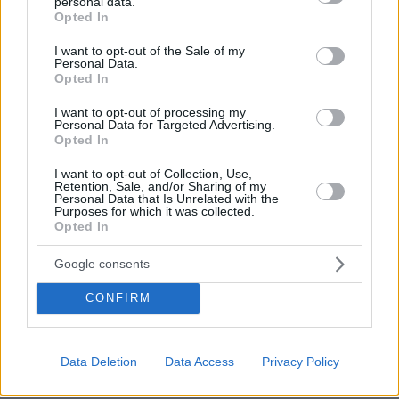
personal data.
grant or deny consent to Google and its third-party tags to
Opted In
use your data for below specified purposes in below Google
consent section.
I want to opt-out of the Sale of my
Personal Data.
Opted In
I want to opt-out of processing my
Personal Data for Targeted Advertising.
Opted In
I want to opt-out of Collection, Use,
Retention, Sale, and/or Sharing of my
Personal Data that Is Unrelated with the
Purposes for which it was collected.
Opted In
Google consents
CONFIRM
09.08.2026, 10:51
Ασθενής ξυλοκόπησε νοσηλεύτρια στα Επείγοντα
του Ερυθρού Σταυρού, την άρπαξε από τα μαλλιά
και τη χτύπησε σε πόρτες - Τι καταγγέλλει η
Data Deletion
Data Access
Privacy Policy
ΠΟΕΔΗΝ