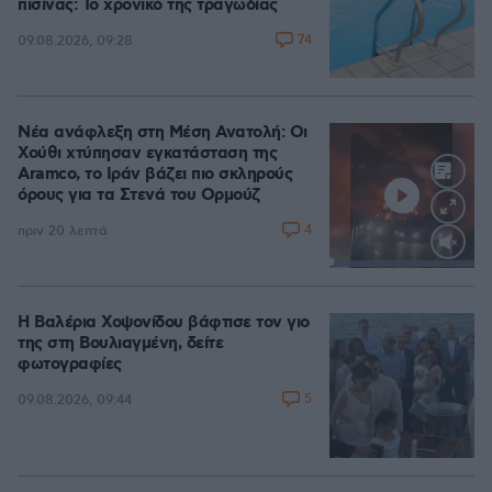
πισίνας: Το χρονικό της τραγωδίας
74
09.08.2026, 09:28
Νέα ανάφλεξη στη Μέση Ανατολή: Οι
Χούθι χτύπησαν εγκατάσταση της
Aramco, το Ιράν βάζει πιο σκληρούς
όρους για τα Στενά του Ορμούζ
4
πριν 20 λεπτά
Loaded
:
100.00%
Η Βαλέρια Χοψονίδου βάφτισε τον γιο
της στη Βουλιαγμένη, δείτε
φωτογραφίες
5
09.08.2026, 09:44