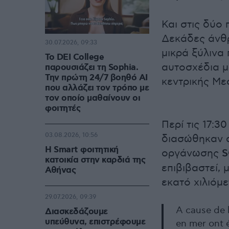
Και στις δύο 
Δεκάδες άνθρ
30.07.2026, 09:33
μικρά ξύλινα
Το DEI College
αυτοσχέδια μ
παρουσιάζει τη Sophia.
Την πρώτη 24/7 βοηθό AI
κεντρικής Με
που αλλάζει τον τρόπο με
τον οποίο μαθαίνουν οι
φοιτητές
Περί τις 17:3
03.08.2026, 10:56
διασώθηκαν α
Η Smart φοιτητική
οργάνωσης
S
κατοικία στην καρδιά της
επιβιβαστεί, 
Αθήνας
εκατό χιλιόμ
29.07.2026, 09:39
A cause de l
Διασκεδάζουμε
υπεύθυνα, επιστρέφουμε
en mer ont 