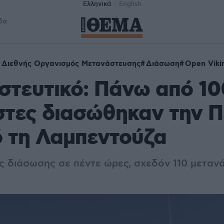
Ελληνικά
English
δα
Διεθνής Οργανισμός Μετανάστευσης
Διάσωση
Open Viki
τευτικό: Πάνω από 10
στες διασώθηκαν την 
 τη Λαμπεντούζα
ις διάσωσης σε πέντε ώρες, σχεδόν 110 μεταν