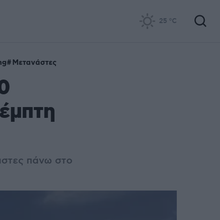
25
°C
ng
Μετανάστες
0
Πέμπτη
άστες πάνω στο