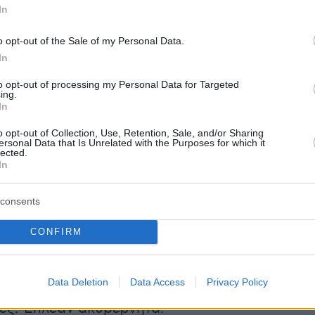
In
ε σε απομόνωση, προληπτικά.
o opt-out of the Sale of my Personal Data.
τους διασωθέντες φώναζαν
«σας αγαπάμε»
κα
In
κτυλα σχηματίζοντας το σήμα της νίκης καθώ
to opt-out of processing my Personal Data for Targeted
λοίο της ΜΚΟ.
«Λιβύη, μπαμ μπαμ»
είπε ένας
ing.
In
 τη σειρά του να του δώσουν ένα μπουκάλι νε
 πρωτεΐνης.
o opt-out of Collection, Use, Retention, Sale, and/or Sharing
ersonal Data that Is Unrelated with the Purposes for which it
lected.
In
consents
λοίο
«εντοπίστηκε από το Moon Bird, το
ης ΜΚΟ Sea-Watch»
και το
Ocean Viking
«έλα
CONFIRM
πευσε σε βοήθεια, εξήγησε η
SOS Méditerran
Data Deletion
Data Access
Privacy Policy
 περιπτώσεις, οι μηχανές των πλεούμενων είχα
ες. Έπλεαν ακυβέρνητα.