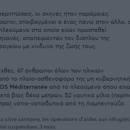
περιπτώσεις, οι σκηνές ήταν παρόμοιες.
ωποι, στοιβαγμένοι ο ένας πάνω στον άλλο, 
 πλεούμενα στα οποία είχαν προστεθεί
ηχανές, αποπειρώνταν τον διάπλου της
σογείου με κίνδυνο της ζωής τους.
0 χθες, 67 άνθρωποι όλων των ηλικιών
πό το πλοίο-ασθενοφόρο της μη κυβερνητικ
OS Méditerranée
από το πλεούμενο όπου είχ
μετά βίας δέκα μέτρων, 52 ναυτικά μίλια (περί
ετρα) νότια-νοτιοδυτικά από τη Λαμπεντούζα.
a crise sanitaire, les opérations d'aides aux réfugiés
été suspendues 3 mois.