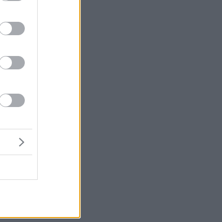
ι
ς
ρό
βε
ée
.
ν