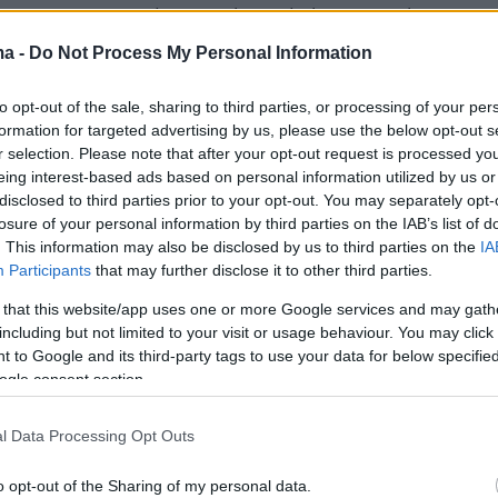
tretenu avec un des membres de l'Ocean Viking, qui
rendre la route de la Méditerranée pour porter
ma -
Do Not Process My Personal Information
 naufragés.
pic.twitter.com/x1KRvAO3jv
to opt-out of the sale, sharing to third parties, or processing of your per
er (@Loopsidernews)
June 25, 2020
formation for targeted advertising by us, please use the below opt-out s
r selection. Please note that after your opt-out request is processed y
eing interest-based ads based on personal information utilized by us or
disclosed to third parties prior to your opt-out. You may separately opt-
losure of your personal information by third parties on the IAB’s list of
. This information may also be disclosed by us to third parties on the
IA
Participants
that may further disclose it to other third parties.
 και έφηβοι, πολλοί από το Μπανγκλαντές και 
 that this website/app uses one or more Google services and may gath
στέθηκαν σε άλλους 51
μετανάστες
, ανάμεσά
including but not limited to your visit or usage behaviour. You may click 
 to Google and its third-party tags to use your data for below specifi
ίκα, που είχαν διασωθεί το μεσημέρι.
ogle consent section.
α τους μοίρασε μάσκες και πήρε τη θερμοκρασ
l Data Processing Opt Outs
αίσιο της προσπάθειας με σκοπό να αποτραπεί
o opt-out of the Sharing of my personal data.
 νέου κορονοϊού. Ένας μετανάστης που είχε