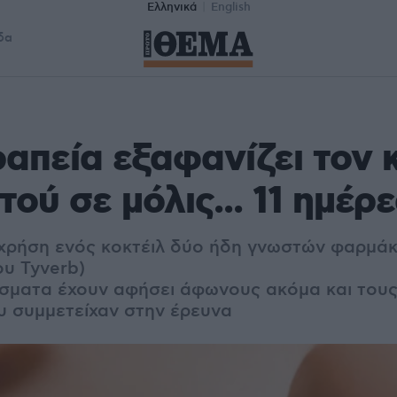
Ελληνικά
English
δα
απεία εξαφανίζει τον 
ού σε μόλις... 11 ημέρε
 χρήση ενός κοκτέιλ δύο ήδη γνωστών φαρμά
ου Tyverb)
σματα έχουν αφήσει άφωνους ακόμα και τους 
υ συμμετείχαν στην έρευνα