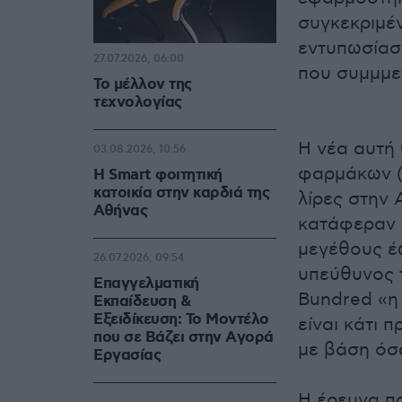
συγκεκριμέ
εντυπωσίασα
27.07.2026, 06:00
που συμμμετ
Το μέλλον της
τεχνολογίας
Η νέα αυτή
03.08.2026, 10:56
φαρμάκων (τ
Η Smart φοιτητική
κατοικία στην καρδιά της
λίρες στην 
Αθήνας
κατάφεραν 
μεγέθους έ
26.07.2026, 09:54
υπεύθυνος 
Επαγγελματική
Bundred «η
Εκπαίδευση &
Εξειδίκευση: Το Mοντέλο
είναι κάτι 
που σε Bάζει στην Aγορά
με βάση όσ
Eργασίας
Η έρευνα πο