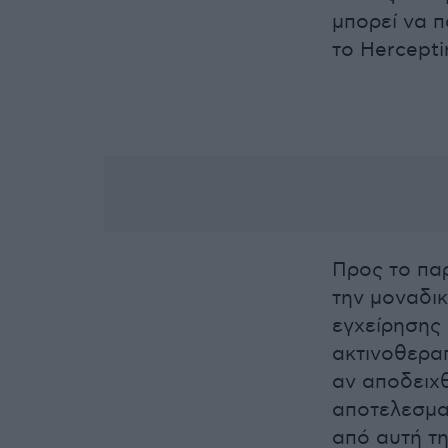
μπορεί να π
το Hercepti
Προς το παρ
την μοναδι
εγχείρησης
ακτινοθεραπ
αν αποδειχ
αποτελεσματ
από αυτή τη