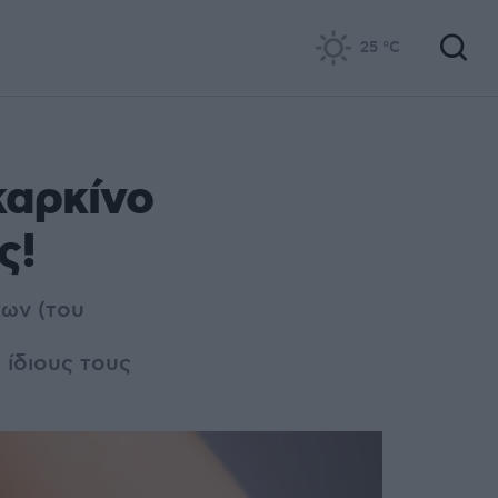
25
°C
καρκίνο
ς!
κων (του
ίδιους τους