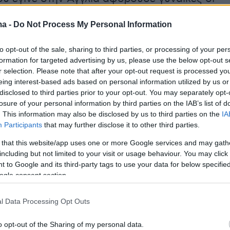
εραν από έναν από τους πιο επιθετικούς
ma -
Do Not Process My Personal Information
ου μαστού -HER2- και σχεδόν 9 στις 10
ειξαν σημαντική ανταπόκριση στην
to opt-out of the sale, sharing to third parties, or processing of your per
νη θεραπεία με τα δύο αυτά φάρμακα. Στην
formation for targeted advertising by us, please use the below opt-out s
 τέσσερις περιπτώσεις οι όγκοι μειώθηκαν
r selection. Please note that after your opt-out request is processed y
eing interest-based ads based on personal information utilized by us or
νώ σε μερικές από τις περιπτώσεις
disclosed to third parties prior to your opt-out. You may separately opt-
καν εντελώς.
losure of your personal information by third parties on the IAB’s list of
. This information may also be disclosed by us to third parties on the
IA
Participants
that may further disclose it to other third parties.
σματα της έρευνας τα οποία παρουσιάστηκαν
 that this website/app uses one or more Google services and may gath
including but not limited to your visit or usage behaviour. You may click 
ϊκό Συνέδριο για τον Καρκίνο του Μαστού στ
 to Google and its third-party tags to use your data for below specifi
 έδειξαν ότι ο συνδυασμός των
ogle consent section.
νων φαρμάκων έχει τις προϋποθέσεις για να
 θεραπεύσει και άλλες μορφές καρκίνου (ή
l Data Processing Opt Outs
ς του καρκίνου του μαστού στους
o opt-out of the Sharing of my personal data.
).