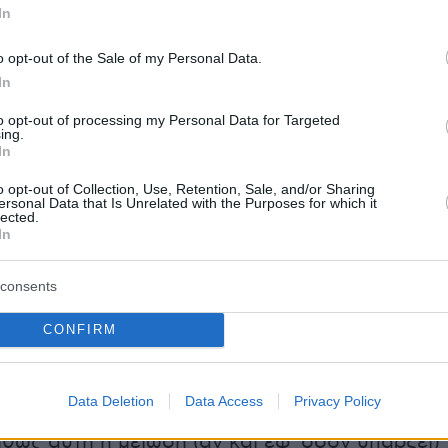
In
o opt-out of the Sale of my Personal Data.
In
ίνωση των υπευθύνων που έκαναν την
to opt-out of processing my Personal Data for Targeted
η θεραπεία υποστηρίχθηκε ότι τα δύο
ing.
In
 Herceptin -που ήδη είναι γνωστό για την
ου καρκίνου του μαστού- σε συνδυασμό με το
o opt-out of Collection, Use, Retention, Sale, and/or Sharing
ersonal Data that Is Unrelated with the Purposes for which it
ν τέτοια αποτελέσματα τα οποία ήταν
lected.
In
ά απίστευτα όχι μόνο από τους ασθενείς αλλά
ς ίδιους τους γιατρούς.
consents
φορούσε 257 ασθενείς με καρκίνο του μαστού
CONFIRM
πό το Πανεπιστήμιο του Μάντσεστερ σε
 με το πανεπιστημιακό Νοσοκομείο της πόλης.
Data Deletion
Data Access
Privacy Policy
ς αντιμετώπισαν με έκπληξη τα αποτελέσματα
ως αυτή η μείωση (αν και εφ' όσον υπάρξει)