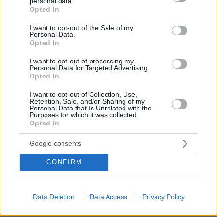
personal data.
grant or deny consent to Google and its third-party tags to
Opted In
Ειδήσεις
Δημοφιλή
Σχολιασμένα
use your data for below specified purposes in below Google
consent section.
I want to opt-out of the Sale of my
Personal Data.
πριν 7 λεπτά
Opted In
Η Άννα Βίσση απόλαυσε μπάντα που έπαιξε Τσιτσάνη σε
δρόμο στο Φισκάρδο, δείτε βίντεο
I want to opt-out of processing my
Personal Data for Targeted Advertising.
πριν 8 λεπτά
Opted In
Από τη Χαλκιδική μέχρι την Κρήτη: 51 βουτιές για το
φετινό καλοκαίρι
I want to opt-out of Collection, Use,
Retention, Sale, and/or Sharing of my
πριν 12 λεπτά
Personal Data that Is Unrelated with the
Purposes for which it was collected.
«Ρήτρα διαφυγής» για την Ενέργεια: Η Ελλάδα πληρώνει
Opted In
€1 δισ. για να θωρακιστεί απέναντι σε μια νέα κρίση
πριν 13 λεπτά
Google consents
Πέντε λόγοι που η Kelly Rutherford έχει την πιο κομψή
καλοκαιρινή γκαρνταρόμπα
CONFIRM
πριν 17 λεπτά
Απαγορεύτηκε ο απόπλους πλοίου με 26 επιβάτες από
το λιμάνι της Κέρκυρας λόγω μηχανικής βλάβης
Data Deletion
Data Access
Privacy Policy
πριν 17 λεπτά