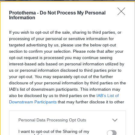
Protothema -
Do Not Process My Personal
Information
If you wish to opt-out of the sale, sharing to third parties, or
processing of your personal or sensitive information for
targeted advertising by us, please use the below opt-out
03.08.2026, 11:06
section to confirm your selection. Please note that after your
Κάτι αλλάζει στον χάρτη της πανεπιστημιακής εκπαίδευσης
opt-out request is processed you may continue seeing
στην Ελλάδα
interest-based ads based on personal information utilized by
us or personal information disclosed to third parties prior to
your opt-out. You may separately opt-out of the further
30.07.2026, 15:25
disclosure of your personal information by third parties on the
Εθνική Τράπεζα: Η κορυφαία επιλογή για τη χρηματοδότηση
IAB’s list of downstream participants. This information may
μεγάλων έργων
also be disclosed by us to third parties on the
IAB’s List of
Downstream Participants
that may further disclose it to other
29.07.2026, 09:39
third parties.
Διασκεδάζουμε υπεύθυνα, επιστρέφουμε με ασφάλεια
Please note that this website/app uses one or more Google
Personal Data Processing Opt Outs
services and may gather and store information including but
ΡΟΗ ΕΙΔΗΣΕΩΝ
not limited to your visit or usage behaviour. You may click to
I want to opt-out of the Sharing of my