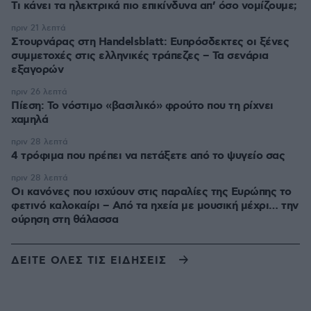
Τι κάνει τα ηλεκτρικά πιο επικίνδυνα απ’ όσο νομίζουμε;
πριν 21 λεπτά
Στουρνάρας στη Handelsblatt: Ευπρόσδεκτες οι ξένες
συμμετοχές στις ελληνικές τράπεζες – Τα σενάρια
εξαγορών
πριν 26 λεπτά
Πίεση: Το νόστιμο «βασιλικό» φρούτο που τη ρίχνει
χαμηλά
πριν 28 λεπτά
4 τρόφιμα που πρέπει να πετάξετε από το ψυγείο σας
πριν 28 λεπτά
Οι κανόνες που ισχύουν στις παραλίες της Ευρώπης το
φετινό καλοκαίρι – Από τα ηχεία με μουσική μέχρι… την
ούρηση στη θάλασσα
ΔΕΙΤΕ ΟΛΕΣ ΤΙΣ ΕΙΔΗΣΕΙΣ