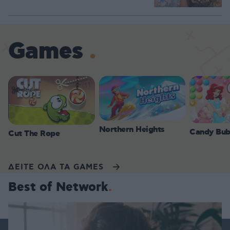
Games
Northern Heights
Candy Bub
Cut The Rope
ΔΕΙΤΕ ΟΛΑ ΤΑ GAMES
Best of Network