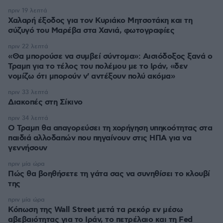
πριν 19 λεπτά
Χαλαρή έξοδος για τον Κυριάκο Μητσοτάκη και τη
σύζυγό του Μαρέβα στα Χανιά, φωτογραφίες
πριν 22 λεπτά
«Θα μπορούσε να συμβεί σύντομα»: Αισιόδοξος ξανά ο
Τραμπ για το τέλος του πολέμου με το Ιράν, «δεν
νομίζω ότι μπορούν ν' αντέξουν πολύ ακόμα»
πριν 33 λεπτά
Διακοπές στη Σίκινο
πριν 34 λεπτά
Ο Τραμπ θα απαγορεύσει τη χορήγηση υπηκοότητας στα
παιδιά αλλοδαπών που πηγαίνουν στις ΗΠΑ για να
γεννήσουν
πριν μία ώρα
Πώς θα βοηθήσετε τη γάτα σας να συνηθίσει το κλουβί
της
πριν μία ώρα
Κόπωση της Wall Street μετά τα ρεκόρ εν μέσω
αβεβαιότητας για το Ιράν, το πετρέλαιο και τη Fed