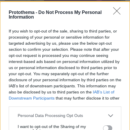
Protothema -
Do Not Process My Personal
Information
If you wish to opt-out of the sale, sharing to third parties, or
processing of your personal or sensitive information for
Ωστόσο, πολλές εταιρείες υπόσχονται ότι
targeted advertising by us, please use the below opt-out
έχουν αντιγράψει αυτή τη βιολογική “συνταγή”
section to confirm your selection. Please note that after your
opt-out request is processed you may continue seeing
του ζωικού βασιλείου,
δημιουργώντας αρώματα
interest-based ads based on personal information utilized by
φερομόνης
που σύμφωνα με τους ίδιους,
us or personal information disclosed to third parties prior to
εμπνέουν σεξουαλική έλξη στους ανθρώπους
your opt-out. You may separately opt-out of the further
που μας μυρίζουν. Τα συστατικά στα αρώματα
disclosure of your personal information by third parties on the
αυτά μπορεί να περιλαμβάνουν την επι-
IAB’s list of downstream participants. This information may
also be disclosed by us to third parties on the
IAB’s List of
ανδροστερόνη, το άλφα-ανδροστάνο, την
Downstream Participants
that may further disclose it to other
ανδροσταδιενόνη και την ανδροστενόνη.
third parties.
Πρόκειται για συνθετικές εκδοχές κάποιων
Please note that this website/app uses one or more Google
Personal Data Processing Opt Outs
συστατικών που προέρχονται από τους
services and may gather and store information including but
ανδρικούς ιδρωτοποιούς αδένες, κάποιων
not limited to your visit or usage behaviour. You may click to
I want to opt-out of the Sharing of my