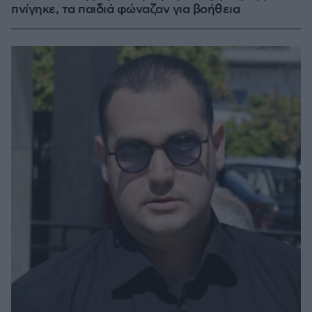
πνίγηκε, τα παιδιά φώναζαν για βοήθεια