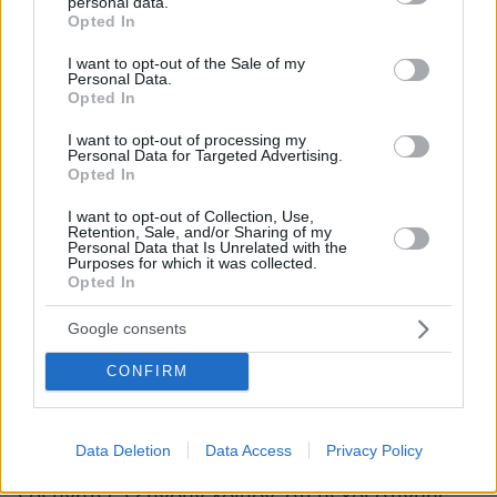
personal data.
οξέων που παράγονται από το κολπικό τοίχωμα
grant or deny consent to Google and its third-party tags to
Opted In
και ορισμένων χημικών ουσιών που υποτίθεται
use your data for below specified purposes in below Google
consent section.
ότι διεγείρουν τα αναπαραγωγικά και
I want to opt-out of the Sale of my
Personal Data.
αναπτυξιακά συστήματα. Τα
αρώματα
Opted In
φερομόνης
μπορεί επίσης να περιέχουν
I want to opt-out of processing my
τεχνητές εκδοχές οσμής από ζώα όπως οι
Personal Data for Targeted Advertising.
Opted In
γάτες civet, οι κάστορες, οι χοίροι και τα
ελάφια.Τα αρώματα αυτά όμως, πέρα από τη
I want to opt-out of Collection, Use,
Retention, Sale, and/or Sharing of my
διασφάλιση ότι είναι ασφαλή για τον άνθρωπο,
Personal Data that Is Unrelated with the
Purposes for which it was collected.
δεν ελέγχονται από το FDA, δηλαδή την
Opted In
Υπηρεσία Τροφίμων και Φαρμάκων των ΗΠΑ,
οπότε οι εταιρείες δεν χρειάζεται να
Google consents
αποκαλύπτουν με ακρίβεια τα συστατικά τους.
CONFIRM
Αυτό μας κάνει να αναρωτιόμαστε αν όντως
αυτά τα αρώματα κάνουν τους ανθρώπους να
Data Deletion
Data Access
Privacy Policy
ελκύονται περισσότερο από εμάς. Πολλοί
ερευνητές εξηγούν λοιπόν, ότι μέχρι στιγμής,