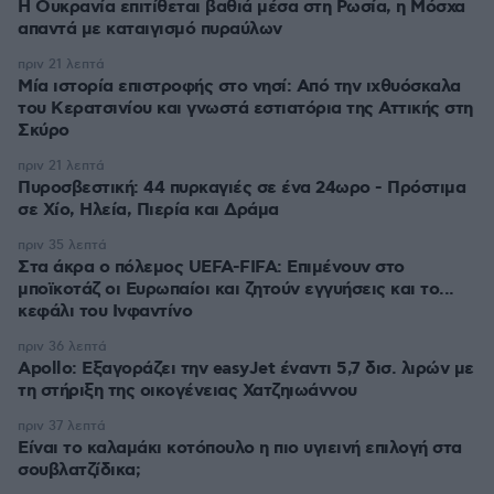
Η Ουκρανία επιτίθεται βαθιά μέσα στη Ρωσία, η Μόσχα
απαντά με καταιγισμό πυραύλων
πριν 21 λεπτά
Μία ιστορία επιστροφής στο νησί: Από την ιχθυόσκαλα
του Κερατσινίου και γνωστά εστιατόρια της Αττικής στη
Σκύρο
πριν 21 λεπτά
Πυροσβεστική: 44 πυρκαγιές σε ένα 24ωρο - Πρόστιμα
σε Χίο, Ηλεία, Πιερία και Δράμα
πριν 35 λεπτά
Στα άκρα ο πόλεμος UEFA-FIFA: Επιμένουν στο
μποϊκοτάζ οι Ευρωπαίοι και ζητούν εγγυήσεις και το...
κεφάλι του Ινφαντίνο
πριν 36 λεπτά
Apollo: Εξαγοράζει την easyJet έναντι 5,7 δισ. λιρών με
τη στήριξη της οικογένειας Χατζηιωάννου
πριν 37 λεπτά
Είναι το καλαμάκι κοτόπουλο η πιο υγιεινή επιλογή στα
σουβλατζίδικα;