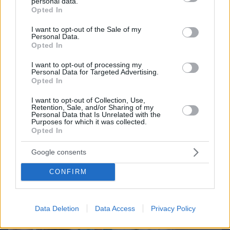
personal data.
grant or deny consent to Google and its third-party tags to
Opted In
use your data for below specified purposes in below Google
consent section.
I want to opt-out of the Sale of my
Northern Heights
Candy Bub
Cut The Rope
Personal Data.
Opted In
I want to opt-out of processing my
ΔΕΙΤΕ ΟΛΑ ΤΑ GAMES
Personal Data for Targeted Advertising.
Opted In
Best of Network
I want to opt-out of Collection, Use,
Retention, Sale, and/or Sharing of my
Personal Data that Is Unrelated with the
Purposes for which it was collected.
Opted In
Google consents
CONFIRM
Data Deletion
Data Access
Privacy Policy