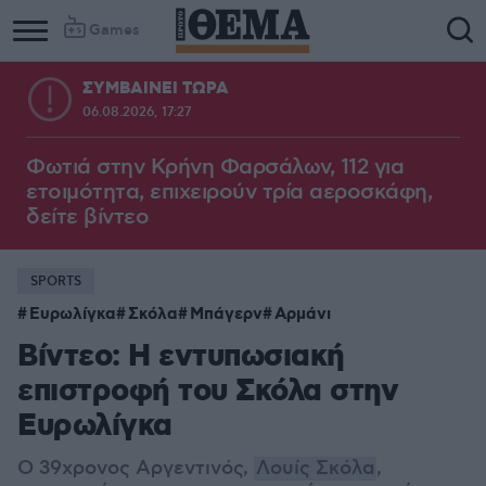
Games
ΣΥΜΒΑΙΝΕΙ ΤΩΡΑ
06.08.2026, 17:27
Φωτιά στην Κρήνη Φαρσάλων, 112 για
ετοιμότητα, επιχειρούν τρία αεροσκάφη,
δείτε βίντεο
SPORTS
Ευρωλίγκα
Σκόλα
Μπάγερν
Αρμάνι
Βίντεο: Η εντυπωσιακή
επιστροφή του Σκόλα στην
Ευρωλίγκα
O 39χρονος Αργεντινός,
Λουίς Σκόλα
,