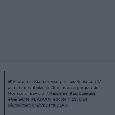
📽 Esordio in Biancorosso per Luis Scola con 17
punti (e 6 rimbalzi) in 28 minuti sul parquet di
#insieme
#EuroLeague
Monaco di Baviera 👏
#GameON
#BAYAXN
#Scola
@LScola4
pic.twitter.com/VpD1M8DL9K