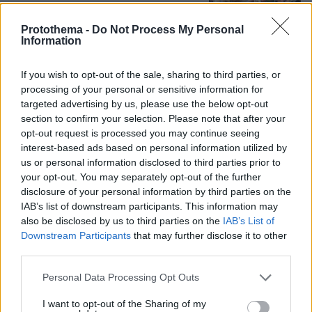
A' Νεκροταφείο, συντετριμμένη η
οικογένειά του
Protothema -
Do Not Process My Personal
Information
19
06.08.2026, 13:10
If you wish to opt-out of the sale, sharing to third parties, or
processing of your personal or sensitive information for
Καρχαρίες τίγρεις, οι «σκουπιδοφάγοι»
targeted advertising by us, please use the below opt-out
του ωκεανού: Τρώνε από αχινούς
section to confirm your selection. Please note that after your
μέχρι γάτες και προφυλακτικά,
opt-out request is processed you may continue seeing
αψηφούν ακόμη και τους τυφώνες
interest-based ads based on personal information utilized by
us or personal information disclosed to third parties prior to
28
06.08.2026, 14:45
your opt-out. You may separately opt-out of the further
disclosure of your personal information by third parties on the
IAB’s list of downstream participants. This information may
also be disclosed by us to third parties on the
IAB’s List of
Games
Downstream Participants
that may further disclose it to other
third parties.
Please note that this website/app uses one or more Google
Personal Data Processing Opt Outs
services and may gather and store information including but
not limited to your visit or usage behaviour. You may click to
I want to opt-out of the Sharing of my