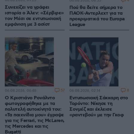
06.08.2026, 09:25
4
06.08.2026, 08:55
Συνεχίζει να γράφει
Πού θα δείτε σήμερα το
ιστορία ο Άλεν: «Σέρβιρε»
ΠΑΟΚ-Αντερλεχτ για τα
τον Μέσι σε εντυπωσιακή
προκριματικά του Europa
εμφάνιση με 3 ασίστ
League
57
8
06.08.2026, 06:48
06.08.2026, 02:14
Ο Κριστιάνο Ρονάλντο
Εντυπωσιακή Σάκκαρη στο
φωτογραφήθηκε με τα
Τορόντο: Νίκησε τη
πολυτελή αυτοκίνητά του:
Σονμέζ και έκλεισε
«Τα παιχνίδια μου» έγραψε
«ραντεβού» με την Γκοφ
για τις Ferrari, τις McLaren,
τις Mercedes και τις
Bugatti