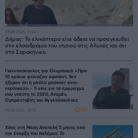
Loaded
:
100.00%
09.08.2026, 21:55
Δήμας: Το ελικόπτερο είχε άδεια να προσγειωθεί
στο ελικοδρόμιο του νησιού στις Αλυκές και όχι
στο Σαρακήνικο
Γιαννακόπουλος για Ολυμπιακό: «Πριν
10 χρόνια φώναζαν οφσάιντ, δεν
ήξεραν ότι η μπάλα μπάσκετ είναι
πορτοκαλί» - Τι είπε για το έμφραγμα
που υπέστη το 2020, Αταμάν,
Ομπράντοβιτς και Αγγελόπουλους
125
09.08.2026, 18:32
Χάος στη Μέση Ανατολή 5 μήνες από
την έναρξη του πολέμου: Το