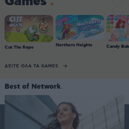
Games
Northern Heights
Candy Bub
Cut The Rope
ΔΕΙΤΕ ΟΛΑ ΤΑ GAMES
Best of Network