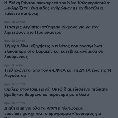
Η Ελένη Ράντου αποχαιρετά τον Νίκο Καλογερόπουλο:
Ξεκληρίζεται ένα είδος ανθρώπων με ανιδιοτέλεια,
ταλέντο και ψυχή
πριν 10 λεπτά
Τέσσερις Αιγύπτιοι χτύπησαν 19χρονο για να τον
ληστέψουν στο Ωραιόκαστρο
πριν 10 λεπτά
Σήμερα δίνει εξηγήσεις ο πιλότος που προσγείωσε
ελικόπτερο στο Σαρακήνικο, κατέβηκε ανάμεσα σε
λουόμενους
πριν 11 λεπτά
Τι πληρώνεται από τον e-ΕΦΚΑ και τη ΔΥΠΑ έως τις 14
Αυγούστου
πριν 12 λεπτά
Θρίλερ στον Ισημερινό: Οκτώ διαμελισμένα πτώματα
βρέθηκαν θαμμένα σε παράνομο μεταλλείο
πριν 14 λεπτά
Διαθέσιμη για όλα τα ΑΦΜ η πλατφόρμα
vouchers.gov.gr για το πρόγραμμα «Τουρισμός για