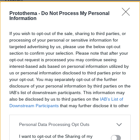
Όλους»
πριν 15 λεπτά
Protothema -
Do Not Process My Personal
Μεγάλη η χασούρα των ιδιοκτητών αυτών των
Information
αυτοκινήτων
If you wish to opt-out of the sale, sharing to third parties, or
πριν 20 λεπτά
Περιοδοντίτιδα: Η νέα θεραπεία που εξοντώνει τα
processing of your personal or sensitive information for
επιβλαβή βακτήρια και προστατεύει τα δόντια
targeted advertising by us, please use the below opt-out
section to confirm your selection. Please note that after your
πριν 24 λεπτά
opt-out request is processed you may continue seeing
Η Δυτική Ευρώπη έζησε το θερμότερο ξεκίνημα
interest-based ads based on personal information utilized by
καλοκαιριού στα χρονικά, φόβοι για νέα ρεκόρ
us or personal information disclosed to third parties prior to
your opt-out. You may separately opt-out of the further
disclosure of your personal information by third parties on the
ΔΕΙΤΕ ΟΛΕΣ ΤΙΣ ΕΙΔΗΣΕΙΣ
IAB’s list of downstream participants. This information may
also be disclosed by us to third parties on the
IAB’s List of
Downstream Participants
that may further disclose it to other
third parties.
ΤΑ ΠΙΟ ΔΗΜΟΦΙΛΗ
Please note that this website/app uses one or more Google
Personal Data Processing Opt Outs
services and may gather and store information including but
not limited to your visit or usage behaviour. You may click to
I want to opt-out of the Sharing of my