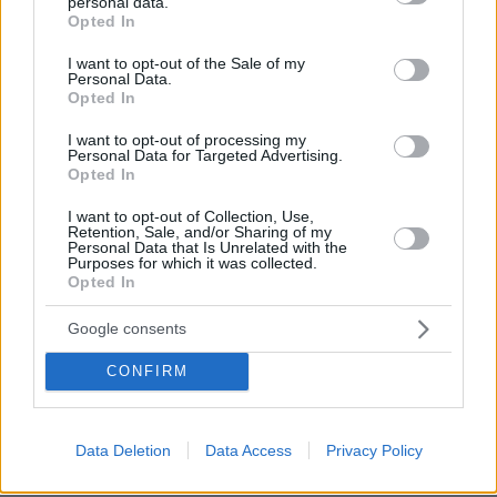
personal data.
grant or deny consent to Google and its third-party tags to
Opted In
use your data for below specified purposes in below Google
consent section.
I want to opt-out of the Sale of my
Personal Data.
Opted In
I want to opt-out of processing my
Personal Data for Targeted Advertising.
Opted In
I want to opt-out of Collection, Use,
Retention, Sale, and/or Sharing of my
Personal Data that Is Unrelated with the
Purposes for which it was collected.
Opted In
Google consents
CONFIRM
09.08.2026, 22:48
Data Deletion
Data Access
Privacy Policy
Τη Υπερμάχω: Η νύχτα του Αυγούστου πριν από
1.400 χρόνια, που γέννησε τον Ακάθιστο Ύμνο