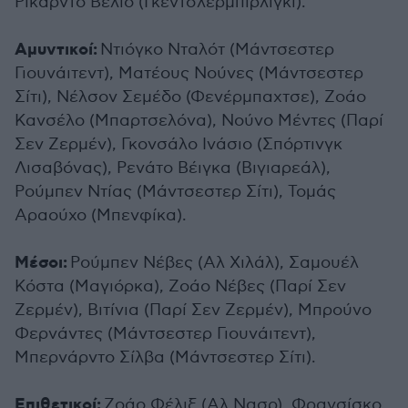
Ρικάρντο Βέλιο (Γκεντσλερμπιρλιγκί).
Αμυντικοί:
Ντιόγκο Νταλότ (Μάντσεστερ
Γιουνάιτεντ), Ματέους Νούνες (Μάντσεστερ
Σίτι), Νέλσον Σεμέδο (Φενέρμπαχτσε), Ζοάο
Κανσέλο (Μπαρτσελόνα), Νούνο Μέντες (Παρί
Σεν Ζερμέν), Γκονσάλο Ινάσιο (Σπόρτινγκ
Λισαβόνας), Ρενάτο Βέιγκα (Βιγιαρεάλ),
Ρούμπεν Ντίας (Μάντσεστερ Σίτι), Τομάς
Αραούχο (Μπενφίκα).
Μέσοι:
Ρούμπεν Νέβες (Αλ Χιλάλ), Σαμουέλ
Κόστα (Μαγιόρκα), Ζοάο Νέβες (Παρί Σεν
Ζερμέν), Βιτίνια (Παρί Σεν Ζερμέν), Μπρούνο
Φερνάντες (Μάντσεστερ Γιουνάιτεντ),
Μπερνάρντο Σίλβα (Μάντσεστερ Σίτι).
Επιθετικοί:
Ζοάο Φέλιξ (Αλ Νασρ), Φρανσίσκο