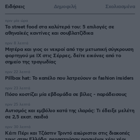
Ειδήσεις
Δημοφιλή
Σχολιασμένα
πριν μία ώρα
Το street food στα καλύτερά του: 5 επιλογές σε
αθηναϊκές καντίνες και σουβλατζίδικα
πριν 8 λεπτά
Μητέρα και γιος οι νεκροί από την μετωπική σύγκρουση
φορτηγού με ΙΧ στις Σέρρες, δείτε εικόνες από το
σημείο της τραγωδίας
πριν 22 λεπτά
Pillbox hat: Το καπέλο που λατρεύουν οι fashion insiders
πριν 23 λεπτά
Πόσο κοστίζει μία εβδομάδα σε βίλες - παράδεισους
πριν 25 λεπτά
Αυτισμός και εμβόλιο κατά της ιλαράς: Τι έδειξε μελέτη
σε 2,5 εκατ. παιδιά
πριν 30 λεπτά
Κέιτι Πέρι και Τζάστιν Τριντό αχώριστοι στις διακοπές
τους στην Ελλάδα, περπατούσαν πιασμένοι χέρι χέρι