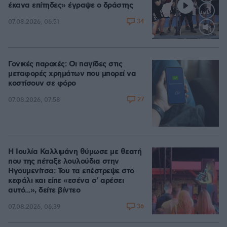
έκανα επίτηδες» έγραψε ο δράστης
34
07.08.2026, 06:51
Loaded
:
100.00%
Γονικές παροχές: Οι παγίδες στις
μεταφορές χρημάτων που μπορεί να
κοστίσουν σε φόρο
27
07.08.2026, 07:58
Η Ιουλία Καλλιμάνη θύμωσε με θεατή
που της πέταξε λουλούδια στην
Ηγουμενίτσα: Του τα επέστρεψε στο
κεφάλι και είπε «εσένα σ' αρέσει
αυτό...», δείτε βίντεο
36
07.08.2026, 06:39