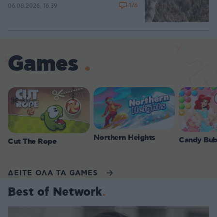
176
06.08.2026, 16:39
Games
Northern Heights
Candy Bub
Cut The Rope
ΔΕΙΤΕ ΟΛΑ ΤΑ GAMES
Best of Network