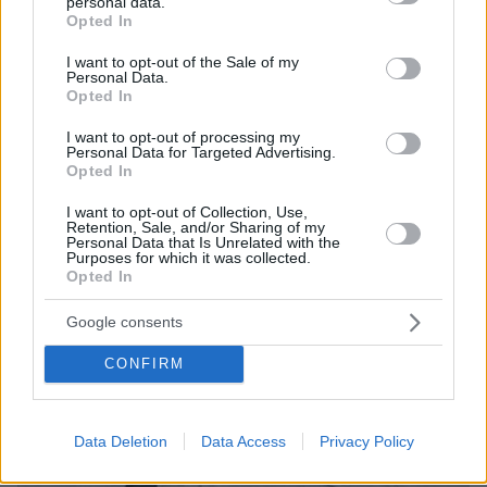
personal data.
ΤΑ ΠΙΟ ΔΗΜΟΦΙΛΗ
grant or deny consent to Google and its third-party tags to
Opted In
use your data for below specified purposes in below Google
consent section.
I want to opt-out of the Sale of my
Personal Data.
Opted In
I want to opt-out of processing my
Personal Data for Targeted Advertising.
Opted In
I want to opt-out of Collection, Use,
Retention, Sale, and/or Sharing of my
Personal Data that Is Unrelated with the
Purposes for which it was collected.
Opted In
Google consents
CONFIRM
Data Deletion
Data Access
Privacy Policy