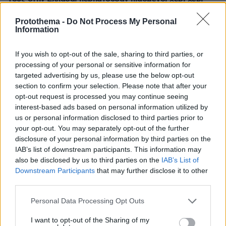
πριν 33 λεπτά
Protothema -
Do Not Process My Personal
7 τρόποι για να καταλάβετε το φύλο μιας γάτας
Information
κοιτώντας το πρόσωπό της
πριν 34 λεπτά
If you wish to opt-out of the sale, sharing to third parties, or
Θεοδωρικάκος: Νέο αναπτυξιακό καθεστώς για την
processing of your personal or sensitive information for
Αμυνα, συμβάλλουμε στην εθνική ασφάλεια της
targeted advertising by us, please use the below opt-out
πατρίδας μας
section to confirm your selection. Please note that after your
opt-out request is processed you may continue seeing
πριν 34 λεπτά
interest-based ads based on personal information utilized by
Συγκρίνουμε τα δύο πιο δημοφιλή ηλεκτρικά - Ποιο
κερδίζει τη μάχη;
us or personal information disclosed to third parties prior to
your opt-out. You may separately opt-out of the further
πριν 36 λεπτά
disclosure of your personal information by third parties on the
Αντόνιο Μπαντέρας: «Η καρδιακή προσβολή ήταν το
IAB’s list of downstream participants. This information may
καλύτερο πράγμα που μου συνέβη»
also be disclosed by us to third parties on the
IAB’s List of
Downstream Participants
that may further disclose it to other
third parties.
ΔΕΙΤΕ ΟΛΕΣ ΤΙΣ ΕΙΔΗΣΕΙΣ
Please note that this website/app uses one or more Google
Personal Data Processing Opt Outs
services and may gather and store information including but
not limited to your visit or usage behaviour. You may click to
I want to opt-out of the Sharing of my