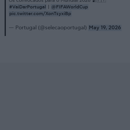
Os convocados para o Mundial 2026 🫂🇵🇹
#VaiDarPortugal
@FIFAWorldCup
|
pic.twitter.com/XonTsyxiBp
— Portugal (@selecaoportugal)
May 19, 2026