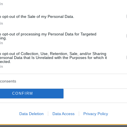
τικοί σχολίασαν το γεγονός ότι η πρώην
In
Εμπαπέ, Παρί Σεν Ζερμέν κατέκτησε το
o opt-out of the Sale of my Personal Data.
Λιγκ μετά την αποχώρηση του Γάλλου
In
για τη Ρεάλ Μαδρίτης.
to opt-out of processing my Personal Data for Targeted
ing.
μβαίνει όταν ο Κιλιάν Εμπαπέ φεύγει από την
In
ερμέν: η ομάδα κατακτά το Champions
o opt-out of Collection, Use, Retention, Sale, and/or Sharing
ersonal Data that Is Unrelated with the Purposes for which it
ραψε ο
Μπαρντελά
στην πλατφόρμα X.
lected.
In
sais ce qui arrive lorsque Kylian Mbappé quitte le
consents
lub gagne la Ligue des Champions ! (Et peut-être
ne deuxième fois.)
https://t.co/IkZOH1aMy3
CONFIRM
 Bardella (@J_Bardella)
May 12, 2026
Data Deletion
Data Access
Privacy Policy