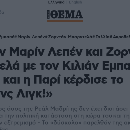
Ελληνικά
English
δα
Εμπαπέ
Μαρίν Λεπέν
Ζορντάν Μπαρντελά
Γαλλία
Ακροδε
ν Μαρίν Λεπέν και Ζορ
λά με τον Κιλιάν Εμπα
και η Παρί κέρδισε το
νς Λιγκ!»
ος άσος της Ρεάλ Μαδρίτης δεν έχει διστάσει
ια την πολιτική κατάσταση στη χώρα του
και τ
ν εξτρεμισμό - Το «δύσκολο» παρελθόν της α
ίας