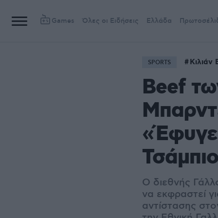
Games
Όλες οι Ειδήσεις
Ελλάδα
Πρωτοσέλι
Κιλιάν 
SPORTS
Beef τω
Μπαρντε
«Έφυγε 
Τσάμπιο
Ο διεθνής Γάλλ
να εκφραστεί γ
αντίστασης στο
την Εθνική Γαλλ