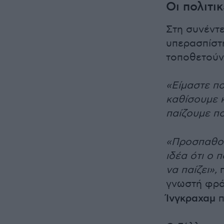
Οι πολιτι
Στη συνέντ
υπερασπίστ
τοποθετούντ
«Είμαστε π
καθίσουμε κ
παίζουμε π
«Προσπαθού
ιδέα ότι ο 
να παίζει»,
π
γνωστή φρά
Ίνγκραχαμ
π