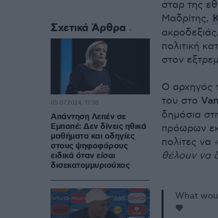
σταρ της ε
Μαδρίτης,
Σχετικά Άρθρα
ακροδεξιάς,
πολιτική κα
στον εξτρεμ
Ο αρχηγός 
του στο
Van
05.07.2024, 17:38
δημόσια στη
Απάντηση Λεπέν σε
Εμπαπέ: Δεν δίνεις ηθικά
πρόωρων εκ
μαθήματα και οδηγίες
πολίτες να
στους ψηφοφόρους
θέλουν να 
ειδικά όταν είσαι
δισεκατομμυριούχος
What woul
🧡