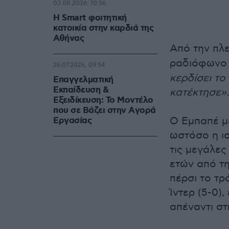
03.08.2026, 10:56
Η Smart φοιτητική
κατοικία στην καρδιά της
Αθήνας
Από την πλ
ραδιόφωνο
26.07.2026, 09:54
κερδίσει το
Επαγγελματική
Εκπαίδευση &
κατέκτησε».
Εξειδίκευση: Το Mοντέλο
που σε Bάζει στην Aγορά
Ο Εμπαπέ μ
Eργασίας
ωστόσο η ι
τις μεγάλε
ετών από τη
πέρσι το τρ
Ίντερ (5-0)
απέναντι σ