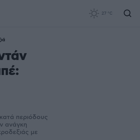
27
°C
ξιά
ντάν
πέ:
 κατά περιόδους
ην ανάγκη
κροδεξιάς με