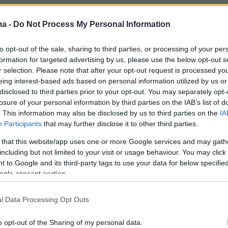
ats with VF on the set of his Sports Issue cover
ma -
Do Not Process My Personal Information
ch the full interview:
https://t.co/hMMkw7m5Fo
ter.com/2hHOG670CA
to opt-out of the sale, sharing to third parties, or processing of your per
formation for targeted advertising by us, please use the below opt-out s
 FAIR (@VanityFair)
May 12, 2026
r selection. Please note that after your opt-out request is processed y
eing interest-based ads based on personal information utilized by us or
disclosed to third parties prior to your opt-out. You may separately opt-
losure of your personal information by third parties on the IAB’s list of
. This information may also be disclosed by us to third parties on the
IA
Participants
that may further disclose it to other third parties.
ς του προκάλεσαν άμεση αντίδραση από τη
 that this website/app uses one or more Google services and may gath
έν
και τον πρόεδρο του ακροδεξιού κόμματος
including but not limited to your visit or usage behaviour. You may click 
υναγερμός»,
Ζορντάν Μπαρντελά
, οι οποίοι
 to Google and its third-party tags to use your data for below specifi
ogle consent section.
α απαντήσουν ειρωνικά μέσω κοινωνικών
 συνεντεύξεων.
l Data Processing Opt Outs
o opt-out of the Sharing of my personal data.