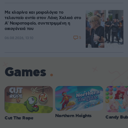
Με κλαρίνα και μοιρολόγια το
τελευταίο αντίο στον Λάκη Χαλκιά στο
A' Νεκροταφείο, συντετριμμένη η
οικογένειά του
5
06.08.2026, 13:10
Games
Northern Heights
Candy Bub
Cut The Rope