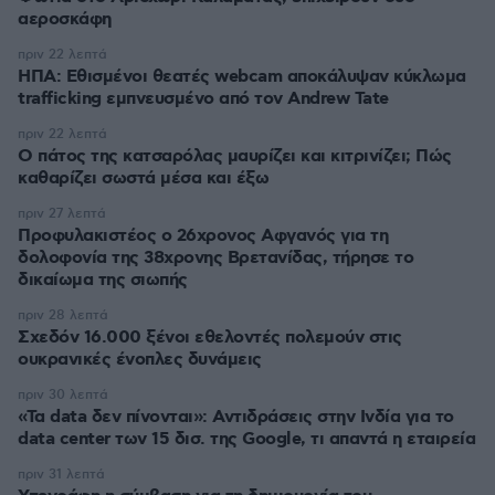
αεροσκάφη
πριν 22 λεπτά
ΗΠΑ: Εθισμένοι θεατές webcam αποκάλυψαν κύκλωμα
trafficking εμπνευσμένο από τον Andrew Tate
πριν 22 λεπτά
Ο πάτος της κατσαρόλας μαυρίζει και κιτρινίζει; Πώς
καθαρίζει σωστά μέσα και έξω
πριν 27 λεπτά
Προφυλακιστέος ο 26χρονος Αφγανός για τη
δολοφονία της 38χρονης Βρετανίδας, τήρησε το
δικαίωμα της σιωπής
πριν 28 λεπτά
Σχεδόν 16.000 ξένοι εθελοντές πολεμούν στις
ουκρανικές ένοπλες δυνάμεις
πριν 30 λεπτά
«Τα data δεν πίνονται»: Αντιδράσεις στην Ινδία για το
data center των 15 δισ. της Google, τι απαντά η εταιρεία
πριν 31 λεπτά