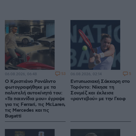
53
5
06.08.2026, 06:48
06.08.2026, 02:14
Ο Κριστιάνο Ρονάλντο
Εντυπωσιακή Σάκκαρη στο
φωτογραφήθηκε με τα
Τορόντο: Νίκησε τη
πολυτελή αυτοκίνητά του:
Σονμέζ και έκλεισε
«Τα παιχνίδια μου» έγραψε
«ραντεβού» με την Γκοφ
για τις Ferrari, τις McLaren,
τις Mercedes και τις
Bugatti