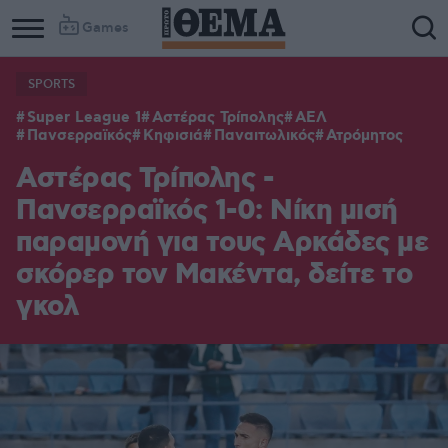
Games
SPORTS
Super League 1
Αστέρας Τρίπολης
ΑΕΛ
Πανσερραϊκός
Κηφισιά
Παναιτωλικός
Ατρόμητος
Αστέρας Τρίπολης -
Πανσερραϊκός 1-0: Νίκη μισή
παραμονή για τους Αρκάδες με
σκόρερ τον Μακέντα, δείτε το
γκολ