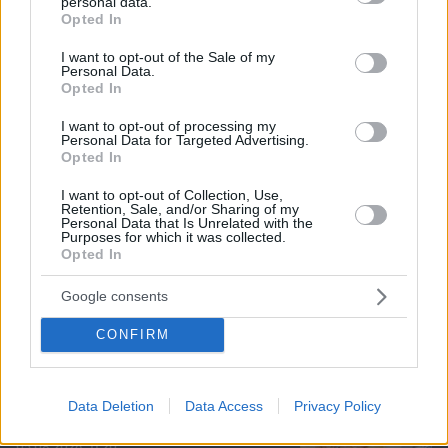
personal data.
grant or deny consent to Google and its third-party tags to
Opted In
use your data for below specified purposes in below Google
consent section.
I want to opt-out of the Sale of my
Personal Data.
Opted In
I want to opt-out of processing my
Personal Data for Targeted Advertising.
Opted In
I want to opt-out of Collection, Use,
Retention, Sale, and/or Sharing of my
Personal Data that Is Unrelated with the
Purposes for which it was collected.
Opted In
06.08.2026, 10:56
Αφροδίτη στον Ζυγό από σήμερα: Τα τυχερά
Google consents
ζώδια
CONFIRM
Σέριφος: 9 προτάσεις για νόστιμο
φαγητό στο όμορφο νησί των Δυτικών
Data Deletion
Data Access
Privacy Policy
Κυκλάδων
05.08.2026, 11:20