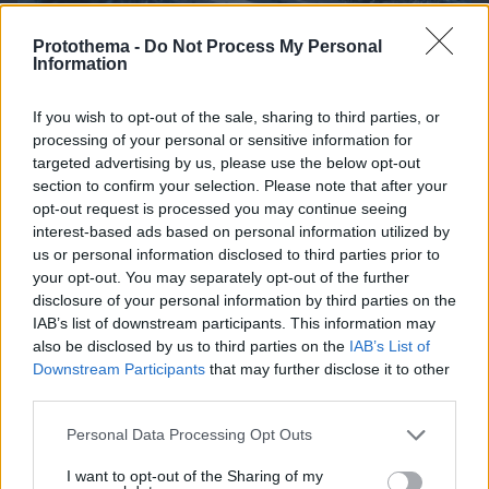
Protothema -
Do Not Process My Personal
Information
If you wish to opt-out of the sale, sharing to third parties, or
processing of your personal or sensitive information for
targeted advertising by us, please use the below opt-out
section to confirm your selection. Please note that after your
06.08.2026, 10:07
opt-out request is processed you may continue seeing
Αγαθονήσι: Δωρεάν αντικατάσταση των παλιών
interest-based ads based on personal information utilized by
αυτοκινήτων με ηλεκτρικά
us or personal information disclosed to third parties prior to
your opt-out. You may separately opt-out of the further
disclosure of your personal information by third parties on the
IAB’s list of downstream participants. This information may
also be disclosed by us to third parties on the
IAB’s List of
Downstream Participants
that may further disclose it to other
third parties.
Please note that this website/app uses one or more Google
Personal Data Processing Opt Outs
services and may gather and store information including but
not limited to your visit or usage behaviour. You may click to
I want to opt-out of the Sharing of my