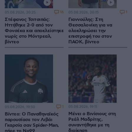
16
1
05.08.2026, 20:25
05.08.2026, 20:15
Στέφανος Τσιτσιπάς:
Γιαννούλης: Στη
Ηττήθηκε 2-0 από τον
Θεσσαλονίκη για να
Φονσέκα και αποκλείστηκε
ολοκληρώσει την
νωρίς στο Μόντρεαλ,
επιστροφή του στον
βίντεο
ΠΑΟΚ, βίντεο
1
05.08.2026, 19:11
05.08.2026, 19:50
Μένει ο Βινίσιους στη
Βίντεο: Ο Παναθηναϊκός
Ρεάλ Μαδρίτης,
παρουσίασε τον Λιβάι
συναντήθηκε με τη
Γκαρσία σαν Spider-Man,
διοίκηση
πήρε το Νο99