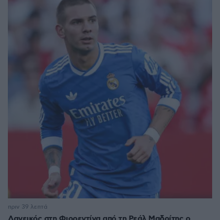
πριν 39 λεπτά
Δανεικός στη Φιορεντίνα από τη Ρεάλ Μαδρίτης ο