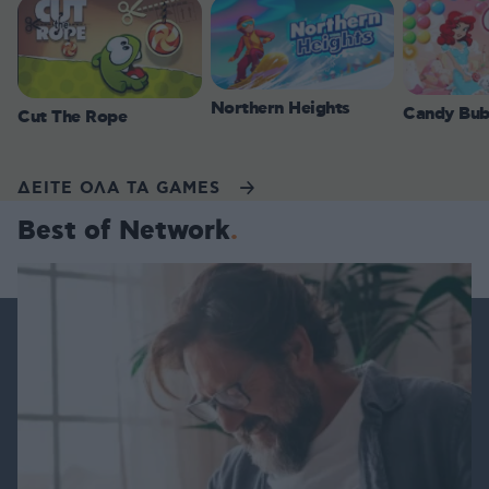
Northern Heights
Candy Bub
Cut The Rope
ΔΕΙΤΕ ΟΛΑ ΤΑ GAMES
Best of Network