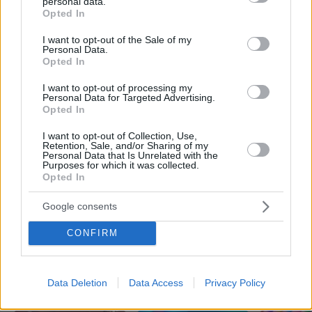
personal data.
grant or deny consent to Google and its third-party tags to
Πέθανε το άσπρο κουτάβι που
Opted In
use your data for below specified purposes in below Google
συμβίωνε με αγέλη λύκων στην
Κεντρική Μακεδονία: Καλό ταξίδι
consent section.
I want to opt-out of the Sale of my
μικρέ, δείτε βίντεο
Personal Data.
Opted In
251
06.08.2026, 16:39
I want to opt-out of processing my
Personal Data for Targeted Advertising.
Opted In
Το ευχαριστώ του πατέρα του
I want to opt-out of Collection, Use,
13χρονου που δαγκώθηκε από φίδι
Retention, Sale, and/or Sharing of my
στα Χανιά: «Μας δώσατε αίσθημα
Personal Data that Is Unrelated with the
Purposes for which it was collected.
ασφάλειας»
Opted In
2
07.08.2026, 10:26
Google consents
CONFIRM
Games
Data Deletion
Data Access
Privacy Policy