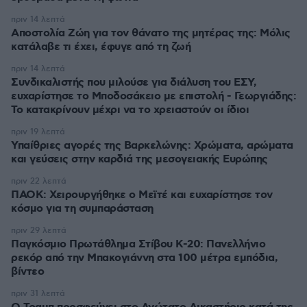
πριν 14 λεπτά
Αποστολία Ζώη για τον θάνατο της μητέρας της: Μόλις
κατάλαβε τι έχει, έφυγε από τη ζωή
πριν 14 λεπτά
Συνδικαλιστής που μιλούσε για διάλυση του ΕΣΥ,
ευχαρίστησε το Μποδοσάκειο με επιστολή - Γεωργιάδης:
Το κατακρίνουν μέχρι να το χρειαστούν οι ίδιοι
πριν 19 λεπτά
Υπαίθριες αγορές της Βαρκελώνης: Xρώματα, αρώματα
και γεύσεις στην καρδιά της μεσογειακής Ευρώπης
πριν 22 λεπτά
ΠΑΟΚ: Χειρουργήθηκε ο Μεϊτέ και ευχαρίστησε τον
κόσμο για τη συμπαράσταση
πριν 29 λεπτά
Παγκόσμιο Πρωτάθλημα Στίβου Κ-20: Πανελλήνιο
ρεκόρ από την Μπακογιάννη στα 100 μέτρα εμπόδια,
βίντεο
πριν 31 λεπτά