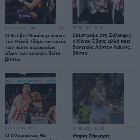
6
07.08.2026, 19:10
07.08.2026, 19:40
Επέστρεψε στη Ζάλγκιρις
Ο Ντέβιν Μπούκερ άφησε
ο Κίναν Έβανς αλλά πάει
τον Μάικλ Τζόρνταν εκτός
δανεικός Λόντον Λάιονς,
των πέντε κορυφαίων
βίντεο
όλων των εποχών, δείτε
βίντεο
07.08.2026, 18:37
2
07.08.2026, 18:34
Ο Ολυμπιακός θα
Μαρία Σάκκαρη: