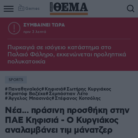
Games
ΣΥΜΒΑΙΝΕΙ ΤΩΡΑ
πριν 3 λεπτά
Πυρκαγιά σε ισόγειο κατάστημα στο
Παλαιό Φάληρο, εκκενώνεται προληπτικά
πολυκατοικία
SPORTS
Παναθηναϊκός
Κηφισιά
Σωτήρης Κυργιάκος
Κριστόφ Βαζέχα
Σεμπάστιαν Λέτο
Άγγελος Μπασινάς
Στέφανος Κοτσόλης
Νέα... πράσινη προσθήκη στην
ΠΑΕ Κηφισιά - Ο Κυργιάκος
αναλαμβάνει τιμ μάνατζερ