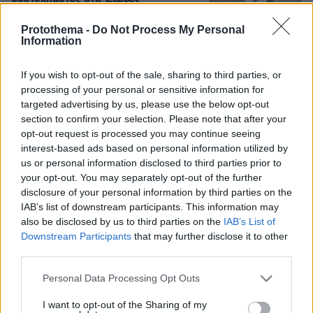
93
07.08.2026, 18:54
Protothema -
Do Not Process My Personal
Information
Loaded
:
100.00%
If you wish to opt-out of the sale, sharing to third parties, or
Φραντσέσκα Τόκα: Η Ιταλίδα «νύφη»
processing of your personal or sensitive information for
της Eurovision ποζάρει με μπικίνι και...
targeted advertising by us, please use the below opt-out
ολόγυμνη στην μπανιέρα της, δείτε
section to confirm your selection. Please note that after your
φωτογραφίες
opt-out request is processed you may continue seeing
8
07.08.2026, 20:57
interest-based ads based on personal information utilized by
us or personal information disclosed to third parties prior to
your opt-out. You may separately opt-out of the further
disclosure of your personal information by third parties on the
«Άξιζε να θέσουμε σε κίνδυνο μια
IAB’s list of downstream participants. This information may
οικογένεια λύκων, για να σώσουμε
also be disclosed by us to third parties on the
IAB’s List of
έναν σκύλο; Όχι» λέει ο ερευνητής
Downstream Participants
that may further disclose it to other
μετά τις επικρίσεις για τον θάνατο του
third parties.
λευκού κουταβιού
Please note that this website/app uses one or more Google
83
07.08.2026, 18:54
Personal Data Processing Opt Outs
services and may gather and store information including but
not limited to your visit or usage behaviour. You may click to
I want to opt-out of the Sharing of my