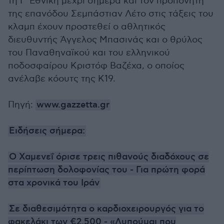
τη Γ' Εθνική μέχρι σήμερα και τον προπονητή
της επανόδου Σεμπάστιαν Λέτο στις τάξεις του
κλαμπ έχουν προστεθεί ο αθλητικός
διευθυντής Άγγελος Μπασινάς και ο θρύλος
του Παναθηναϊκού και του ελληνικού
ποδοσφαίρου Κριστόφ Βαζέχα, ο οποίος
ανέλαβε κόουτς της Κ19.
Πηγή:
www.gazzetta.gr
Ειδήσεις σήμερα:
Ο Χαμενεΐ όρισε τρεις πιθανούς διαδόχους σε
περίπτωση δολοφονίας του - Για πρώτη φορά
στα χρονικά του Ιράν
Σε διαθεσιμότητα ο καρδιοχειρουργός για το
φακελάκι των €2.500 - «Λυπούμαι που