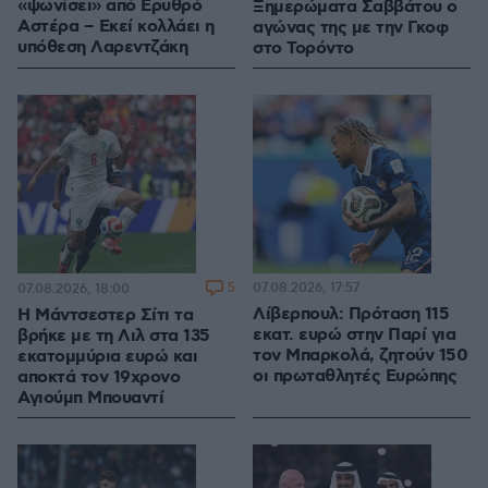
«ψωνίσει» από Ερυθρό
Ξημερώματα Σαββάτου ο
Αστέρα – Εκεί κολλάει η
αγώνας της με την Γκοφ
υπόθεση Λαρεντζάκη
στο Τορόντο
5
07.08.2026, 17:57
07.08.2026, 18:00
Λίβερπουλ: Πρόταση 115
Η Μάντσεστερ Σίτι τα
εκατ. ευρώ στην Παρί για
βρήκε με τη Λιλ στα 135
τον Μπαρκολά, ζητούν 150
εκατομμύρια ευρώ και
οι πρωταθλητές Ευρώπης
αποκτά τον 19χρονο
Αγιούμπ Μπουαντί