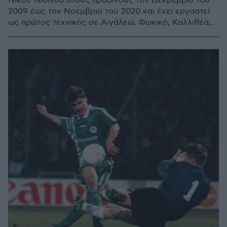
Νίκου Νιόπλια στους πράσινους τον Δεκμέβριο του
2009 έως τον Νοέμβριο του 2020 και έχει εργαστεί
ως πρώτος τεχνικός σε Αιγάλεω, Φωκικό, Καλλιθέα,
Φωστήρα, Ρουχ Χορζόφ, Σπάρτη και Ασπρόπυργο