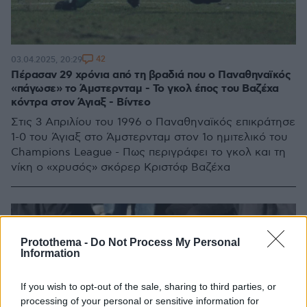
42
03.04.2025, 20:29
Πέρασαν 29 χρόνια από τη βραδιά που ο Παναθηναϊκός
«πάγωσε» το Άμστερνταμ - Το γκολ έπος του Βαζέχα
κόντρα στον Άγιαξ - Βίντεο
Στις 3 Απριλίου του 1996 ο Παναθηναϊκός επικράτησε
1-0 του Άγιαξ στο Άμστερνταμ στον 1ο ημιτελικό του
Champions League - Πως περιγράφει το γκολ και τη
νίκη ο «χρυσός» σκόρερ Κριστόφ Βαζέχα
Protothema -
Do Not Process My Personal
Information
If you wish to opt-out of the sale, sharing to third parties, or
processing of your personal or sensitive information for