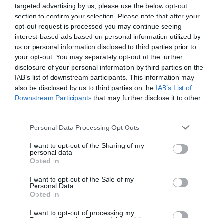
targeted advertising by us, please use the below opt-out
section to confirm your selection. Please note that after your
opt-out request is processed you may continue seeing
interest-based ads based on personal information utilized by
us or personal information disclosed to third parties prior to
your opt-out. You may separately opt-out of the further
disclosure of your personal information by third parties on the
IAB’s list of downstream participants. This information may
also be disclosed by us to third parties on the
IAB’s List of
Downstream Participants
that may further disclose it to other
third parties.
Please note that this website/app uses one or more Google
Personal Data Processing Opt Outs
services and may gather and store information including but
2
19.01.2025, 17:46
not limited to your visit or usage behaviour. You may click to
I want to opt-out of the Sharing of my
«Πράσινη» εξέδρα στο Ζηρίνειο - Λυμπερόπουλος,
personal data.
grant or deny consent to Google and its third-party tags to
Βαζέχα και Μπασίνας είδαν μαζί το Κηφισιά - Καλαμάτα
Opted In
use your data for below specified purposes in below Google
- Φωτογραφία
consent section.
I want to opt-out of the Sale of my
Οι δόξες του Παναθηναϊκού είδαν μαζί το παιχνίδι
Personal Data.
της Super League 2
Opted In
I want to opt-out of processing my