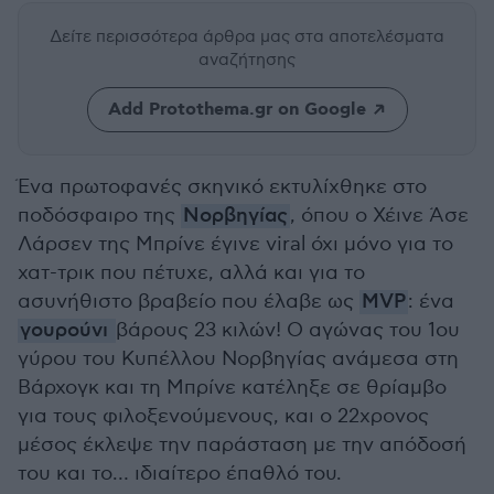
Δείτε περισσότερα άρθρα μας
στα αποτελέσματα
αναζήτησης
Add Protothema.gr on Google
Ένα πρωτοφανές σκηνικό εκτυλίχθηκε στο
ποδόσφαιρο της
Νορβηγίας
, όπου ο Χέινε Άσε
Λάρσεν της Μπρίνε έγινε viral όχι μόνο για το
χατ-τρικ που πέτυχε, αλλά και για το
ασυνήθιστο βραβείο που έλαβε ως
MVP
: ένα
γουρούνι
βάρους 23 κιλών! Ο αγώνας του 1ου
γύρου του Κυπέλλου Νορβηγίας ανάμεσα στη
Βάρχογκ και τη Μπρίνε κατέληξε σε θρίαμβο
για τους φιλοξενούμενους, και ο 22χρονος
μέσος έκλεψε την παράσταση με την απόδοσή
του και το… ιδιαίτερο έπαθλό του.