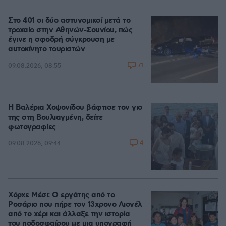
Στο 401 οι δύο αστυνομικοί μετά το
τροχαίο στην Αθηνών-Σουνίου, πώς
έγινε η σφοδρή σύγκρουση με
αυτοκίνητο τουριστών
71
09.08.2026, 08:55
Η Βαλέρια Χοψονίδου βάφτισε τον γιο
της στη Βουλιαγμένη, δείτε
φωτογραφίες
4
09.08.2026, 09:44
Χόρχε Μέσι: Ο εργάτης από το
Ροσάριο που πήρε τον 13χρονο Λιονέλ
από το χέρι και άλλαξε την ιστορία
του ποδοσφαίρου με μια υπογραφή