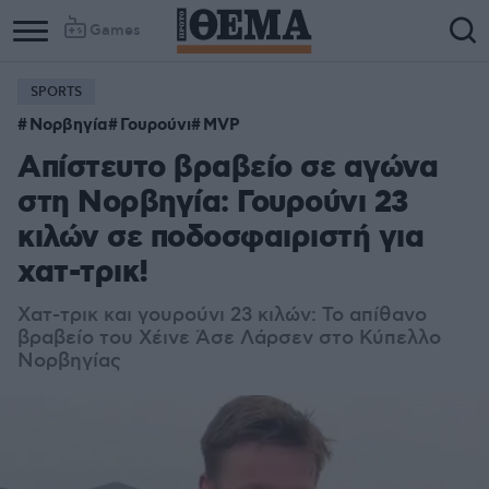
Games
SPORTS
Column
Column
Νορβηγία
Γουρούνι
MVP
1
2
Απίστευτο βραβείο σε αγώνα
στη Νορβηγία: Γουρούνι 23
κιλών σε ποδοσφαιριστή για
χατ-τρικ!
Χατ-τρικ και γουρούνι 23 κιλών: Το απίθανο
βραβείο του Χέινε Άσε Λάρσεν στο Κύπελλο
Νορβηγίας