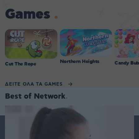
Games
Northern Heights
Candy Bub
Cut The Rope
ΔΕΙΤΕ ΟΛΑ ΤΑ GAMES
Best of Network