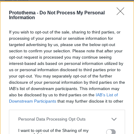
πριν 14 λεπτά
Οι συνδυασμοί συστατικών που κάνουν θαύματα στην
περιποίηση της επιδερμίδας
Protothema -
Do Not Process My Personal
Information
πριν 15 λεπτά
Θρίλερ στο αεροδρόμιο του Σίδνεϊ: Airbus και Boeing
If you wish to opt-out of the sale, sharing to third parties, or
έφτασαν μια «ανάσα» από τη σύγκρουση
processing of your personal or sensitive information for
πριν 19 λεπτά
targeted advertising by us, please use the below opt-out
Άλογα χορεύουν πάνω σε σπασμένα μπουκάλια στη
section to confirm your selection. Please note that after your
Λέσβο - A Promise to Animals: «Όταν η κριτική σε ένα
opt-out request is processed you may continue seeing
έθιμο θεωρείται επίθεση σε έναν τόπο»
interest-based ads based on personal information utilized by
us or personal information disclosed to third parties prior to
πριν 21 λεπτά
your opt-out. You may separately opt-out of the further
Η βόλτα της Αλεξάνδρας Νίκα με τα παιδιά της με
disclosure of your personal information by third parties on the
σκάφος, δείτε φωτογραφίες
IAB’s list of downstream participants. This information may
πριν 23 λεπτά
also be disclosed by us to third parties on the
IAB’s List of
Μεγάλη έξοδος πριν τον Δεκαπενταύγουστο: 113.782
Downstream Participants
that may further disclose it to other
επιβάτες έφυγαν από τα λιμάνια της Αττικής μέσα σε
third parties.
δύο ημέρες
Please note that this website/app uses one or more Google
Personal Data Processing Opt Outs
πριν 25 λεπτά
services and may gather and store information including but
Οστεοπόρωση: Πώς θα «χτίσουμε» γερά οστά – 5
not limited to your visit or usage behaviour. You may click to
I want to opt-out of the Sharing of my
τρόποι