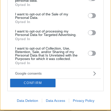
personal data.
grant or deny consent to Google and its third-party tags to
Opted In
πριν 26 λεπτά
use your data for below specified purposes in below Google
Πώς να κάνετε «summer cleaning» στις φιλίες σας
consent section.
I want to opt-out of the Sale of my
Personal Data.
πριν 29 λεπτά
Opted In
Ένα παλιό βίντεο με τις χορευτικές ικανότητες του Tom
Holland έχει εντυπωσιάσει το διαδίκτυο
I want to opt-out of processing my
Personal Data for Targeted Advertising.
πριν 33 λεπτά
Opted In
Στον εισαγγελέα ο ιδιοκτήτης του beach bar για τον
θάνατο του 4χρονου στην Πάρο - Τι ερευνούν οι Αρχές
I want to opt-out of Collection, Use,
Retention, Sale, and/or Sharing of my
Personal Data that Is Unrelated with the
πριν 39 λεπτά
Purposes for which it was collected.
Ελικόπτερο «πάρκαρε» στο Σαρακήνικο για να κάνουν
Opted In
μπάνιο οι επιβάτες του, δείτε βίντεο
Google consents
ΔΕΙΤΕ ΟΛΕΣ ΤΙΣ ΕΙΔΗΣΕΙΣ
CONFIRM
Data Deletion
Data Access
Privacy Policy
ΤΑ ΠΙΟ ΔΗΜΟΦΙΛΗ