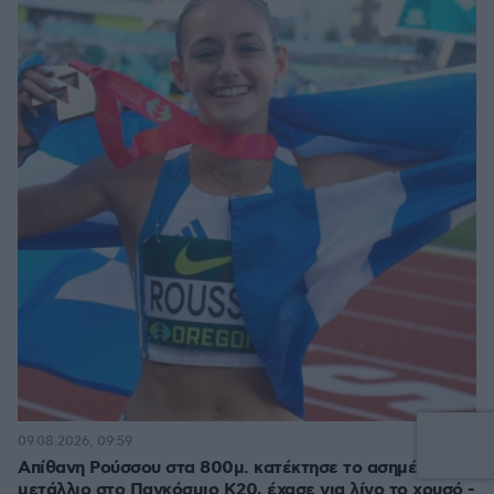
5
09.08.2026, 09:59
Απίθανη Ρούσσου στα 800μ. κατέκτησε το ασημένιο
μετάλλιο στο Παγκόσμιο Κ20, έχασε για λίγο το χρυσό -