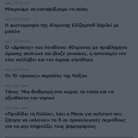
πριν 25 λεπτά
Μπορούμε να καταψύξουμε τα σύκα;
πριν 27 λεπτά
Η φωτογραφία της 61χρονης Ελίζαμπεθ Χάρλεϊ με
μπικίνι
πριν 33 λεπτά
Ο «Δράκος» του Λονδίνου: 40χρονος με προβλήματα
όρασης σκότωνε και βίαζε γυναίκες, η αστυνομία τον
είχε συλλάβει και τον άφησε ελεύθερο
πριν 37 λεπτά
Οι 10 «ήσυχες» παραλίες της Νάξου
πριν μία ώρα
Τήνος: Μια διαδρομή στα χωριά, τα τοπία και τα
αξιοθέατα του νησιού
πριν μία ώρα
«Προδίδει τη Γαλλία», λέει ο Μασκ για πολιτικό που
ζήτησε να «κλείνει» το X σε προεκλογικές περιόδους
για να μην επηρεάζει τους ψηφοφόρους