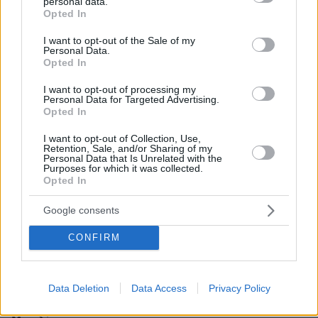
personal data.
grant or deny consent to Google and its third-party tags to
ΑΠΑΝΤΗΣΗ
Opted In
use your data for below specified purposes in below Google
consent section.
I want to opt-out of the Sale of my
Personal Data.
Ομολογούν
Opted In
25.03.2025, 20:08
Αυτό που έμμεσα ομολογούν είναι ότι κανείς δεν
I want to opt-out of processing my
Personal Data for Targeted Advertising.
εξέτασε τον αλγερινό μποξέρ αν είναι γυναίκα αλλά
Opted In
βασίζονται σε πιστοποιητικά γέννησης...
ΑΠΑΝΤΗΣΗ
I want to opt-out of Collection, Use,
Retention, Sale, and/or Sharing of my
Personal Data that Is Unrelated with the
Purposes for which it was collected.
Opted In
133
Google consents
25.03.2025, 19:48
CONFIRM
Και τώρα ο Μπάμπης ο Μουστάκιας πως θα παίρνει
μετάλλια?
ΑΠΑΝΤΗΣΗ
Data Deletion
Data Access
Privacy Policy