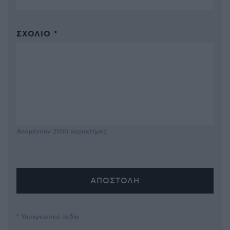
ΣΧΌΛΙΟ *
Απομένουν
2500
χαρακτήρες
* Υποχρεωτικά πεδία