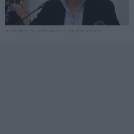
Ο πρόεδρος της World Athletics, Σεμπάστιαν Κόου