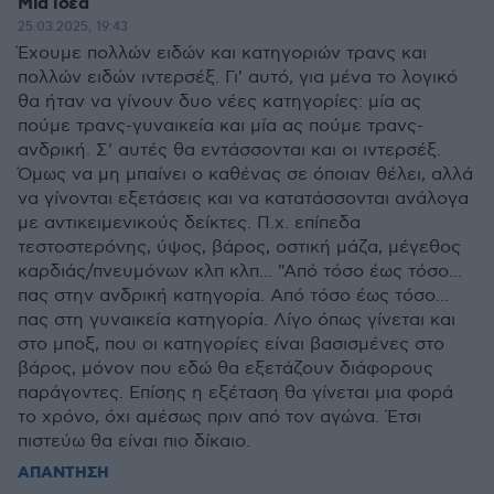
Μια ιδέα
25.03.2025, 19:43
Έχουμε πολλών ειδών και κατηγοριών τρανς και
πολλών ειδών ιντερσέξ. Γι' αυτό, για μένα το λογικό
θα ήταν να γίνουν δυο νέες κατηγορίες: μία ας
πούμε τρανς-γυναικεία και μία ας πούμε τρανς-
ανδρική. Σ' αυτές θα εντάσσονται και οι ιντερσέξ.
Όμως να μη μπαίνει ο καθένας σε όποιαν θέλει, αλλά
να γίνονται εξετάσεις και να κατατάσσονται ανάλογα
με αντικειμενικούς δείκτες. Π.χ. επίπεδα
τεστοστερόνης, ύψος, βάρος, οστική μάζα, μέγεθος
καρδιάς/πνευμόνων κλπ κλπ... "Από τόσο έως τόσο...
πας στην ανδρική κατηγορία. Από τόσο έως τόσο...
πας στη γυναικεία κατηγορία. Λίγο όπως γίνεται και
στο μποξ, που οι κατηγορίες είναι βασισμένες στο
βάρος, μόνον που εδώ θα εξετάζουν διάφορους
παράγοντες. Επίσης η εξέταση θα γίνεται μια φορά
το χρόνο, όχι αμέσως πριν από τον αγώνα. Έτσι
πιστεύω θα είναι πιο δίκαιο.
ΑΠΑΝΤΗΣΗ