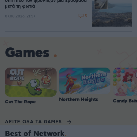
σπίτι που τον φρόντιζαν μία εβδομάδα
μετά τη φωτιά
5
07.08.2026, 21:57
Games
Northern Heights
Candy Bub
Cut The Rope
ΔΕΙΤΕ ΟΛΑ ΤΑ GAMES
Best of Network