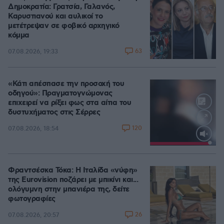
Δημοκρατία: Γρατσία, Γαλανός,
Καρυστιανού και αυλικοί το
μετέτρεψαν σε φοβικό αρχηγικό
κόμμα
63
07.08.2026, 19:33
«Κάτι απέσπασε την προσοχή του
οδηγού»: Πραγματογνώμονας
επιχειρεί να ρίξει φως στα αίτια του
δυστυχήματος στις Σέρρες
120
07.08.2026, 18:54
Loaded
:
100.00%
Φραντσέσκα Τόκα: Η Ιταλίδα «νύφη»
της Eurovision ποζάρει με μπικίνι και...
ολόγυμνη στην μπανιέρα της, δείτε
φωτογραφίες
26
07.08.2026, 20:57