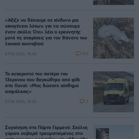
«Άξιζε να θέσουμε σε κίνδυνο μια
οικογένεια λύκων, για να σώσουμε
έναν σκύλο; Όχι» λέει ο ερευνητής
μετά τις επικρίσεις για τον θάνατο του
λευκού κουταβιού
105
07.08.2026, 18:54
Το ευχαριστώ του πατέρα του
13χρονου που δαγκώθηκε από φίδι
στα Χανιά: «Μας δώσατε αίσθημα
ασφάλειας»
3
07.08.2026, 10:26
Συγκίνηση στο Πόρτο Γερμενό: Σκύλος
γύρισε σοβαρά τραυματισμένος στο