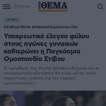
Games
SPORTS
Column
Column
Στίβος
World Athletics
Σεμπάστιαν Κόε
1
2
Υποχρεωτικό έλεγχο φύλου
στους αγώνες γυναικών
καθιερώνει η Παγκόσμια
Ομοσπονδία Στίβου
Ο πρόεδρος της World Athletics δήλωσε ότι οι
υποχρεωτικές εξετάσεις θα είναι «ένας πολύ
σημαντικός τρόπος για την παροχή
εμπιστοσύνης»