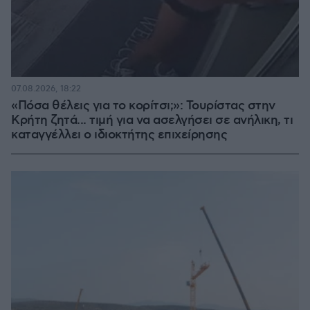
07.08.2026, 18:22
«Πόσα θέλεις για το κορίτσι;»: Τουρίστας στην
Κρήτη ζητά... τιμή για να ασελγήσει σε ανήλικη, τι
καταγγέλλει ο ιδιοκτήτης επιχείρησης