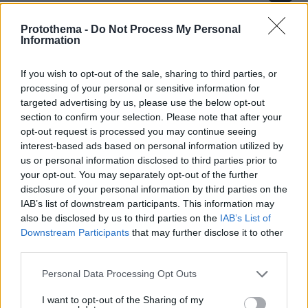
aaa
26.03.2025, 03:58
Protothema -
Do Not Process My Personal
Information
"Μετατροπή" σε άλλο φύλλο δεν γίνεται, τελειώνετε
με τις εγκληματικές ιδελογίες που καταστρέφουν
ανθρώπους!!
If you wish to opt-out of the sale, sharing to third parties, or
processing of your personal or sensitive information for
ΑΠΑΝΤΗΣΗ
targeted advertising by us, please use the below opt-out
section to confirm your selection. Please note that after your
Νίκος Νικολαου
opt-out request is processed you may continue seeing
interest-based ads based on personal information utilized by
25.03.2025, 22:43
us or personal information disclosed to third parties prior to
Επιτέλους ...
your opt-out. You may separately opt-out of the further
ΑΠΑΝΤΗΣΗ
disclosure of your personal information by third parties on the
IAB’s list of downstream participants. This information may
also be disclosed by us to third parties on the
IAB’s List of
Καλά
Downstream Participants
that may further disclose it to other
25.03.2025, 22:04
third parties.
Πόσο δύσκολο είναι να φτιάξουν μια κατηγορία
τρανς αθλητών και να τελειώνουμε με αυτήν την
Please note that this website/app uses one or more Google
Personal Data Processing Opt Outs
ιστορία; Δεν θα την παρακολουθεί κανείς βέβαια
services and may gather and store information including but
εκτός από τον Βαλλιανάτο αλλά τι να κάνουμε......
not limited to your visit or usage behaviour. You may click to
I want to opt-out of the Sharing of my