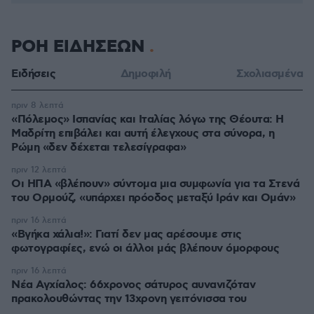
ΡΟΗ ΕΙΔΗΣΕΩΝ
Ειδήσεις
Δημοφιλή
Σχολιασμένα
πριν 8 λεπτά
«Πόλεμος» Ισπανίας και Ιταλίας λόγω της Θέουτα: Η
Μαδρίτη επιβάλει και αυτή έλεγχους στα σύνορα, η
Ρώμη «δεν δέχεται τελεσίγραφα»
πριν 12 λεπτά
Οι ΗΠΑ «βλέπουν» σύντομα μια συμφωνία για τα Στενά
του Ορμούζ, «υπάρχει πρόοδος μεταξύ Ιράν και Ομάν»
πριν 16 λεπτά
«Βγήκα χάλια!»: Γιατί δεν μας αρέσουμε στις
φωτογραφίες, ενώ οι άλλοι μάς βλέπουν όμορφους
πριν 16 λεπτά
Νέα Αγχίαλος: 66χρονος σάτυρος αυνανιζόταν
πρακολουθώντας την 13χρονη γειτόνισσα του