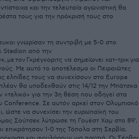
αντίστοιχα και την τελευταία αγωνιστική θα
ρέστα τους για την πρόκρισή τους στο
.
υκοι γνωρίσαν τη συντριβή με 5-0 στο
 Stadion από την
, με τον Γκρέγκοριτς να σημείωνει χατ-τρικ για
νούς. Με αυτό το αποτέλεσμα οι Πειραιώτες
ς ελπίδες τους να συνεχίσουν στο Europa
 πλέον θα υποδεχθούν στις 14/12 την Μπάτσκα
 «τελικό» για την 3η θέση που οδηγεί στα
ου Conference. Σε αυτόν αρκεί στον Ολυμπιακό
ι, ώστε να συνεχίσει την ευρωπαϊκή του
όμας Σούτσεκ λύτρωσε τη Γουέστ Χαμ στο 89',
ι επικράτησαν 1-0 της Τόπολα στη Σερβία,
ρόκριση και φουλάρουν για πρωτιά. Οι Σέρβοι