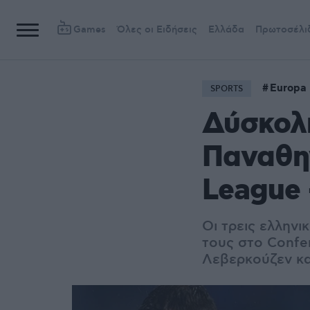
Games
Όλες οι Ειδήσεις
Ελλάδα
Πρωτοσέλι
Europa
SPORTS
Δύσκολη
Παναθην
League 
Οι τρεις ελληνι
τους στο Confer
Λεβερκούζεν κα