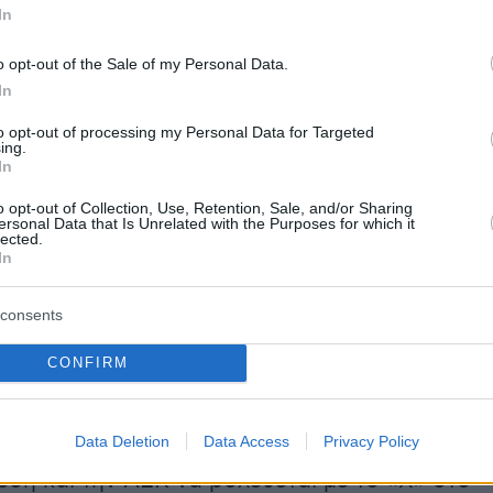
In
μέχρι το φινάλε, αφού την επόμενη Τετάρτη
ει τη Βιγιαρεάλ στην Ισπανία σε εξ αναβολής
o opt-out of the Sale of my Personal Data.
In
to opt-out of processing my Personal Data for Targeted
ing.
In
er(eexbs1jkdkewvzn, v-cxci6s5t4oe1)
o opt-out of Collection, Use, Retention, Sale, and/or Sharing
ersonal Data that Is Unrelated with the Purposes for which it
lected.
In
δεν βρήκε γκολ από τις ευκαιρίες που έκανε
consents
ο εις βάρος της πέναλτι στους ομίλους έχασε
έδρο) από τη Μπράιτον και κόντρα στον Άγιαξ
CONFIRM
τελικό» ευρωπαϊκής συνέχειας στο Conference
σάρα στο «Βελοντρόμ» η Μαρσέιγ επικράτησε
Data Deletion
Data Access
Privacy Policy
ε 4-3, με τους Ολλανδούς να μένουν στην
έση και την ΑΕΚ να βολεύεται με το «Χ» στο