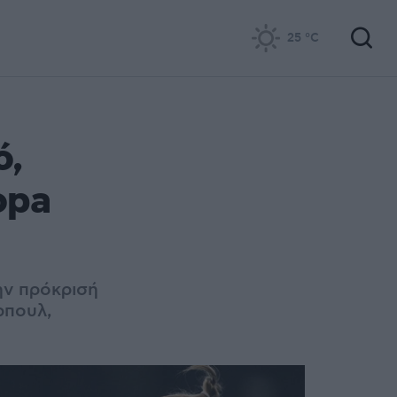
25
°C
ό,
opa
ην πρόκρισή
ρπουλ,