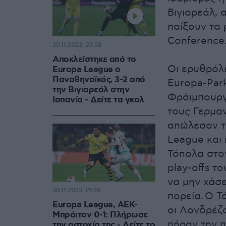
Βιγιαρεάλ, 
παίξουν τα 
Conference
30.11.2023, 23:58
Αποκλείστηκε από το
Οι ερυθρόλε
Europa League o
Παναθηναϊκός, 3-2 από
Europa-Park
την Βιγιαρεάλ στην
Φράιμπουργκ
Ισπανία - Δείτε τα γκολ
τους Γερμα
απώλεσαν τι
League και
Τόπολα στον
play-offs τ
να μην χάσε
30.11.2023, 21:39
πορεία.
Ο Τ
Europa League, ΑΕΚ-
οι Λονδρέζο
Μπράιτον 0-1: Πλήρωσε
πήραν την π
την αστοχία της - Δείτε το