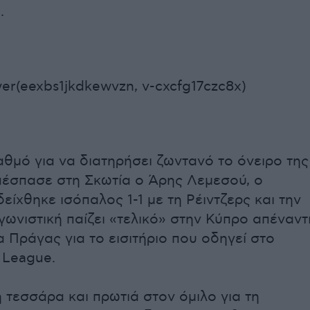
.
er(eexbs1jkdkewvzn, v-cxcfg17czc8x)
θμό για να διατηρήσει ζωντανό το όνειρο της
έσπασε στη Σκωτία ο Άρης Λεμεσού, ο
είχθηκε ισόπαλος 1-1 με τη Ρέιντζερς και την
γωνιστική παίζει «τελικό» στην Κύπρο απέναντ
 Πράγας για το εισιτήριο που οδηγεί στο
 League.
τεσσάρα και πρωτιά στον όμιλο για τη