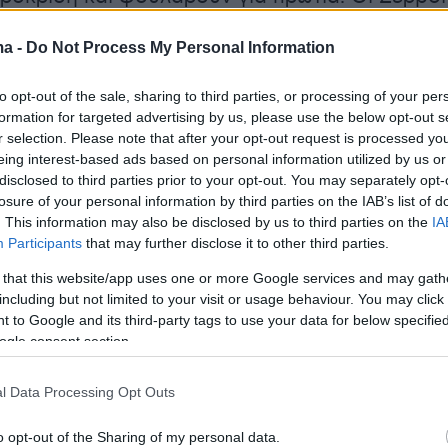
 μόνο νίκη στο «Καραϊσκάκης» για να κλέψουν
ma -
Do Not Process My Personal Information
ο για το Europa Conference League από τον
to opt-out of the sale, sharing to third parties, or processing of your per
formation for targeted advertising by us, please use the below opt-out s
r selection. Please note that after your opt-out request is processed y
eing interest-based ads based on personal information utilized by us or
er(eexbs1jkdkewvzn, v-cxcfeqsekod5)
disclosed to third parties prior to your opt-out. You may separately opt-
losure of your personal information by third parties on the IAB’s list of
. This information may also be disclosed by us to third parties on the
IA
Participants
that may further disclose it to other third parties.
ϊκός βρέθηκε πίσω στο σκορ από τη
 that this website/app uses one or more Google services and may gath
ε 3-0 κατάφερε να μειώσει στο 3-2, να χάσει
including but not limited to your visit or usage behaviour. You may click 
 to Google and its third-party tags to use your data for below specifi
κόμες και για να ισοφαρίσει και αποχαιρέτησε
ogle consent section.
eague αλλά κρατάει την πρόκριση στο
στα χέρια του αν νικήσει την Μακάμπι Χάιφα
l Data Processing Opt Outs
ίο ματς του ομίλου του, στη Λεωφόρο.
Η
o opt-out of the Sharing of my personal data.
φα, η οποία ηττήθηκε με 3-0 από τη Ρεν έχει