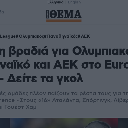
Ελληνικά
English
δα
 League
Ολυμπιακός
Παναθηναϊκός
ΑΕΚ
 βραδιά για Ολυμπιακ
αϊκό και ΑΕΚ στο Eur
- Δείτε τα γκολ
κές ομάδες πλέον παίζουν τα ρέστα τους για τ
ence - Στους «16» Αταλάντα, Σπόρτινγκ, Λίβε
ι Γουέστ Χαμ