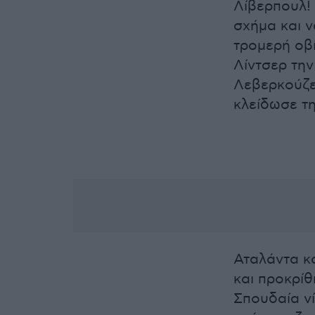
Λίβερπουλ! 
σχήμα και ν
τρομερή οβί
Λίντσερ την
Λεβερκούζεν
κλείδωσε τη
Αταλάντα κα
και προκρίθ
Σπουδαία νί