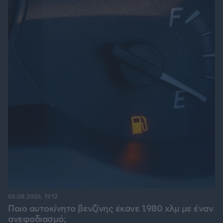
06.08.2026, 19:12
Ποιο αυτοκίνητο βενζίνης έκανε 1.980 χλμ με έναν
ανεφοδιασμό;