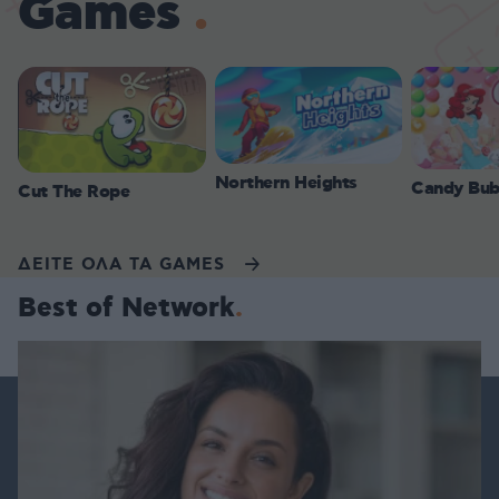
Games
Northern Heights
Candy Bub
Cut The Rope
ΔΕΙΤΕ ΟΛΑ ΤΑ GAMES
Best of Network