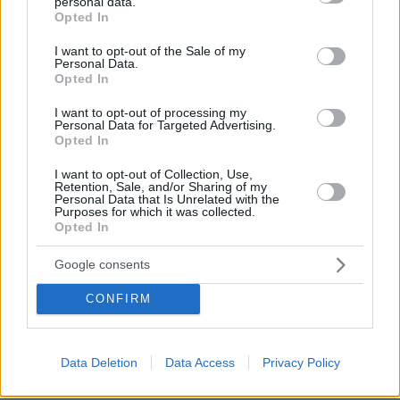
personal data.
ΑΠΑΝΤΗΣΗ
grant or deny consent to Google and its third-party tags to
Opted In
use your data for below specified purposes in below Google
consent section.
I want to opt-out of the Sale of my
Βαγγελης
Personal Data.
25.09.2023, 13:27
Opted In
Ασ δώσει2 σε κανέναν φτωχό τίποτα
I want to opt-out of processing my
ΑΠΑΝΤΗΣΗ
Personal Data for Targeted Advertising.
Opted In
Σαλαχ
I want to opt-out of Collection, Use,
Retention, Sale, and/or Sharing of my
25.09.2023, 13:18
Personal Data that Is Unrelated with the
Purposes for which it was collected.
Έλα μωρέ 10 εκατ βγάζει η ΔΕΗ από εμάς σε 5 ώρες
Opted In
ΑΠΑΝΤΗΣΗ
Google consents
Ξερόλας
CONFIRM
25.09.2023, 13:17
Μελλοντική κυρία πρωθυπουργού
ΑΠΑΝΤΗΣΗ
Data Deletion
Data Access
Privacy Policy