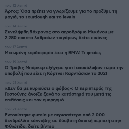
πριν 12 λεπτά
Άρτος: Όσα πρέπει να γνωρίζουμε για το προζύμι, τη
μαγιά, το sourdough και το levain
πριν 14 λεπτά
Συνελήφθη 56χρονος στο αεροδρόμιο Μυκόνου με
2.280 πακέτα λαθραίων τσιγάρων, δείτε εικόνες
πριν 17 λεπτά
Μειωμένη κερδοφορία έχει η BMW. Τι φταίει;
πριν 19 λεπτά
O Τράβις Μπάρκερ εξήγησε γιατί αποκάλυψαν τώρα την
αποβολή που είχε η Κόρτνεϊ Καρντάσιαν το 2021
πριν 21 λεπτά
«Δεν θα με κυριεύσει ο φόβος»: Ο περιπτεράς της
Γαστούνης άνοιξε ξανά το κατάστημά του μετά τις
επιθέσεις και τον εμπρησμό
πριν 21 λεπτά
Εντοπίστηκε φυτεία με περισσότερα από 2.000
δενδρύλλια κάνναβης σε δύσβατη δασική περιοχή στην
Φθιώτιδα, δείτε βίντεο