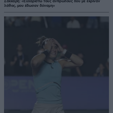
Σάκκαρη: «Ευχαριστώ τους ανθρώπους που με έκριναν
λάθος, μου έδωσαν δύναμη»