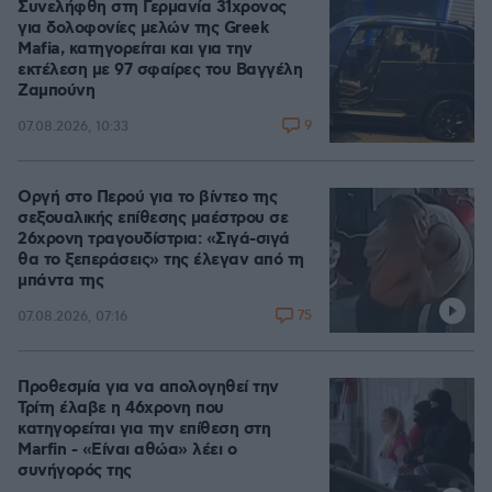
Συνελήφθη στη Γερμανία 31χρονος
για δολοφονίες μελών της Greek
Mafia, κατηγορείται και για την
εκτέλεση με 97 σφαίρες του Βαγγέλη
Ζαμπούνη
9
07.08.2026, 10:33
Οργή στο Περού για το βίντεο της
σεξουαλικής επίθεσης μαέστρου σε
26χρονη τραγουδίστρια: «Σιγά-σιγά
θα το ξεπεράσεις» της έλεγαν από τη
μπάντα της
75
07.08.2026, 07:16
Προθεσμία για να απολογηθεί την
Τρίτη έλαβε η 46χρονη που
κατηγορείται για την επίθεση στη
Marfin - «Είναι αθώα» λέει ο
συνήγορός της