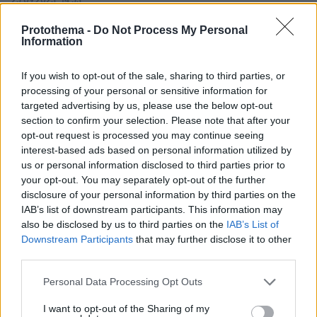
25.09.2023, 14:53
Ο Κασσελάκης της έστειλε συγχαρητήρια
Protothema -
Do Not Process My Personal
ΑΠΑΝΤΗΣΗ
Information
If you wish to opt-out of the sale, sharing to third parties, or
Dimitris
processing of your personal or sensitive information for
25.09.2023, 14:36
targeted advertising by us, please use the below opt-out
τεράστια αθλήτρια και της αξίζουν όλα αυτά. Εάν δει
section to confirm your selection. Please note that after your
κανείς την κατάταξη είναι στο Νο70 της σχετικής
opt-out request is processed you may continue seeing
λίστας.
interest-based ads based on personal information utilized by
ΑΠΑΝΤΗΣΗ
us or personal information disclosed to third parties prior to
your opt-out. You may separately opt-out of the further
disclosure of your personal information by third parties on the
IAB’s list of downstream participants. This information may
also be disclosed by us to third parties on the
IAB’s List of
Μαρια
Downstream Participants
that may further disclose it to other
25.09.2023, 14:34
third parties.
Καλά κάνει ρε παιδιά. Έχει κάνει αγώνες και αγώνες
Please note that this website/app uses one or more Google
Personal Data Processing Opt Outs
για να τα κερδίσει και έχει στερηθεί πολλά. Αυτά
services and may gather and store information including but
δίνει το άθλημα της τι να κάνουμε
not limited to your visit or usage behaviour. You may click to
I want to opt-out of the Sharing of my