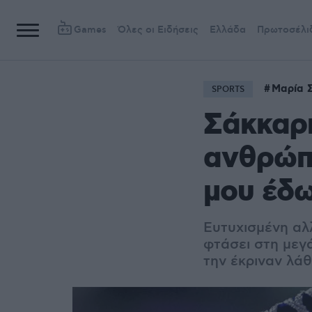
Games
Όλες οι Ειδήσεις
Ελλάδα
Πρωτοσέλι
Μαρία 
SPORTS
Σάκκαρη
ανθρώπο
μου έδ
Ευτυχισμένη αλ
φτάσει στη μεγ
την έκριναν λά