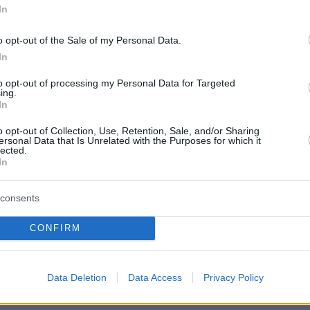
In
πολύ αυτό που είπε η Κόκο [Γκοφ] στο US
o opt-out of the Sale of my Personal Data.
ο ότι οι άλλοι άνθρωποι έχουν μεγαλύτερα
In
 από εμάς όταν χάνουμε έναν αγώνα τένις,
to opt-out of processing my Personal Data for Targeted
όλυτο δίκιο. Συνέχισα να το σκέφτομαι αυτό
ing.
In
ου έδωσε δύναμη.
o opt-out of Collection, Use, Retention, Sale, and/or Sharing
ersonal Data that Is Unrelated with the Purposes for which it
lected.
ης ημέρας, είναι απλά ένας αγώνας τένις. Είμα
In
υτό είναι το πιο σημαντικό. Όλοι γύρω μου, η
ου, είναι ευτυχισμένοι και υγιείς. Αυτά είναι τ
consents
υ χρειάστηκα λίγο χρόνο για να σκεφτώ, να
ίναι αυτό που με ενδιαφέρει. Ο καθένας
CONFIRM
ται στα δικά του προβλήματα, είτε αυτά είναι
 μικρά, είτε σημαντικά, είτε όχι. Ξεχνάτε τι
Data Deletion
Data Access
Privacy Policy
στον υπόλοιπο κόσμο
»,
σχολίασε
.