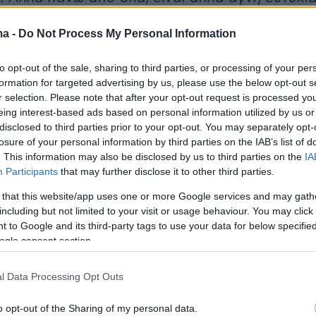
ρά.
ma -
Do Not Process My Personal Information
 για να ζήσω. Αυτό είναι πολύ ωραίο. Δεν
to opt-out of the sale, sharing to third parties, or processing of your per
 εαυτό μου την ευκαιρία να το απολαύσω στο
formation for targeted advertising by us, please use the below opt-out s
ίπα στον εαυτό μου “το οφείλεις στον εαυτό
r selection. Please note that after your opt-out request is processed y
eing interest-based ads based on personal information utilized by us or
κεδάζεις”. Και αυτό συνέβη αυτή την
disclosed to third parties prior to your opt-out. You may separately opt-
losure of your personal information by third parties on the IAB’s list of
. This information may also be disclosed by us to third parties on the
IA
Participants
that may further disclose it to other third parties.
ναν στόχο αυτή την εβδομάδα: απλά να είμαι
η. Αν παρακολουθήσατε μερικούς από τους
 that this website/app uses one or more Google services and may gath
including but not limited to your visit or usage behaviour. You may click 
, θα με είδατε να χαμογελάω περισσότερο
 to Google and its third-party tags to use your data for below specifi
ηθισμένο. Αυτός ήταν ο στόχος μου. Ήμουν
ogle consent section.
χαρούμενη που μπόρεσα να το κάνω, γιατί
ο κλειδί για μένα να ξαναβρώ τον εαυτό μου
l Data Processing Opt Outs
ω καλά στο κορτ, να νιώθω ευτυχισμένη και να
o opt-out of the Sharing of my personal data.
ό που κάνω.