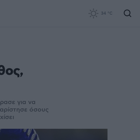
34
°C
θος,
ρασε για να
χαρίστησε όσους
χίσει