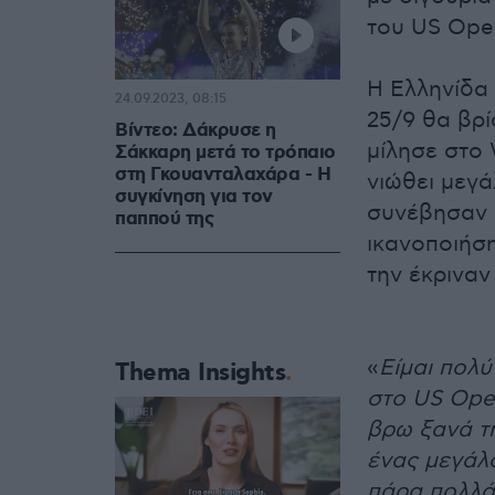
του US Open
Η Ελληνίδα 
24.09.2023, 08:15
25/9 θα βρί
Βίντεο: Δάκρυσε η
μίλησε στο 
Σάκκαρη μετά το τρόπαιο
στη Γκουανταλαχάρα - H
νιώθει μεγ
συγκίνηση για τον
συνέβησαν 
παππού της
ικανοποιήσ
την έκριναν
«
Είμαι πολύ
Thema Insights
στο US Open
βρω ξανά τη
ένας μεγάλο
πάρα πολλά.