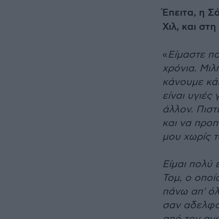
Έπειτα, η 
Χιλ, και στ
«
Είμαστε πο
χρόνια. Μιλ
κάνουμε κάπ
είναι υγιές
άλλον. Πιστ
και να προπ
μου χωρίς τ
Είμαι πολύ
Τομ, ο οποί
πάνω απ' όλ
σαν αδελφός