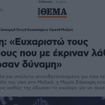
Ελληνικά
English
δα
Σάκκαρη
Τένις
Guadalajara Open
Μεξικό
: «Ευχαριστώ τους
υς που με έκριναν λά
ωσαν δύναμη»
λά και απόλυτα συνειδητοποιημένη για όσα πέ
άλη της νίκη στο Μεξικό, η Μαρία Σάκκαρη ευ
θος καθώς της έδωσαν το καύσιμο για να συνε