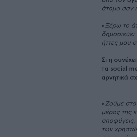
από τον αγ
άτομο σαν κ
«
Ξέρω το άτ
δημοσιεύει 
ήττες μου σ
Στη συνέχει
τα social m
αρνητικά σχ
«
Ζούμε στο 
μέρος της κ
αποφύγεις. 
των χρηστών