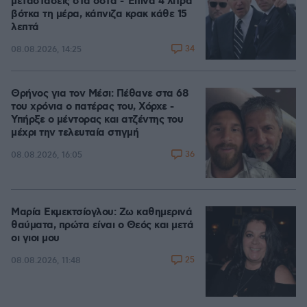
μεταστάσεις στα οστά - Έπινα 4 λίτρα
βότκα τη μέρα, κάπνιζα κρακ κάθε 15
λεπτά
34
08.08.2026, 14:25
Θρήνος για τον Μέσι: Πέθανε στα 68
του χρόνια ο πατέρας του, Χόρχε -
Υπήρξε ο μέντορας και ατζέντης του
μέχρι την τελευταία στιγμή
36
08.08.2026, 16:05
Μαρία Εκμεκτσίογλου: Ζω καθημερινά
θαύματα, πρώτα είναι ο Θεός και μετά
οι γιοι μου
25
08.08.2026, 11:48