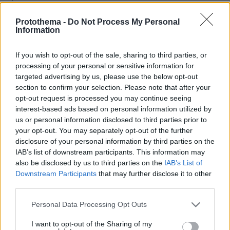
Τα φυτά που δεν πρέπει να υπάρχουν στο σπίτι σας αν
έχετε κατοικίδιο
Protothema -
Do Not Process My Personal
Information
πριν 10 λεπτά
Ποιοι είναι οι λόγοι που τόσο πολλές γάτες έχουν άσπρα
πατουσάκια
If you wish to opt-out of the sale, sharing to third parties, or
processing of your personal or sensitive information for
πριν 11 λεπτά
targeted advertising by us, please use the below opt-out
Δύο νέοι ξενώνες παραδόθηκαν στις Ένοπλες Δυνάμεις
section to confirm your selection. Please note that after your
στη νήσο Ρω
opt-out request is processed you may continue seeing
interest-based ads based on personal information utilized by
πριν 20 λεπτά
Δεν μπορείτε να κοιμηθείτε με τη ζέστη; Το
us or personal information disclosed to third parties prior to
απροσδόκητο κόλπο που θα σας βοηθήσει
your opt-out. You may separately opt-out of the further
disclosure of your personal information by third parties on the
πριν 21 λεπτά
IAB’s list of downstream participants. This information may
Άγριος ξυλοδαρμός 51χρονου στο Ρέθυμνο, πέντε
also be disclosed by us to third parties on the
IAB’s List of
συλλήψεις
Downstream Participants
that may further disclose it to other
πριν 27 λεπτά
third parties.
Συγκίνηση στη Νέα Φιλαδέλφεια τρία χρόνια μετά τη
Please note that this website/app uses one or more Google
δολοφονία του Μιχάλη Κατσουρή: ΑΕΚ και Athens
Personal Data Processing Opt Outs
Kallithea τίμησαν τη μνήμη του, δείτε βίντεο και
services and may gather and store information including but
φωτογραφίες
not limited to your visit or usage behaviour. You may click to
I want to opt-out of the Sharing of my