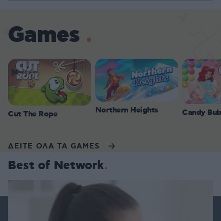
Games
Northern Heights
Candy Bub
Cut The Rope
ΔΕΙΤΕ ΟΛΑ ΤΑ GAMES
Best of Network