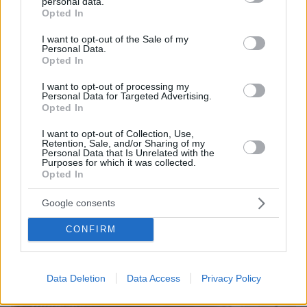
personal data.
grant or deny consent to Google and its third-party tags to
Opted In
πριν 35 λεπτά
use your data for below specified purposes in below Google
Συνδικαλιστής ψαράς που αποχώρησε από την Ελπίδα
consent section.
I want to opt-out of the Sale of my
της Καρυστιανού, της ζητά να τον προστατέψει:
Personal Data.
Καταγγέλλει μεθοδευμένη σπίλωση από μέλη του
Opted In
κόμματος
I want to opt-out of processing my
πριν 40 λεπτά
Personal Data for Targeted Advertising.
Νόμιζε πως έμπαινε στην περιεμμηνόπαυση, αλλά η
Opted In
απώλεια βάρους και ο πόνος ήταν ενδείξεις καρκίνου
I want to opt-out of Collection, Use,
πριν 40 λεπτά
Retention, Sale, and/or Sharing of my
Το τσίπουρο θέλει παρέα και αυτούς τους 9 μεζέδες
Personal Data that Is Unrelated with the
Purposes for which it was collected.
Opted In
ΔΕΙΤΕ ΟΛΕΣ ΤΙΣ ΕΙΔΗΣΕΙΣ
Google consents
CONFIRM
ΤΑ ΠΙΟ ΔΗΜΟΦΙΛΗ
Data Deletion
Data Access
Privacy Policy