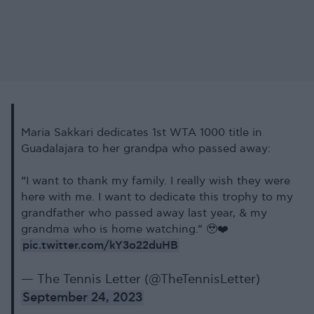
Maria Sakkari dedicates 1st WTA 1000 title in
Guadalajara to her grandpa who passed away:
“I want to thank my family. I really wish they were
here with me. I want to dedicate this trophy to my
grandfather who passed away last year, & my
grandma who is home watching.” 🥹❤️
pic.twitter.com/kY3o22duHB
— The Tennis Letter (@TheTennisLetter)
September 24, 2023