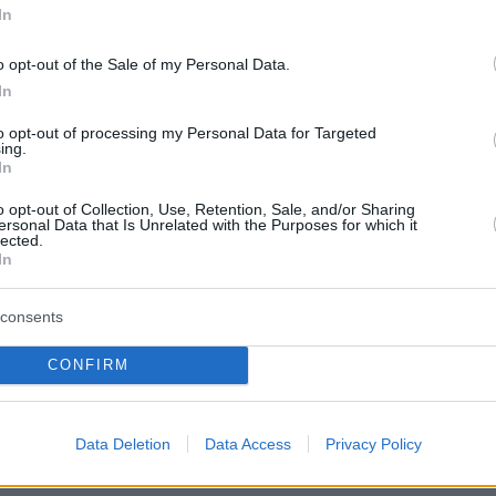
In
protothema.gr στο Google News
ο
και μάθετε πρώτοι όλες
o opt-out of the Sale of my Personal Data.
In
to opt-out of processing my Personal Data for Targeted
Ειδήσεις
ελευταίες
από την Ελλάδα και τον Κόσμο, τη στιγ
ing.
Protothema.gr
 στο
In
o opt-out of Collection, Use, Retention, Sale, and/or Sharing
Α
ersonal Data that Is Unrelated with the Purposes for which it
ΠΡΟΣΘΗΚΗ ΣΧΟΛΙΟΥ
(4)
lected.
In
, 18:28
consents
ΘΕΝ ΕΛΛΗΝΑΡΑΣ που ΑΦΗΝΕΙ, ΠΑΡΑΚΟΛΟΥΘΕΙ την
αι λαθροταλιμπανοτσυριζομπαχαλισταν! ΝΑΙ, ΕΙΝΑΙ ΚΑΙ
CONFIRM
Η ΑΥΤΟ ΠΟΥ ΣΥΜΒΑΙΝΕΙ ΚΑΙ Ο,ΤΙ ΚΑΙ ΝΑ ΠΕΙΣ, ΑΥΤΟ Δ
Data Deletion
Data Access
Privacy Policy