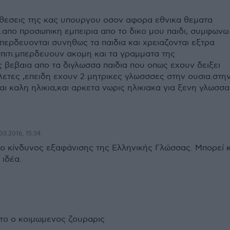
ι θεσεις της κας υπουργου οσον αφορα εθνικα θεματα
ς.απο προσωπικη εμπειρια απο το δικο μου παιδι, συμφωνω
περδευονται συνηθως τα παιδια και χρειαζονται εξτρα
σπιτι.μπερδευουν ακομη και τα γραμματα της
 βεβαια απο τα διγλωσσα παιδια που οπως εχουν δειξει
λετες ,επειδη εχουν 2 μητρικες γλωσσσες στην ουσια.στη
αι καλη ηλικια,και αρκετα νωρις ηλικιακα για ξενη γλωσσα
03.2016, 15:34
 ο κίνδυνος εξαφάνισης της Ελληνικής Γλώσσας. Μπορεί κ
 ιδέα.
στο ο κοιμωμενος ζουραρις