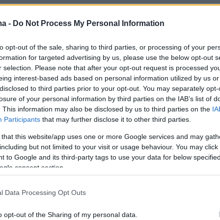
υργός (σ.σ. Σία Αναγνωστοπούλου)» συνέχισε
υνθεί προς τους βουλευτές του ΣΥΡΙΖΑ «εκτό
ma -
Do Not Process My Personal Information
 υπουργός» το θεωρείτε φαλλοκρατικό οπότε 
to opt-out of the sale, sharing to third parties, or processing of your per
α υπουργίνα κατά το καρδερίνα, πρέπει να
formation for targeted advertising by us, please use the below opt-out s
έμα της διδασκαλίας των ξένων γλωσσών. Δεν
r selection. Please note that after your opt-out request is processed y
 διδασκαλία ξένης γλώσσας όταν η μητρική δεν
eing interest-based ads based on personal information utilized by us or
disclosed to third parties prior to your opt-out. You may separately opt-
ι στα παιδιά. Πρέπει να τελειώσει το
losure of your personal information by third parties on the IAB’s list of
ν με τις ξένες γλώσσες. Πρέπει να διδάσκοντ
. This information may also be disclosed by us to third parties on the
IA
τη Δημοτικού και μετά».
Participants
that may further disclose it to other third parties.
 that this website/app uses one or more Google services and may gath
including but not limited to your visit or usage behaviour. You may click 
 to Google and its third-party tags to use your data for below specifi
ogle consent section.
l Data Processing Opt Outs
o opt-out of the Sharing of my personal data.