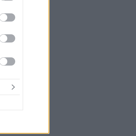
μή
ΕΝ