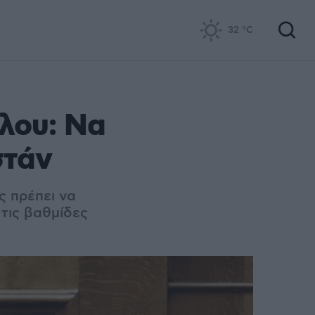
32
°C
λου: Να
στάν
ς πρέπει να
τις βαθμίδες