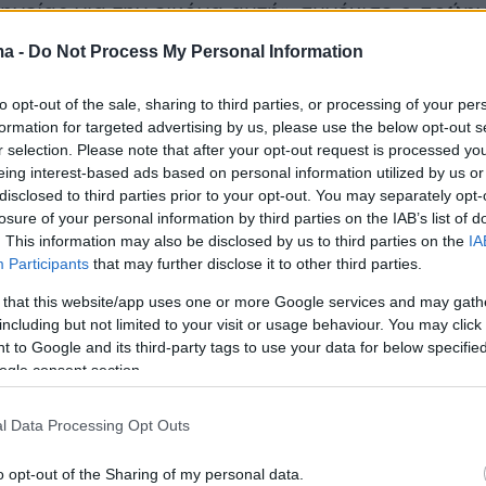
ηνείας για την εικόνα αυτή» συνέχισε ο πρώη
ma -
Do Not Process My Personal Information
to opt-out of the sale, sharing to third parties, or processing of your per
formation for targeted advertising by us, please use the below opt-out s
r selection. Please note that after your opt-out request is processed y
eing interest-based ads based on personal information utilized by us or
disclosed to third parties prior to your opt-out. You may separately opt-
losure of your personal information by third parties on the IAB’s list of
. This information may also be disclosed by us to third parties on the
IA
Participants
that may further disclose it to other third parties.
 that this website/app uses one or more Google services and may gath
including but not limited to your visit or usage behaviour. You may click 
 to Google and its third-party tags to use your data for below specifi
ogle consent section.
α, λόγο για «δύο πολύ ευκρινείς θέσεις: η μια
l Data Processing Opt Outs
λογία που κατεβάσαμε 6 μέλη της Πολιτικής
για συντεταγμένο διάλογο
και η άλλη θέση ο
o opt-out of the Sharing of my personal data.