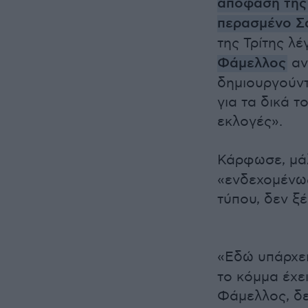
απόφαση της 
περασμένο 
της Τρίτης λ
Φάμελλος
αν
δημιουργούντ
για τα δικά τ
εκλογές».
Κάρφωσε, μάλ
«ενδεχομένως
τύπου, δεν ξ
«Εδώ υπάρχει
το κόμμα έχε
Φάμελλος, δε