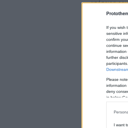
απόπειρα ερμ
υπουργός.
Protothe
If you wish 
sensitive in
confirm you
continue se
information 
further disc
participants
Downstream 
Please note
information 
deny consent
in below Go
Έκανε, μάλιστ
Persona
είναι
η τροπο
Γραμματείας 
I want t