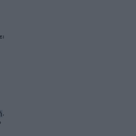
ει
ή
,
ο