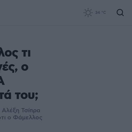
34
°C
ος τι
ές, ο
Α
τά του;
ν Αλέξη Τσίπρα
ότι ο Φάμελλος