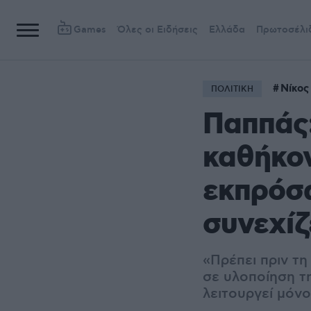
Games
Όλες οι Ειδήσεις
Ελλάδα
Πρωτοσέλι
Νίκος
ΠΟΛΙΤΙΚΗ
Παππάς:
καθήκον
εκπρόσ
συνεχίζ
«Πρέπει πριν τ
σε υλοποίηση τ
λειτουργεί μόν