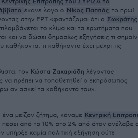
Κεντρικής Επιτροπής του ΣΥΡΙΖΑ το
Σάββατο
έκανε λόγο ο
Νίκος Παππάς
το πρωί
έγοντας στην ΕΡΤ «φαντάζομαι ότι ο
Σωκράτης
τιλαμβάνεται το κλίμα και τα ερωτήματα που
αι και να δώσει δημοσίως εξηγήσεις τι σημαίν
ου καθήκοντα, τι καθήκοντα έχει μέχρι τις
ιστα, τον
Κώστα Ζαχαριάδη
λέγοντας
 να πρέπει να τοποθετηθεί ο εκπρόσωπος
έρω αν ασκεί τα καθήκοντά του».
 ένα μείζον ζήτημα, κάναμε
Κεντρική Επιτροπ
ι πέσει από το 10% στο 2% από όταν ανέλαβε 
ν υπήρξε καμία πολιτική εξήγηση ούτε