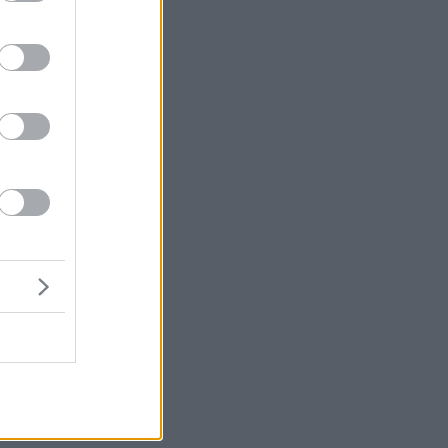
ει
ία
ου
ην
ι