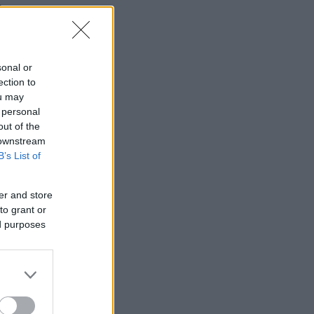
ν
sonal or
ection to
ou may
 personal
out of the
 downstream
B’s List of
er and store
to grant or
ed purposes