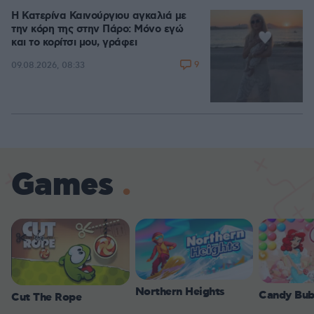
Η Κατερίνα Καινούργιου αγκαλιά με
την κόρη της στην Πάρο: Μόνο εγώ
και το κορίτσι μου, γράφει
9
09.08.2026, 08:33
Games
Northern Heights
Candy Bub
Cut The Rope