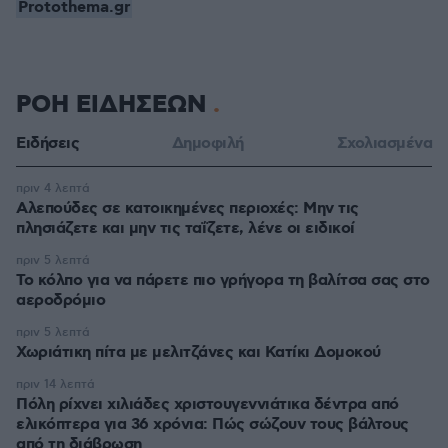
Protothema.gr
ΡΟΗ ΕΙΔΗΣΕΩΝ
Ειδήσεις
Δημοφιλή
Σχολιασμένα
πριν 4 λεπτά
Αλεπούδες σε κατοικημένες περιοχές: Μην τις
πλησιάζετε και μην τις ταΐζετε, λένε οι ειδικοί
πριν 5 λεπτά
Το κόλπο για να πάρετε πιο γρήγορα τη βαλίτσα σας στο
αεροδρόμιο
πριν 5 λεπτά
Χωριάτικη πίτα με μελιτζάνες και Κατίκι Δομοκού
πριν 14 λεπτά
Πόλη ρίχνει χιλιάδες χριστουγεννιάτικα δέντρα από
ελικόπτερα για 36 χρόνια: Πώς σώζουν τους βάλτους
από τη διάβρωση