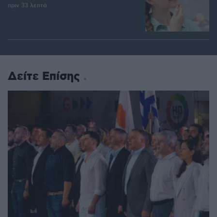
πριν 33 λεπτά
Δείτε Επίσης