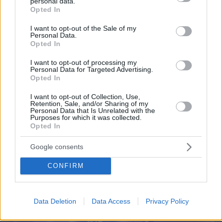
personal data.
grant or deny consent to Google and its third-party tags to
Opted In
use your data for below specified purposes in below Google
consent section.
I want to opt-out of the Sale of my
Personal Data.
Opted In
I want to opt-out of processing my
09.08.2026, 09:31
Personal Data for Targeted Advertising.
Ανεύρυσμα: Απλό τεστ του αντίχειρα προμηνύει
Opted In
τον αυξημένο κίνδυνο – Γίνεται σε 1 λεπτό
I want to opt-out of Collection, Use,
Retention, Sale, and/or Sharing of my
Personal Data that Is Unrelated with the
Purposes for which it was collected.
Opted In
Google consents
CONFIRM
Data Deletion
Data Access
Privacy Policy