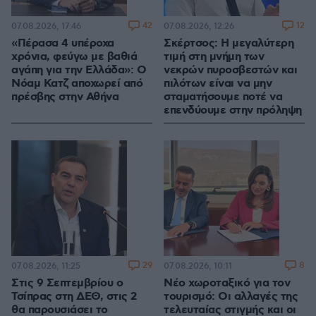
42
12
07.08.2026, 17:46
07.08.2026, 12:26
«Πέρασα 4 υπέροχα
Σκέρτσος: Η μεγαλύτερη
χρόνια, φεύγω με βαθιά
τιμή στη μνήμη των
αγάπη για την Ελλάδα»: Ο
νεκρών πυροσβεστών και
Νόαμ Κατζ αποχωρεί από
πιλότων είναι να μην
πρέσβης στην Αθήνα
σταματήσουμε ποτέ να
επενδύουμε στην πρόληψη
29
8
07.08.2026, 11:25
07.08.2026, 10:11
Στις 9 Σεπτεμβρίου ο
Νέο χωροταξικό για τον
Τσίπρας στη ΔΕΘ, στις 2
τουρισμό: Οι αλλαγές της
θα παρουσιάσει το
τελευταίας στιγμής και οι