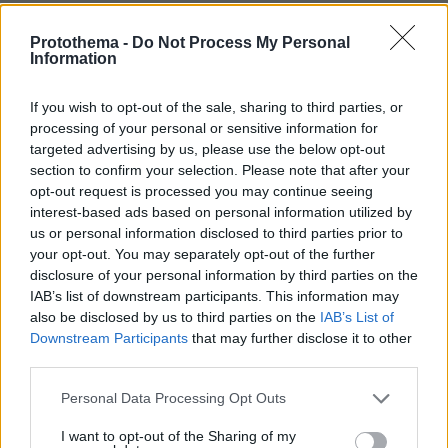
ΔΕΙΤΕ ΟΛΑ ΤΑ GAMES
Protothema -
Do Not Process My Personal
Information
Best of Network
If you wish to opt-out of the sale, sharing to third parties, or
processing of your personal or sensitive information for
targeted advertising by us, please use the below opt-out
section to confirm your selection. Please note that after your
opt-out request is processed you may continue seeing
interest-based ads based on personal information utilized by
us or personal information disclosed to third parties prior to
your opt-out. You may separately opt-out of the further
disclosure of your personal information by third parties on the
IAB’s list of downstream participants. This information may
also be disclosed by us to third parties on the
IAB’s List of
Downstream Participants
that may further disclose it to other
third parties.
Please note that this website/app uses one or more Google
Personal Data Processing Opt Outs
services and may gather and store information including but
not limited to your visit or usage behaviour. You may click to
I want to opt-out of the Sharing of my