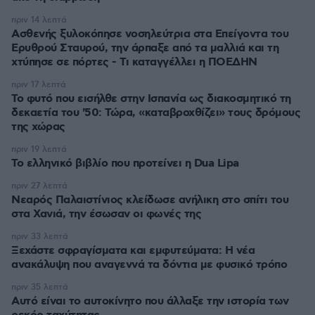
πριν 14 λεπτά
Ασθενής ξυλοκόπησε νοσηλεύτρια στα Επείγοντα του
Ερυθρού Σταυρού, την άρπαξε από τα μαλλιά και τη
χτύπησε σε πόρτες - Τι καταγγέλλει η ΠΟΕΔΗΝ
πριν 17 λεπτά
Το φυτό που εισήλθε στην Ισπανία ως διακοσμητικό τη
δεκαετία του '50: Τώρα, «καταβροχθίζει» τους δρόμους
της χώρας
πριν 19 λεπτά
Το ελληνικό βιβλίο που προτείνει η Dua Lipa
πριν 27 λεπτά
Νεαρός Παλαιστίνιος κλείδωσε ανήλικη στο σπίτι του
στα Χανιά, την έσωσαν οι φωνές της
πριν 33 λεπτά
Ξεχάστε σφραγίσματα και εμφυτεύματα: Η νέα
ανακάλυψη που αναγεννά τα δόντια με φυσικό τρόπο
πριν 35 λεπτά
Αυτό είναι το αυτοκίνητο που άλλαξε την ιστορία των