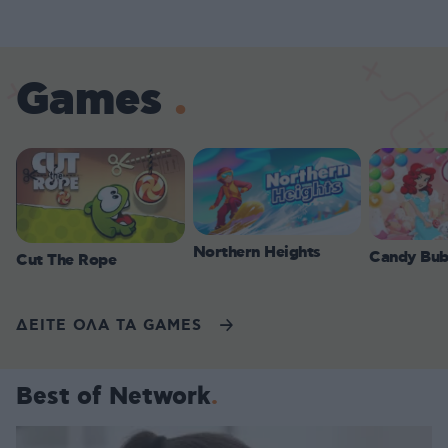
Games
Northern Heights
Candy Bub
Cut The Rope
ΔΕΙΤΕ ΟΛΑ ΤΑ GAMES
Best of Network