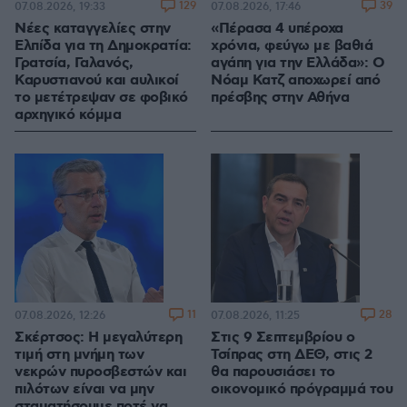
129
39
07.08.2026, 19:33
07.08.2026, 17:46
Νέες καταγγελίες στην
«Πέρασα 4 υπέροχα
Ελπίδα για τη Δημοκρατία:
χρόνια, φεύγω με βαθιά
Γρατσία, Γαλανός,
αγάπη για την Ελλάδα»: Ο
Καρυστιανού και αυλικοί
Νόαμ Κατζ αποχωρεί από
το μετέτρεψαν σε φοβικό
πρέσβης στην Αθήνα
αρχηγικό κόμμα
11
28
07.08.2026, 12:26
07.08.2026, 11:25
Σκέρτσος: Η μεγαλύτερη
Στις 9 Σεπτεμβρίου ο
τιμή στη μνήμη των
Τσίπρας στη ΔΕΘ, στις 2
νεκρών πυροσβεστών και
θα παρουσιάσει το
πιλότων είναι να μην
οικονομικό πρόγραμμά του
σταματήσουμε ποτέ να