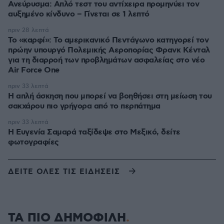
Ανεύρυσμα: Απλό τεστ του αντίχειρα προμηνύει τον
αυξημένο κίνδυνο – Γίνεται σε 1 λεπτό
πριν 28 λεπτά
Το «καρφί»: Το αμερικανικό Πεντάγωνο κατηγορεί τον
πρώην υπουργό Πολεμικής Αεροπορίας Φρανκ Κένταλ
για τη διαρροή των προβλημάτων ασφαλείας στο νέο
Air Force One
πριν 33 λεπτά
Η απλή άσκηση που μπορεί να βοηθήσει στη μείωση του
σακχάρου πιο γρήγορα από το περπάτημα
πριν 33 λεπτά
Η Ευγενία Σαμαρά ταξίδεψε στο Μεξικό, δείτε
φωτογραφίες
ΔΕΙΤΕ ΟΛΕΣ ΤΙΣ ΕΙΔΗΣΕΙΣ
ΤΑ ΠΙΟ ΔΗΜΟΦΙΛΗ