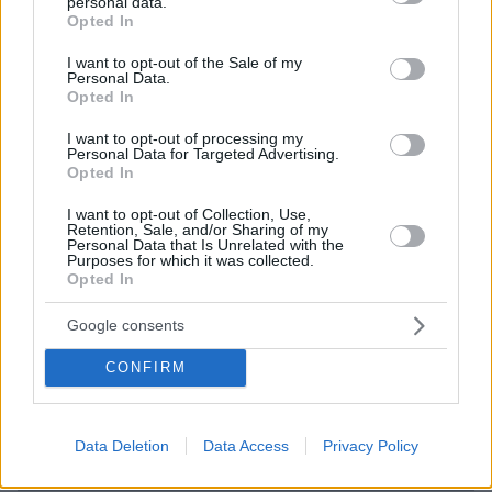
personal data.
grant or deny consent to Google and its third-party tags to
μέχρι την τελευταία στιγμή
Opted In
use your data for below specified purposes in below Google
2
πριν 43 λεπτά
consent section.
I want to opt-out of the Sale of my
Personal Data.
Opted In
I want to opt-out of processing my
Βίντεο: Μεθυσμένη σκότωσε νύφη
Personal Data for Targeted Advertising.
λίγες ώρες μετά τον γάμο της και στο
Opted In
τμήμα ζητούσε κλαίγοντας τον πατέρα
της
I want to opt-out of Collection, Use,
Retention, Sale, and/or Sharing of my
Personal Data that Is Unrelated with the
112
08.08.2026, 09:25
Purposes for which it was collected.
Opted In
Google consents
Καρέ-καρέ η ανάλυση του τροχαίου
στις Σέρρες με νεκρούς μητέρα και
CONFIRM
γιο: Τι λέει πραγματογνώμονας στο
protothema
197
08.08.2026, 08:36
Data Deletion
Data Access
Privacy Policy