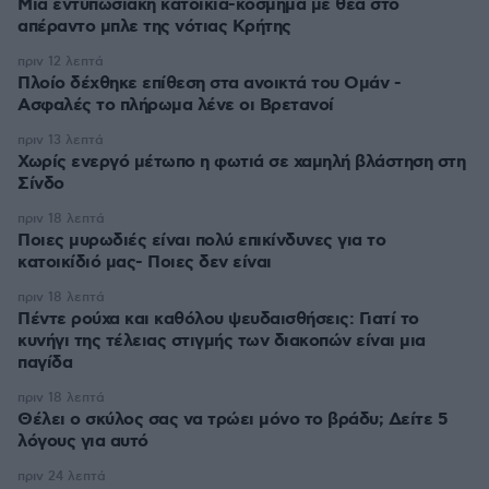
Μια εντυπωσιακή κατοικία-κόσμημα με θέα στο
απέραντο μπλε της νότιας Κρήτης
πριν 12 λεπτά
Πλοίο δέχθηκε επίθεση στα ανοικτά του Ομάν -
Ασφαλές το πλήρωμα λένε οι Βρετανοί
πριν 13 λεπτά
Χωρίς ενεργό μέτωπο η φωτιά σε χαμηλή βλάστηση στη
Σίνδο
πριν 18 λεπτά
Ποιες μυρωδιές είναι πολύ επικίνδυνες για το
κατοικίδιό μας- Ποιες δεν είναι
πριν 18 λεπτά
Πέντε ρούχα και καθόλου ψευδαισθήσεις: Γιατί το
κυνήγι της τέλειας στιγμής των διακοπών είναι μια
παγίδα
πριν 18 λεπτά
Θέλει ο σκύλος σας να τρώει μόνο το βράδυ; Δείτε 5
λόγους για αυτό
πριν 24 λεπτά