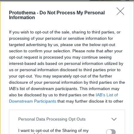
Protothema -
Do Not Process My Personal
Information
Συνετρίβη πυροσβεστικό ελικόπτερο
ενώ επιχειρούσε σε μεγάλη δασική
πυρκαγιά στη Γιούτα
If you wish to opt-out of the sale, sharing to third parties, or
processing of your personal or sensitive information for
08.08.2026, 09:34
targeted advertising by us, please use the below opt-out
section to confirm your selection. Please note that after your
opt-out request is processed you may continue seeing
interest-based ads based on personal information utilized by
us or personal information disclosed to third parties prior to
Προήχθη σε Αστυνόμο Α' η
Κωνσταντία Δημογλίδου
your opt-out. You may separately opt-out of the further
disclosure of your personal information by third parties on the
18
08.08.2026, 14:57
IAB’s list of downstream participants. This information may
also be disclosed by us to third parties on the
IAB’s List of
Downstream Participants
that may further disclose it to other
third parties.
Please note that this website/app uses one or more Google
Personal Data Processing Opt Outs
Θρήνος για τον Μέσι: Πέθανε στα 68
services and may gather and store information including but
του χρόνια ο πατέρας του, Χόρχε -
not limited to your visit or usage behaviour. You may click to
I want to opt-out of the Sharing of my
Υπήρξε ο μέντορας και ατζέντης του