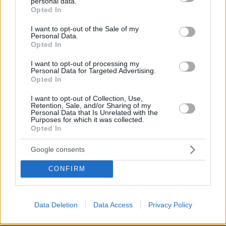
personal data.
grant or deny consent to Google and its third-party tags to
Opted In
πριν 27 λεπτά
use your data for below specified purposes in below Google
Φρίκη στη Βρετανία: Πρώην χασάπης τεμάχισε 55χρονο
consent section.
I want to opt-out of the Sale of my
εργαζόμενό του και τον έβαλε σε βαρέλι με τσιμέντο
Personal Data.
επειδή νόμιζε ότι τον έκλεβε
Opted In
πριν 30 λεπτά
I want to opt-out of processing my
Από τη Μύκονο στο Βατικανό: Ο Μαθιου Μακκόναχι με
Personal Data for Targeted Advertising.
τον Πάπα, του χτύπησε σαν... φιλαράκι τον ώμο, δείτε
Opted In
βίντεο
I want to opt-out of Collection, Use,
πριν 31 λεπτά
Retention, Sale, and/or Sharing of my
Χαλάει η μαρμελάδα; Πόσο διατηρείται και πότε δεν
Personal Data that Is Unrelated with the
Purposes for which it was collected.
είναι πλέον ασφαλής
Opted In
πριν 35 λεπτά
Το μυστήριο που απασχολεί τους παλαιοντολόγους: Γιατί
Google consents
δεν υπήρξαν ποτέ δεινόσαυροι σε μέγεθος ποντικιού
CONFIRM
ΔΕΙΤΕ ΟΛΕΣ ΤΙΣ ΕΙΔΗΣΕΙΣ
Data Deletion
Data Access
Privacy Policy