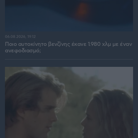
06.08.2026, 19:12
Ποιο αυτοκίνητο βενζίνης έκανε 1.980 χλμ με έναν
ανεφοδιασμό;