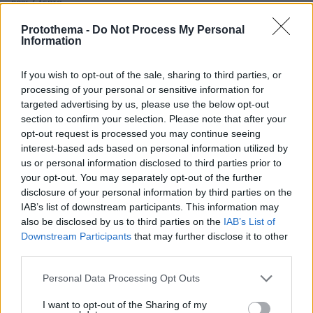
πριν 7 λεπτά
Η ανακοίνωση του Χρίστου Κούγια μετά από
δημοσιεύματα για την προσωπική του ζωή
Protothema -
Do Not Process My Personal
Information
πριν 11 λεπτά
Οι ωραιότερες παραλίες της Πάρου
If you wish to opt-out of the sale, sharing to third parties, or
processing of your personal or sensitive information for
LIVE UPDATE
πριν 19 λεπτά
targeted advertising by us, please use the below opt-out
ΠΑΟΚ - Άντερλεχτ 0-1 (Β' ημίχρονο): Παλεύει για την
section to confirm your selection. Please note that after your
ισοφάριση ο «Δικέφαλος», έχασε πέναλτι ο Μιχαηλίδης,
opt-out request is processed you may continue seeing
interest-based ads based on personal information utilized by
πριν 21 λεπτά
us or personal information disclosed to third parties prior to
Γκουτέρες: Οι επιθέσεις κατά αμάχων σε Ουκρανία και
your opt-out. You may separately opt-out of the further
Ρωσία πρέπει να σταματήσουν αμέσως
disclosure of your personal information by third parties on the
IAB’s list of downstream participants. This information may
πριν 23 λεπτά
also be disclosed by us to third parties on the
IAB’s List of
Μετά τη Θέουτα, η ακροαριστερά και η ακροδεξιά στην
Downstream Participants
that may further disclose it to other
Ισπανία ζητούν να γίνει το Μουντιάλ του 2030 χωρίς το
third parties.
Μαρόκο
Please note that this website/app uses one or more Google
πριν 26 λεπτά
Personal Data Processing Opt Outs
Αντικαταθλιπτικά: Γιατί η διακοπή τους προκαλεί φόβο –
services and may gather and store information including but
Πώς θα γίνει σωστά και με ασφάλεια
not limited to your visit or usage behaviour. You may click to
I want to opt-out of the Sharing of my