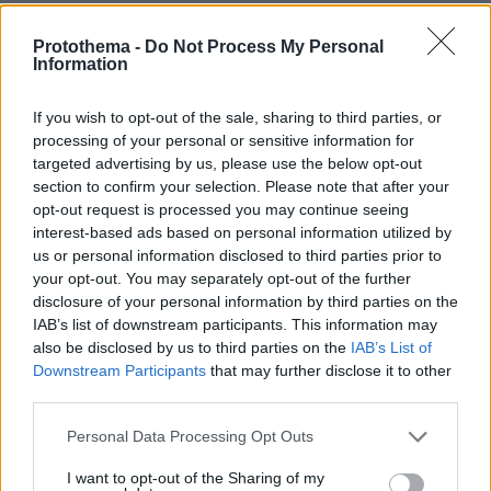
Ειδήσεις
Δείτε όλες τις τελευταίες
από την Ελλάδα
Protothema -
Do Not Process My Personal
Information
και τον Κόσμο, τη στιγμή που συμβαίνουν, στο
Protothema.gr
If you wish to opt-out of the sale, sharing to third parties, or
processing of your personal or sensitive information for
Σχετικά Άρθρα
targeted advertising by us, please use the below opt-out
section to confirm your selection. Please note that after your
opt-out request is processed you may continue seeing
interest-based ads based on personal information utilized by
us or personal information disclosed to third parties prior to
your opt-out. You may separately opt-out of the further
disclosure of your personal information by third parties on the
IAB’s list of downstream participants. This information may
also be disclosed by us to third parties on the
IAB’s List of
Downstream Participants
that may further disclose it to other
third parties.
Please note that this website/app uses one or more Google
Personal Data Processing Opt Outs
services and may gather and store information including but
not limited to your visit or usage behaviour. You may click to
I want to opt-out of the Sharing of my