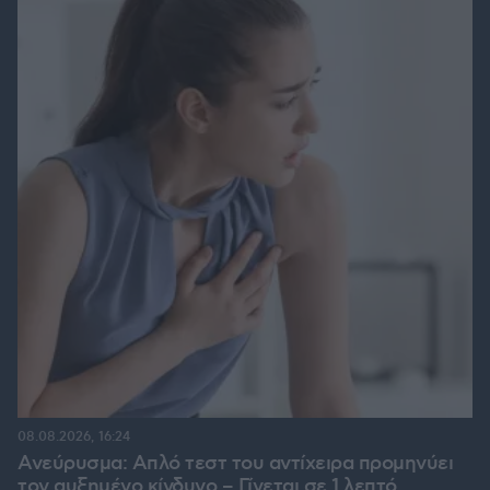
08.08.2026, 16:24
Ανεύρυσμα: Απλό τεστ του αντίχειρα προμηνύει
τον αυξημένο κίνδυνο – Γίνεται σε 1 λεπτό