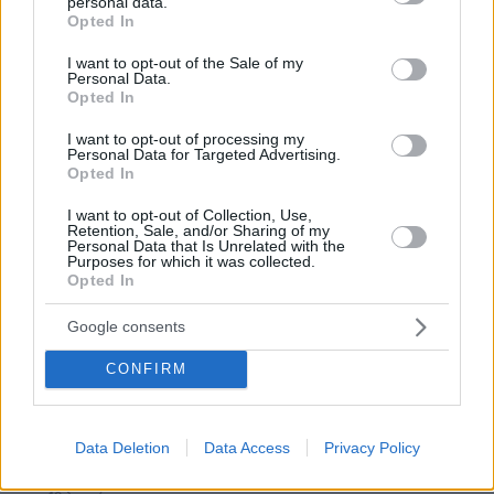
personal data.
grant or deny consent to Google and its third-party tags to
Opted In
use your data for below specified purposes in below Google
consent section.
I want to opt-out of the Sale of my
Personal Data.
Opted In
I want to opt-out of processing my
Personal Data for Targeted Advertising.
06.12.2024, 12:09
Opted In
Η «εισβολή» του Γιάννη Λοβέρδου στην ΚΟ του ΠΑΣΟΚ -
«Μας λείπει ένας Λοβέρδος»
I want to opt-out of Collection, Use,
Retention, Sale, and/or Sharing of my
Personal Data that Is Unrelated with the
Purposes for which it was collected.
Opted In
ΡΟΗ ΕΙΔΗΣΕΩΝ
Google consents
Ειδήσεις
Δημοφιλή
Σχολιασμένα
CONFIRM
πριν 19 λεπτά
Συνελήφθη ανήλικος μαθητής στη Φλόριντα: Σχεδίαζε
ληστεία με φίλο του, βρέθηκαν αυτοσχέδια όπλα και
Data Deletion
Data Access
Privacy Policy
εκρηκτικοί μηχανισμοί στο δωμάτιό του