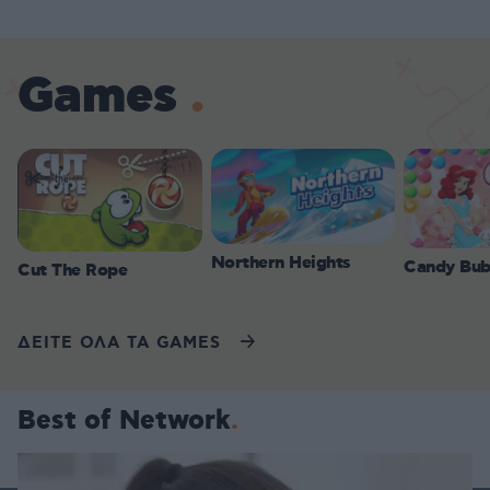
Games
Northern Heights
Candy Bub
Cut The Rope
ΔΕΙΤΕ ΟΛΑ ΤΑ GAMES
Best of Network