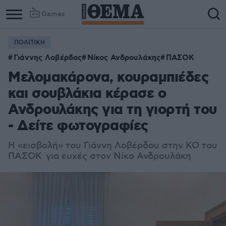
Games
ΠΟΛΙΤΙΚΗ
Column
Column
Γιάννης Λοβέρδος
Νίκος Ανδρουλάκης
ΠΑΣΟΚ
1
2
Μελομακάρονα, κουραμπιέδες
και σουβλάκια κέρασε ο
Ανδρουλάκης για τη γιορτή του
- Δείτε φωτογραφίες
Η «εισβολή» του Γιάννη Λοβέρδου στην ΚΟ του
ΠΑΣΟΚ για ευχές στον Νίκο Ανδρουλάκη