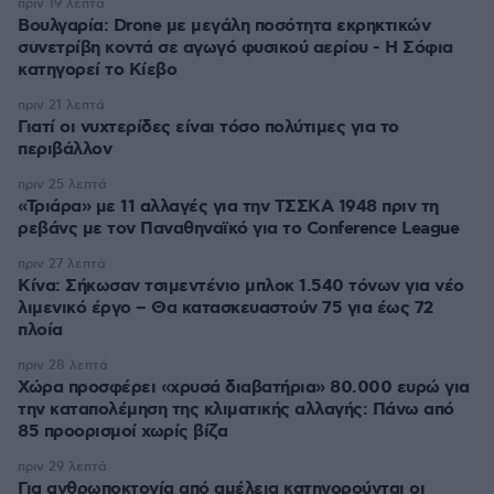
πριν 19 λεπτά
Βουλγαρία: Drone με μεγάλη ποσότητα εκρηκτικών
συνετρίβη κοντά σε αγωγό φυσικού αερίου - Η Σόφια
κατηγορεί το Κίεβο
πριν 21 λεπτά
Γιατί οι νυχτερίδες είναι τόσο πολύτιμες για το
περιβάλλον
πριν 25 λεπτά
«Τριάρα» με 11 αλλαγές για την ΤΣΣΚΑ 1948 πριν τη
ρεβάνς με τον Παναθηναϊκό για το Conference League
πριν 27 λεπτά
Κίνα: Σήκωσαν τσιμεντένιο μπλοκ 1.540 τόνων για νέο
λιμενικό έργο – Θα κατασκευαστούν 75 για έως 72
πλοία
πριν 28 λεπτά
Χώρα προσφέρει «χρυσά διαβατήρια» 80.000 ευρώ για
την καταπολέμηση της κλιματικής αλλαγής: Πάνω από
85 προορισμοί χωρίς βίζα
πριν 29 λεπτά
Για ανθρωποκτονία από αμέλεια κατηγορούνται οι