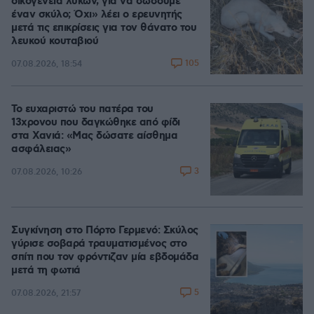
οικογένεια λύκων, για να σώσουμε
έναν σκύλο; Όχι» λέει ο ερευνητής
μετά τις επικρίσεις για τον θάνατο του
λευκού κουταβιού
105
07.08.2026, 18:54
Το ευχαριστώ του πατέρα του
13χρονου που δαγκώθηκε από φίδι
στα Χανιά: «Μας δώσατε αίσθημα
ασφάλειας»
3
07.08.2026, 10:26
Συγκίνηση στο Πόρτο Γερμενό: Σκύλος
γύρισε σοβαρά τραυματισμένος στο
σπίτι που τον φρόντιζαν μία εβδομάδα
μετά τη φωτιά
5
07.08.2026, 21:57