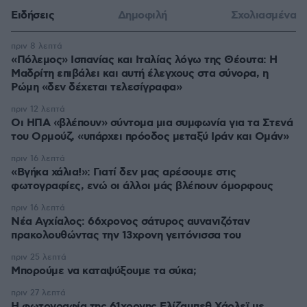
Ειδήσεις
Δημοφιλή
Σχολιασμένα
πριν 8 λεπτά
«Πόλεμος» Ισπανίας και Ιταλίας λόγω της Θέουτα: Η
Μαδρίτη επιβάλει και αυτή έλεγχους στα σύνορα, η
Ρώμη «δεν δέχεται τελεσίγραφα»
πριν 12 λεπτά
Οι ΗΠΑ «βλέπουν» σύντομα μια συμφωνία για τα Στενά
του Ορμούζ, «υπάρχει πρόοδος μεταξύ Ιράν και Ομάν»
πριν 16 λεπτά
«Βγήκα χάλια!»: Γιατί δεν μας αρέσουμε στις
φωτογραφίες, ενώ οι άλλοι μάς βλέπουν όμορφους
πριν 16 λεπτά
Νέα Αγχίαλος: 66χρονος σάτυρος αυνανιζόταν
πρακολουθώντας την 13χρονη γειτόνισσα του
πριν 25 λεπτά
Μπορούμε να καταψύξουμε τα σύκα;
πριν 27 λεπτά
Η φωτογραφία της 61χρονης Ελίζαμπεθ Χάρλεϊ με