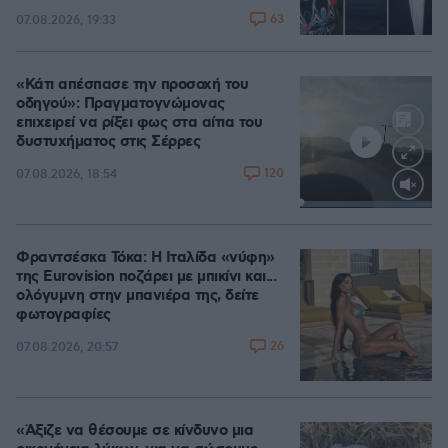
63
07.08.2026, 19:33
«Κάτι απέσπασε την προσοχή του
οδηγού»: Πραγματογνώμονας
επιχειρεί να ρίξει φως στα αίτια του
δυστυχήματος στις Σέρρες
120
07.08.2026, 18:54
Loaded
:
100.00%
Φραντσέσκα Τόκα: Η Ιταλίδα «νύφη»
της Eurovision ποζάρει με μπικίνι και...
ολόγυμνη στην μπανιέρα της, δείτε
φωτογραφίες
26
07.08.2026, 20:57
«Άξιζε να θέσουμε σε κίνδυνο μια