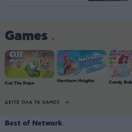
Games
Northern Heights
Candy Bub
Cut The Rope
ΔΕΙΤΕ ΟΛΑ ΤΑ GAMES
Best of Network