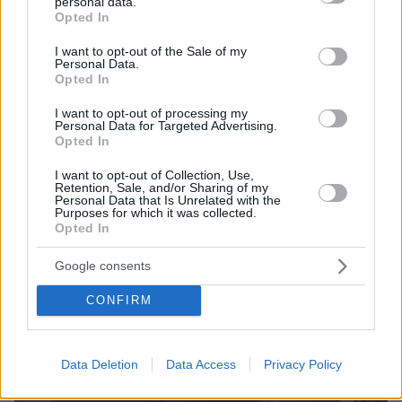
personal data.
grant or deny consent to Google and its third-party tags to
Opted In
ΤΑ ΠΙΟ ΔΗΜΟΦΙΛΗ
use your data for below specified purposes in below Google
consent section.
I want to opt-out of the Sale of my
Personal Data.
Opted In
I want to opt-out of processing my
Personal Data for Targeted Advertising.
Opted In
I want to opt-out of Collection, Use,
Retention, Sale, and/or Sharing of my
Personal Data that Is Unrelated with the
Purposes for which it was collected.
Opted In
Google consents
CONFIRM
Data Deletion
Data Access
Privacy Policy