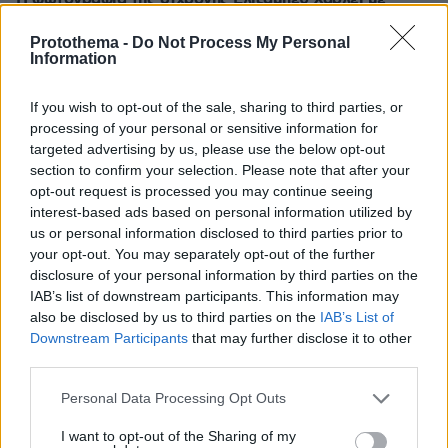
μπικίνι
Protothema -
Do Not Process My Personal
πριν 33 λεπτά
Information
Ο «Δράκος» του Λονδίνου: 40χρονος με προβλήματα
όρασης σκότωνε και βίαζε γυναίκες, η αστυνομία τον
If you wish to opt-out of the sale, sharing to third parties, or
είχε συλλάβει και τον άφησε ελεύθερο
processing of your personal or sensitive information for
πριν 37 λεπτά
targeted advertising by us, please use the below opt-out
Οι 10 «ήσυχες» παραλίες της Νάξου
section to confirm your selection. Please note that after your
opt-out request is processed you may continue seeing
πριν μία ώρα
interest-based ads based on personal information utilized by
Τήνος: Μια διαδρομή στα χωριά, τα τοπία και τα
us or personal information disclosed to third parties prior to
αξιοθέατα του νησιού
your opt-out. You may separately opt-out of the further
πριν μία ώρα
disclosure of your personal information by third parties on the
«Προδίδει τη Γαλλία», λέει ο Μασκ για πολιτικό που
IAB’s list of downstream participants. This information may
ζήτησε να «κλείνει» το X σε προεκλογικές περιόδους
also be disclosed by us to third parties on the
IAB’s List of
για να μην επηρεάζει τους ψηφοφόρους
Downstream Participants
that may further disclose it to other
third parties.
ΔΕΙΤΕ ΟΛΕΣ ΤΙΣ ΕΙΔΗΣΕΙΣ
Please note that this website/app uses one or more Google
Personal Data Processing Opt Outs
services and may gather and store information including but
not limited to your visit or usage behaviour. You may click to
I want to opt-out of the Sharing of my