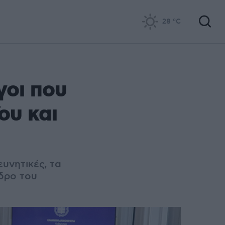
28
°C
γοι που
ου και
ευνητικές, τα
δρο του