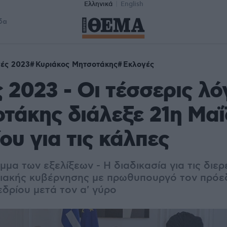
Ελληνικά
English
δα
ές 2023
Κυριάκος Μητσοτάκης
Εκλογές
 2023 - Οι τέσσερις λό
τάκης διάλεξε 21η Μαΐ
ίου για τις κάλπες
μα των εξελίξεων - Η διαδικασία για τις διερ
ιακής κυβέρνησης με πρωθυπουργό τον πρόε
εδρίου μετά τον α' γύρο