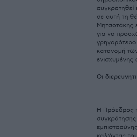
συγκροτηθεί 
σε αυτή τη θ
Μητσοτάκης έ
για να προσχ
γρηγορότερο 
κατανομή των
ενισχυμένης 
Οι διερευνητ
Η Πρόεδρος τ
συγκρότησης 
εμπιστοσύνης
καλώντας του