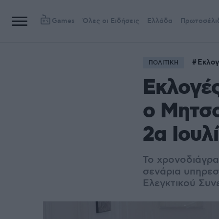
Games
Όλες οι Ειδήσεις
Ελλάδα
Πρωτοσέλι
Εκλογ
ΠΟΛΙΤΙΚΗ
Εκλογές
ο Μητσο
2α Ιουλ
Το χρονοδιάγραμ
σενάρια υπηρεσ
Ελεγκτικού Συν