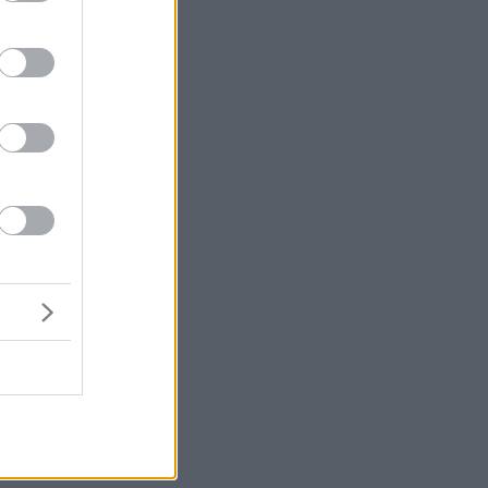
υ
ς
ος
τε
η