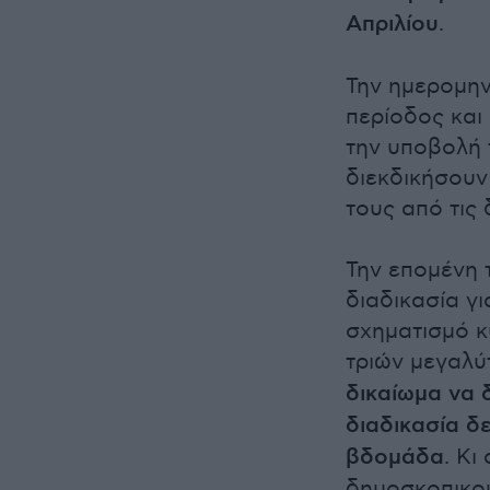
Απριλίου
.
Την ημερομην
περίοδος και
την υποβολή 
διεκδικήσουν
τους από τις 
Την επομένη 
διαδικασία γ
σχηματισμό κ
τριών μεγαλ
δικαίωμα να δ
διαδικασία δ
βδομάδα
. Κι
δημοσκοπικού