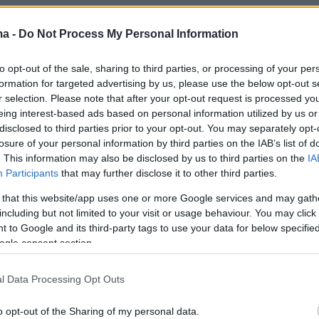
ma -
Do Not Process My Personal Information
πρωί της Τρίτης στο υπουργικό συμβούλιο ο
to opt-out of the sale, sharing to third parties, or processing of your per
 προσδιόρισε το συνολικό εκλογικό
formation for targeted advertising by us, please use the below opt-out s
μα υπογραμμίζοντας ότι «αν χρειαστεί δεύτε
r selection. Please note that after your opt-out request is processed y
ώστε να ακυρωθεί η περιπέτεια της απλής
eing interest-based ads based on personal information utilized by us or
disclosed to third parties prior to your opt-out. You may separately opt-
αυτή θα πραγματοποιηθεί το αργότερο μέχρι τι
losure of your personal information by third parties on the IAB’s list of
υ», φράση που οδηγεί στο συμπέρασμα ότι για
. This information may also be disclosed by us to third parties on the
IA
 της σφόδρα πιθανής δεύτερης κάλπης
έχει
Participants
that may further disclose it to other third parties.
υριακή 2 Ιουλίου
.
 that this website/app uses one or more Google services and may gath
including but not limited to your visit or usage behaviour. You may click 
 to Google and its third-party tags to use your data for below specifi
 κυβερνητικές πηγές, ο κ. Μητσοτάκης έκανε
ogle consent section.
κοινώσεις υπολογίζοντας ότι στις 10 και 11
θα συνέρθει η κρίσιμη Σύνοδος του ΝΑΤΟ, η
l Data Processing Opt Outs
ει εκπροσώπηση από τον εκλεγμένο
που θα ηγείται νέας κυβέρνησης με
o opt-out of the Sharing of my personal data.