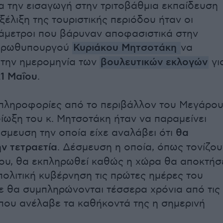
α την εισαγωγή στην τριτοβάθμια εκπαίδευση
ξέλιξη της τουριστικής περιόδου ήταν οι
άμετροι που βάρυναν αποφασιστικά στην
 πρωθυπουργού
Κυριάκου Μητσοτάκη
να
 την ημερομηνία των
βουλευτικών εκλογών
γι
21 Μαΐου
.
πληροφορίες από το περιβάλλον του Μεγάρο
δίωξη του κ. Μητσοτάκη ήταν να παραμείνει
έσμευση την οποία είχε αναλάβει ότι
θα
ην τετραετία
. Δέσμευση η οποία, όπως τονίζου
ου, θα εκπληρωθεί καθώς η χώρα θα αποκτήσ
πολιτική κυβέρνηση τις πρώτες ημέρες του
τε θα συμπληρώνονται τέσσερα χρόνια από τις 
 που ανέλαβε τα καθήκοντά της η σημερινή