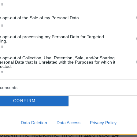
In
νη ψήφο εμπιστοσύνης από τη Βουλή των
o opt-out of the Sale of my Personal Data.
In
ου Θωμά η έναρξη της προεκλογικής περιόδο
to opt-out of processing my Personal Data for Targeted
ing.
In
γός ενημέρωσε την Πρόεδρο της Δημοκρατία
ελλαροπούλου για τις αποφάσεις του αλλά το
o opt-out of Collection, Use, Retention, Sale, and/or Sharing
ersonal Data that Is Unrelated with the Purposes for which it
μα για την έκδοση του Προεδρικού Διατάγματ
lected.
In
θα διαλυθεί η Βουλή και θα προκηρυχθούν
λογές θα υποβληθεί μετά το Πάσχα.
consents
CONFIRM
συνταγματικές πρόνοιες, οι κάλπες πρέπει να
ς ενός μήνα από τη διάλυση της Βουλής, οπό
Data Deletion
Data Access
Privacy Policy
ν προκήρυξη θα θυροκολληθεί, ως είθισται, στ
όμενη της Κυριακής, ήτοι τη Δευτέρα 24