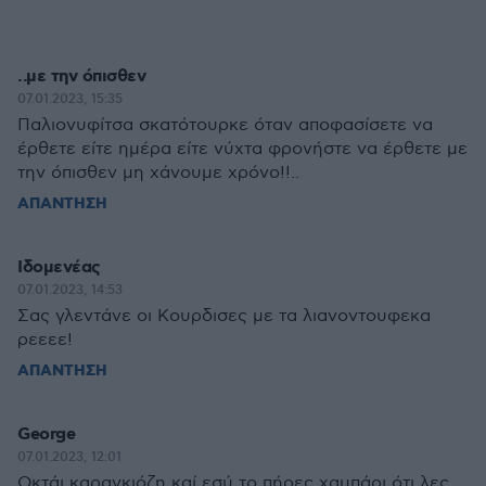
..με την όπισθεν
07.01.2023, 15:35
Παλιονυφίτσα σκατότουρκε όταν αποφασίσετε να
έρθετε είτε ημέρα είτε νύχτα φρονήστε να έρθετε με
την όπισθεν μη χάνουμε χρόνο!!..
ΑΠΑΝΤΗΣΗ
Ιδομενέας
07.01.2023, 14:53
Σας γλεντάνε οι Κουρδισες με τα λιανοντουφεκα
ρεεεε!
ΑΠΑΝΤΗΣΗ
George
07.01.2023, 12:01
Οκτάι καραγκιόζη καί εσύ το πήρες χαμπάρι ότι λες