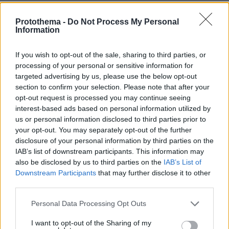
πριν 28 λεπτά
10 ελληνικά νησιά για διακοπές χωρίς πρόγραμμα
Protothema -
Do Not Process My Personal
Information
πριν 39 λεπτά
8χρονος τραυματίστηκε στο κεφάλι μετά από βουτιά σε
παραλία της Χαλκιδικής
If you wish to opt-out of the sale, sharing to third parties, or
processing of your personal or sensitive information for
targeted advertising by us, please use the below opt-out
ΔΕΙΤΕ ΟΛΕΣ ΤΙΣ ΕΙΔΗΣΕΙΣ
section to confirm your selection. Please note that after your
opt-out request is processed you may continue seeing
interest-based ads based on personal information utilized by
us or personal information disclosed to third parties prior to
ΤΑ ΠΙΟ ΔΗΜΟΦΙΛΗ
your opt-out. You may separately opt-out of the further
disclosure of your personal information by third parties on the
IAB’s list of downstream participants. This information may
also be disclosed by us to third parties on the
IAB’s List of
Downstream Participants
that may further disclose it to other
third parties.
Please note that this website/app uses one or more Google
Personal Data Processing Opt Outs
services and may gather and store information including but
not limited to your visit or usage behaviour. You may click to
I want to opt-out of the Sharing of my