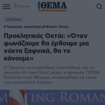
Games
ΠΟΛΙΤΙΚΗ
Column
Column
Τουρκικές προκλήσεις
Φουάτ Οκτάι
1
2
Προκλητικός Οκτάι: «Όταν
φωνάζουμε θα έρθουμε μια
νύχτα ξαφνικά, θα το
κάνουμε»
Ο Τούρκος αντιπρόεδρος
ενοχλήθηκε για το
γεγονός ότι πριν λίγες μέρες ο αρχηγός ΓΕΕΘΑ
Κωνσταντίνος Φλώρος επισκέφθηκε
τα νησιά
του ανατολικού Αιγαίου