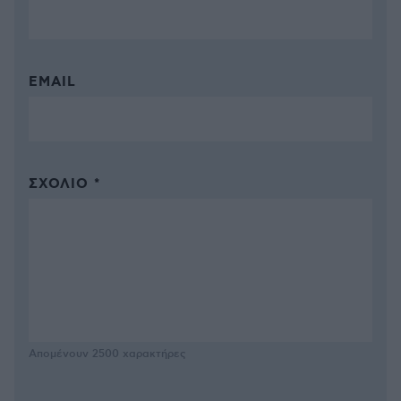
EMAIL
ΣΧΌΛΙΟ *
Απομένουν
2500
χαρακτήρες