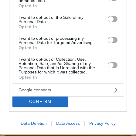
personal data.
grant or deny consent to Google and its third-party tags to
Opted In
use your data for below specified purposes in below Google
consent section.
I want to opt-out of the Sale of my
Personal Data.
Opted In
I want to opt-out of processing my
Personal Data for Targeted Advertising.
Opted In
I want to opt-out of Collection, Use,
Retention, Sale, and/or Sharing of my
Personal Data that Is Unrelated with the
Purposes for which it was collected.
Opted In
08.08.2026, 09:25
Βίντεο: Μεθυσμένη σκότωσε νύφη λίγες ώρες
Google consents
μετά τον γάμο της και στο τμήμα ζητούσε
κλαίγοντας τον πατέρα της
CONFIRM
Data Deletion
Data Access
Privacy Policy