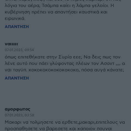
λόγια του αέρα; Τσάμπα καίει η λάμπα γελοίοι. Η
κυβέρνηση πρέπει να απαντήσει καυστικά και
ειρωνικά.
ΑΠΑΝΤΗΣΗ
ναιιιιιι
07.01.2023, 09:54
όπως επιτεθήκατε στην Συρία εεε; Να δεις πως τον
λένε αυτό που πάει γλύφοντας πλέων τον Ασαντ ,,,, α
ναι ταγύπ. κοκοκοκοκοκοκοκοκο, πόσα αυγά κάνατε;
ΑΠΑΝΤΗΣΗ
αμορφωτος
07.01.2023, 03:58
Μακαρι να τολμησετε να ερθετε,μακαρι,επιτελους να
προσπαθησετε να βαρεσετε και καποιον πουναι