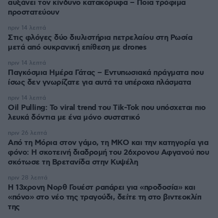
αυξάνει τον κίνδυνο κατακόρυφα – Ποια τρόφιμα
προστατεύουν
πριν 14 λεπτά
Στις φλόγες δύο διυλιστήρια πετρελαίου στη Ρωσία
μετά από ουκρανική επίθεση με drones
πριν 14 λεπτά
Παγκόσμια Ημέρα Γάτας – Εντυπωσιακά πράγματα που
ίσως δεν γνωρίζατε για αυτά τα υπέροχα πλάσματα
πριν 14 λεπτά
Oil Pulling: To viral trend του Tik-Tok που υπόσχεται πιο
λευκά δόντια με ένα μόνο συστατικό
πριν 26 λεπτά
Από τη Μόρια στον γάμο, τη ΜΚΟ και την κατηγορία για
φόνο: Η σκοτεινή διαδρομή του 26χρονου Αφγανού που
σκότωσε τη Βρετανίδα στην Κυψέλη
πριν 28 λεπτά
Η 13χρονη Νορθ Γουέστ ραπάρει για «προδοσία» και
«πόνο» στο νέο της τραγούδι, δείτε τη στο βιντεοκλίπ
της