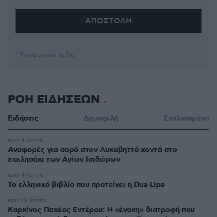
* Υποχρεωτικά πεδία
ΡΟΗ ΕΙΔΗΣΕΩΝ
Ειδήσεις
Δημοφιλή
Σχολιασμένα
πριν 4 λεπτά
Αναφορές για σορό στον Λυκαβηττό κοντά στο
εκκλησάκι των Αγίων Ισιδώρων
πριν 4 λεπτά
Το ελληνικό βιβλίο που προτείνει η Dua Lipa
πριν 13 λεπτά
Καρκίνος Παχέος Εντέρου: Η «ένοχη» διατροφή που