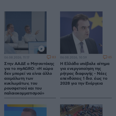
83
65
06.08.2026, 11:17
06.08.2026, 10:59
Στην ΑΑΔΕ ο Μητσοτάκης
Η Ελλάδα υπέβαλε αίτημα
για το myAGRO: «Η χώρα
για ενεργοποίηση της
δεν μπορεί να είναι άλλο
ρήτρας διαφυγής - Νέες
αιχμάλωτη των
επενδύσεις 1 δισ. έως το
κυκλωμάτων, του
2028 για την Ενέργεια
ρουσφετιού και του
παλαιοκομματισμού»