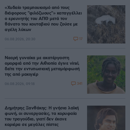
«Χυδαίο τραμπουκισμό από τους
διάφορους "φιλόζωους"» καταγγέλλει
ο ερευνητής του ΑΠΘ μετά τον
θάνατο του κουταβιού που ζούσε με
αγέλη λύκων
17
06.08.2026, 20:30
Νεαρή γυναίκα με ακατέργαστη
ομορφιά από την Αιθιοπία έγινε viral,
δείτε την εντυπωσιακή μεταμόρφωσή
της από μακιγιέρ
341
06.08.2026, 09:18
Δημήτρης Ξανθάκης: Η γνήσια λαϊκή
φωνή, οι συνεργασίες, τα κορυφαία
του τραγούδια, γιατί δεν έκανε
καριέρα σε μεγάλες πίστες