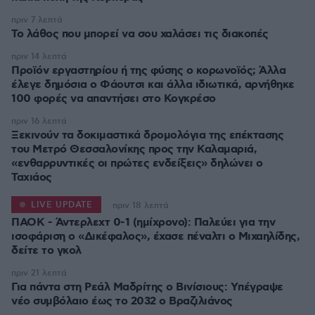
πριν 7 λεπτά
Το λάθος που μπορεί να σου χαλάσει τις διακοπές
πριν 14 λεπτά
Προϊόν εργαστηρίου ή της φύσης ο κορωνοϊός; Άλλα
έλεγε δημόσια ο Φάουτσι και άλλα ιδιωτικά, αρνήθηκε
100 φορές να απαντήσει στο Κογκρέσο
πριν 16 λεπτά
Ξεκινούν τα δοκιμαστικά δρομολόγια της επέκτασης
του Μετρό Θεσσαλονίκης προς την Καλαμαριά,
«ενθαρρυντικές οι πρώτες ενδείξεις» δηλώνει ο
Ταχιάος
LIVE UPDATE
πριν 18 λεπτά
ΠΑΟΚ - Άντερλεχτ 0-1 (ημίχρονο): Παλεύει για την
ισοφάριση ο «Δικέφαλος», έχασε πέναλτι ο Μιχαηλίδης,
πριν 21 λεπτά
Για πάντα στη Ρεάλ Μαδρίτης ο Βινίσιους: Yπέγραψε
νέο συμβόλαιο έως το 2032 ο Βραζιλιάνος