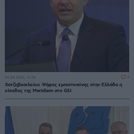
2
06.08.2026, 15:28
Χατζηβασιλείου: Ψήφος εμπιστοσύνης στην Ελλάδα η
είσοδος της Meridiam στο GSI