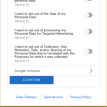
personal data.
grant or deny consent to Google and its third-party tags to
Opted In
use your data for below specified purposes in below Google
06.08.2026, 08:01
consent section.
Τα φρούτα που επιλέγουν 4 ενδοκρινολόγοι για
I want to opt-out of the Sale of my
Personal Data.
καλύτερο έλεγχο του σακχάρου – Το ένα μειώνει
Opted In
το λίπος στην κοιλιά
I want to opt-out of processing my
Personal Data for Targeted Advertising.
Opted In
I want to opt-out of Collection, Use,
Retention, Sale, and/or Sharing of my
Personal Data that Is Unrelated with the
Purposes for which it was collected.
Opted In
Google consents
CONFIRM
Data Deletion
Data Access
Privacy Policy