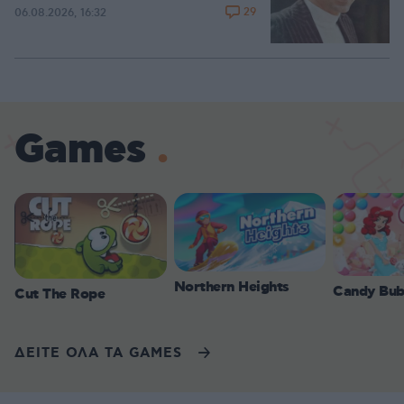
29
06.08.2026, 16:32
Games
Northern Heights
Candy Bub
Cut The Rope
ΔΕΙΤΕ ΟΛΑ ΤΑ GAMES