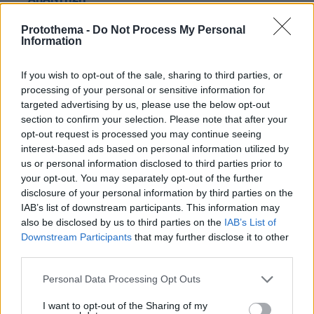
Protothema -
Do Not Process My Personal
Οκ.
Information
22.12.2021, 23:47
Βρε παιδια πειτε μου πια ειναι η λογικη οταν κατι που
If you wish to opt-out of the sale, sharing to third parties, or
ειπαν οτι σε προστατευει να διαρκει τοσο λίγο και να
processing of your personal or sensitive information for
σου λενε με το ζορι παρτο και συνεχισε το.Η
targeted advertising by us, please use the below opt-out
διαρκεια του κανεναν δεν προβληματίζει?
section to confirm your selection. Please note that after your
opt-out request is processed you may continue seeing
ΑΠΑΝΤΗΣΗ
interest-based ads based on personal information utilized by
us or personal information disclosed to third parties prior to
Πολύ σωστό το μέτρο!!
your opt-out. You may separately opt-out of the further
disclosure of your personal information by third parties on the
22.12.2021, 22:48
IAB’s list of downstream participants. This information may
Καθότι ο ψεκασμός δεν είναι συμβατός με την
also be disclosed by us to third parties on the
IAB’s List of
ιατρική ιδιότητα! Οποιος το βλέπει διαφορετικά...ας
Downstream Participants
that may further disclose it to other
βρει έναν άθεο παπά να τον διαβάσει!
third parties.
ΑΠΑΝΤΗΣΗ
Please note that this website/app uses one or more Google
Personal Data Processing Opt Outs
services and may gather and store information including but
not limited to your visit or usage behaviour. You may click to
I want to opt-out of the Sharing of my