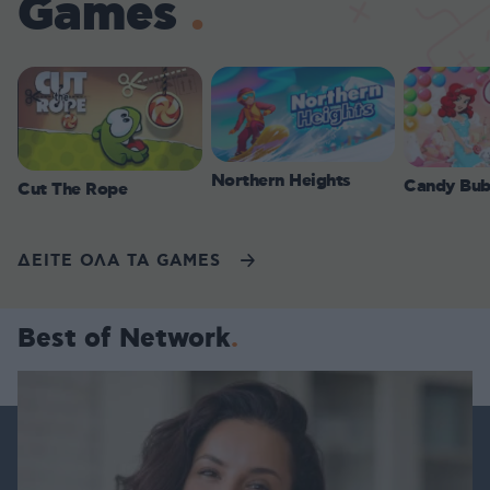
Games
Northern Heights
Candy Bub
Cut The Rope
ΔΕΙΤΕ ΟΛΑ ΤΑ GAMES
Best of Network