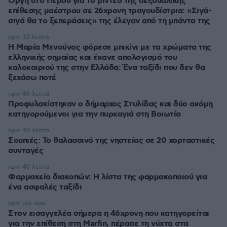
Οργή στο Περού για το βίντεο της σεξουαλικής
επίθεσης μαέστρου σε 26χρονη τραγουδίστρια: «Σιγά-
σιγά θα το ξεπεράσεις» της έλεγαν από τη μπάντα της
πριν 33 λεπτά
Η Μαρία Μενούνος φόρεσε μπικίνι με τα χρώματα της
ελληνικής σημαίας και έκανε απολογισμό του
καλοκαιριού της στην Ελλάδα: Ένα ταξίδι που δεν θα
ξεχάσω ποτέ
πριν 40 λεπτά
Προφυλακίστηκαν ο δήμαρχος Στυλίδας και δύο ακόμη
κατηγορούμενοι για την πυρκαγιά στη Βοιωτία
πριν 40 λεπτά
Σουπιές: Το θαλασσινό της νηστείας σε 20 χορταστικές
συνταγές
πριν 40 λεπτά
Φαρμακείο διακοπών: Η λίστα της φαρμακοποιού για
ένα ασφαλές ταξίδι
πριν μία ώρα
Στον εισαγγελέα σήμερα η 46χρονη που κατηγορείται
για την επίθεση στη Marfin, πέρασε τη νύχτα στα