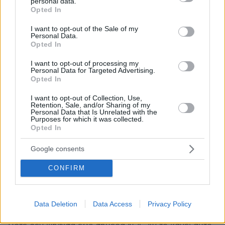
personal data.
grant or deny consent to Google and its third-party tags to
Opted In
Νεοδημοκρατης
use your data for below specified purposes in below Google
consent section.
22.12.2021, 21:39
I want to opt-out of the Sale of my
Personal Data.
Κυριακο,κλεισε τώρα το ΕΣΥ. Εμείς θα είμαστε διπλα
Opted In
σου.
ΑΠΑΝΤΗΣΗ
I want to opt-out of processing my
Personal Data for Targeted Advertising.
Opted In
Κ
I want to opt-out of Collection, Use,
22.12.2021, 21:34
Retention, Sale, and/or Sharing of my
Personal Data that Is Unrelated with the
Η εμβόλιο ή χωρίς ψωμί. Πραγματικά ότι πιο τραγικό .
Purposes for which it was collected.
Αλλά τουλάχιστον δείχνετε ποιοι πραγματικά είστε
Opted In
Γιατί ακούω πολλά ψυχοπονιαρικα τελευταία ότι
νοιάζεστε για το δημόσιο καλό κι ενδιαφέρεστε για
Google consents
μας ... Μην ξερασω
CONFIRM
ΑΠΑΝΤΗΣΗ
Αριστερός από κούνια.
Data Deletion
Data Access
Privacy Policy
22.12.2021, 21:20