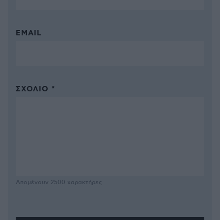
EMAIL
ΣΧΌΛΙΟ *
Απομένουν
2500
χαρακτήρες