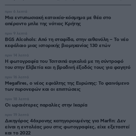
πριν 6 λεπτά
Μια εντυπωσιακή κατοικία-κόσμημα με θέα στο
απέραντο μπλε της νότιας Κρήτης
πριν 9 λεπτά
BGS Alcohols: Από τη σταφίδα, στην αιθανόλη – Το νέο
κεφάλαιο μιας ιστορικής βιομηχανίας 130 ετών
πριν 14 λεπτά
Η φωτογραφία του Τσιτσιπά αγκαλιά με τη σύντροφό
του στην Ελβετία και η βραδινή έξοδός τους για φαγητό
πριν 16 λεπτά
Megafires, ο νέος εφιάλτης της Ευρώπης: Το φαινόμενο
των πυρονεφών και οι επιπτώσεις
πριν 18 λεπτά
Οι ωραιότερες παραλίες στην Ικαρία
πριν 19 λεπτά
Δικηγόρος 46χρονης κατηγορουμένης για Marfin: Δεν
είναι η εντολέας μου στις φωτογραφίες, είχε εξεταστεί
και το 2022