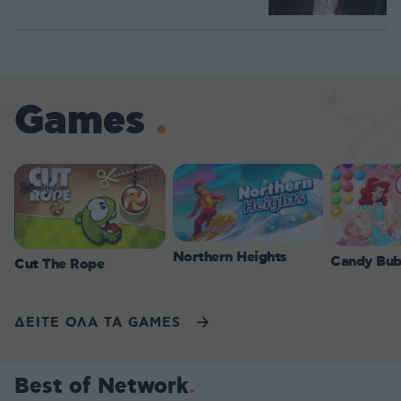
Games
Northern Heights
Candy Bub
Cut The Rope
ΔΕΙΤΕ ΟΛΑ ΤΑ GAMES
Best of Network