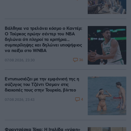
Βάλθηκε να τρελάνει κόσμο ο Καντέρ:
Ο Τούρκος πρώην σέντερ του NBA
δηλώνει ότι πληροί τα κριτήρια...
συμπερίληψης και δηλώνει υποψήφιος
να παίξει στο WNBA
36
07.08.2026, 23:30
Εντυπωσιάζει με την εμφάνισή της η
σύζυγος του Τζέντι Όσμαν στις
διακοπές τους στην Τουρκία, βίντεο
4
07.08.2026, 23:43
Φραντσέσκα Τόκα: Η Ιταλίδα «νύφη»