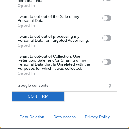
personal data.
grant or deny consent to Google and its third-party tags to
H αίσθηση του Κογκρέσου:
Opted In
use your data for below specified purposes in below Google
consent section.
I want to opt-out of the Sale of my
-Η Ελλάδα αποτελεί πυλώνα σταθερότητας
Personal Data.
Opted In
στην περιοχή της Ανατολικής Μεσογείου και οι
Ηνωμένες Πολιτείες θα πρέπει να παραμείνουν
I want to opt-out of processing my
Personal Data for Targeted Advertising.
προσηλωμένες στη στήριξη της ασφάλειας και
Opted In
της ευημερίας της.
I want to opt-out of Collection, Use,
Retention, Sale, and/or Sharing of my
-Το σχήμα συνεργασίας 3+1 μεταξύ της Κύπρου,
Personal Data that Is Unrelated with the
Purposes for which it was collected.
της Ελλάδας, του Ισραήλ και των Ηνωμένων
Opted In
Πολιτειών υπήρξε ένα επιτυχημένο φόρουμ
Google consents
συνεργασίας σε ενεργειακά ζητήματα και θα
πρέπει να επεκταθεί ώστε να συμπεριλάβει
CONFIRM
άλλους τομείς κοινού ενδιαφέροντος για τα
μέλη.
Data Deletion
Data Access
Privacy Policy
-Oι Ηνωμένες Πολιτείες θα πρέπει να