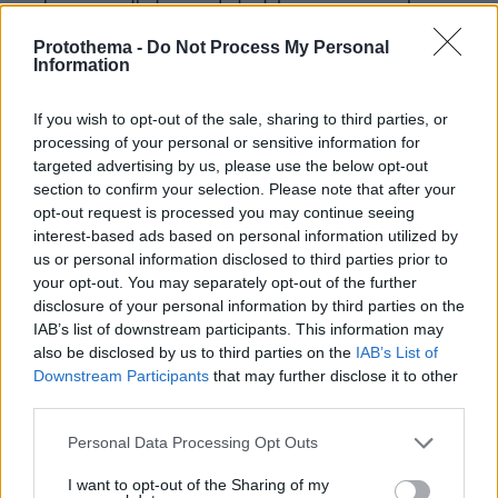
που διανέμονται στο πλαίσιο του Ευρωπαϊκού
Protothema -
Do Not Process My Personal
Προγράμματος Κίνητρων
Information
Ανακεφαλαιοποίησης.
If you wish to opt-out of the sale, sharing to third parties, or
Στη συγκεκριμένη έκθεση θα πρέπει να
processing of your personal or sensitive information for
συμπεριλαμβάνεται:
targeted advertising by us, please use the below opt-out
section to confirm your selection. Please note that after your
opt-out request is processed you may continue seeing
-η ταυτοποίηση κάθε χώρας που αποδέχθηκε
interest-based ads based on personal information utilized by
τα κεφάλαια.
us or personal information disclosed to third parties prior to
your opt-out. You may separately opt-out of the further
disclosure of your personal information by third parties on the
-η περιγραφή του τρόπου με τον οποίο
IAB’s list of downstream participants. This information may
χρησιμοποιήθηκαν τα κεφάλαια.
also be disclosed by us to third parties on the
IAB’s List of
Downstream Participants
that may further disclose it to other
-μια αποτίμηση του υπολειπόμενου εξοπλισμού
third parties.
που παρείχε η τότε Σοβιετική Ένωση ή η
Please note that this website/app uses one or more Google
Personal Data Processing Opt Outs
Ρωσική Ομοσπονδία στις χώρες αποδέκτες.
services and may gather and store information including but
not limited to your visit or usage behaviour. You may click to
I want to opt-out of the Sharing of my