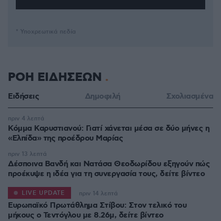
* Υποχρεωτικά πεδία
ΡΟΗ ΕΙΔΗΣΕΩΝ
Ειδήσεις
Δημοφιλή
Σχολιασμένα
πριν 4 λεπτά
Κόμμα Καρυστιανού: Γιατί χάνεται μέσα σε δύο μήνες η
«Ελπίδα» της προέδρου Μαρίας
πριν 13 λεπτά
Δέσποινα Βανδή και Νατάσα Θεοδωρίδου εξηγούν πώς
προέκυψε η ιδέα για τη συνεργασία τους, δείτε βίντεο
LIVE UPDATE
πριν 14 λεπτά
Ευρωπαϊκό Πρωτάθλημα Στίβου: Στον τελικό του
μήκους ο Τεντόγλου με 8.26μ, δείτε βίντεο