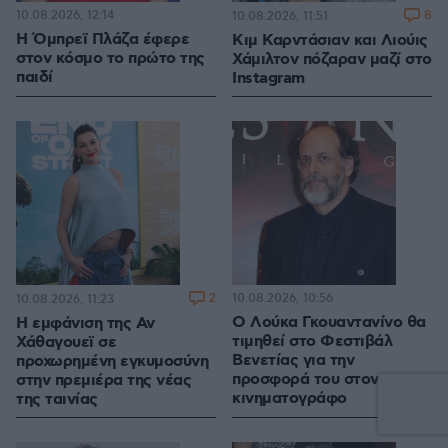
10.08.2026, 12:14
8
10.08.2026, 11:51
Η Όμπρεϊ Πλάζα έφερε
Κιμ Καρντάσιαν και Λιούις
στον κόσμο το πρώτο της
Χάμιλτον πόζαραν μαζί στο
παιδί
Instagram
2
10.08.2026, 10:56
10.08.2026, 11:23
Ο Λούκα Γκουαντανίνο θα
Η εμφάνιση της Αν
τιμηθεί στο Φεστιβάλ
Χάθαγουεϊ σε
Βενετίας για την
προχωρημένη εγκυμοσύνη
προσφορά του στον
στην πρεμιέρα της νέας
κινηματογράφο
της ταινίας