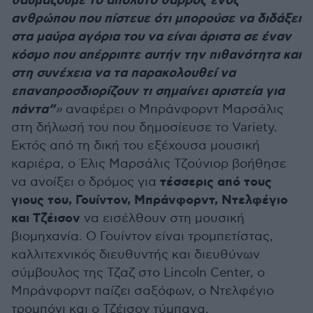
θαυμάζουμε το απόλυτo θάρρος ενός
ανθρώπου που πίστευε ότι μπορούσε να διδάξει
στα μαύρα αγόρια του να είναι άριστα σε έναν
κόσμο που απέρριπτε αυτήν την πιθανότητα και
στη συνέχεια να τα παρακολουθεί να
επαναπροσδιορίζουν τι σημαίνει αριστεία για
πάντα”
»
αναφέρει ο Μπράνφορντ Μαρσάλις
στη δήλωσή του που δημοσίευσε το Variety.
Εκτός από τη δική του εξέχουσα μουσική
καριέρα, ο Έλις Μαρσάλις Τζούνιορ βοήθησε
τέσσερις από τους
να ανοίξει ο δρόμος για
γιους του, Γουίντον, Μπράνφορντ, Ντελφέγιο
και Τζέισον
να εισέλθουν στη μουσική
βιομηχανία. Ο Γουίντον είναι τρομπετίστας,
καλλιτεχνικός διευθυντής και διευθύνων
σύμβουλος της Τζαζ στο Lincoln Center, ο
Μπράνφορντ παίζει σαξόφων, ο Ντελφέγιο
τρομπόνι και ο Τζέισον τύμπανα.