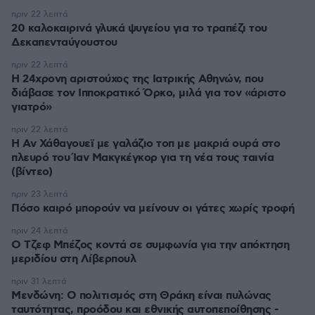
πριν 22 λεπτά
20 καλοκαιρινά γλυκά ψυγείου για το τραπέζι του
Δεκαπενταύγουστου
πριν 22 λεπτά
Η 24χρονη αριστούχος της Ιατρικής Αθηνών, που
διάβασε τον Ιπποκρατικό Όρκο, μιλά για τον «άριστο
γιατρό»
πριν 22 λεπτά
Η Αν Χάθαγουεϊ με γαλάζιο τοπ με μακριά ουρά στο
πλευρό του Ίαν Μακγκέγκορ για τη νέα τους ταινία
(βίντεο)
πριν 23 λεπτά
Πόσο καιρό μπορούν να μείνουν οι γάτες χωρίς τροφή
πριν 24 λεπτά
Ο Τζεφ Μπέζος κοντά σε συμφωνία για την απόκτηση
μεριδίου στη Λίβερπουλ
πριν 31 λεπτά
Μενδώνη: Ο πολιτισμός στη Θράκη είναι πυλώνας
ταυτότητας, προόδου και εθνικής αυτοπεποίθησης -