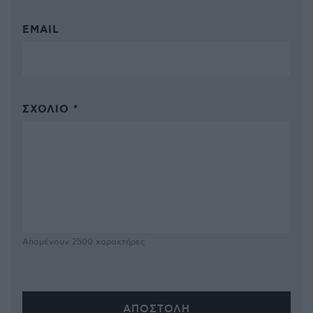
EMAIL
ΣΧΌΛΙΟ *
Απομένουν
2500
χαρακτήρες