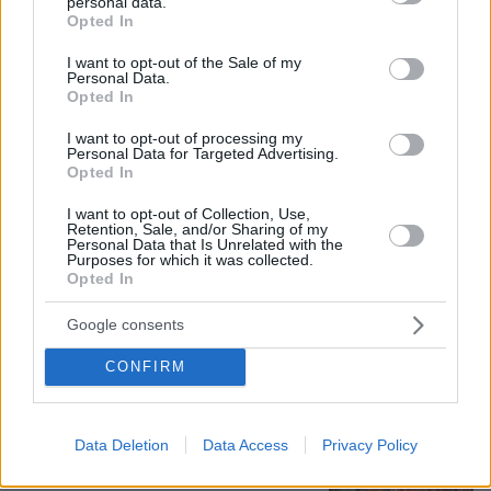
personal data.
grant or deny consent to Google and its third-party tags to
Opted In
use your data for below specified purposes in below Google
consent section.
10.08.2026, 08:51
I want to opt-out of the Sale of my
Personal Data.
ΔΕΘ τετραετίας με μέτρα για όλους: Τι θα πει ο
Opted In
Μητσοτάκης στη Θεσσαλονίκη για μισθούς,
συντάξεις, επιχειρήσεις, αγρότες και στεγαστικό
I want to opt-out of processing my
Personal Data for Targeted Advertising.
Opted In
Η 24χρονη αριστούχος της Ιατρικής
I want to opt-out of Collection, Use,
Αθηνών, που διάβασε τον Ιπποκρατικό
Retention, Sale, and/or Sharing of my
Όρκο, μιλά για τον «άριστο γιατρό»
Personal Data that Is Unrelated with the
Purposes for which it was collected.
75
10.08.2026, 08:09
Opted In
Google consents
CONFIRM
Τη Υπερμάχω: Η νύχτα του Αυγούστου
πριν από 1.400 χρόνια, που γέννησε
τον Ακάθιστο Ύμνο
Data Deletion
Data Access
Privacy Policy
139
09.08.2026, 22:48