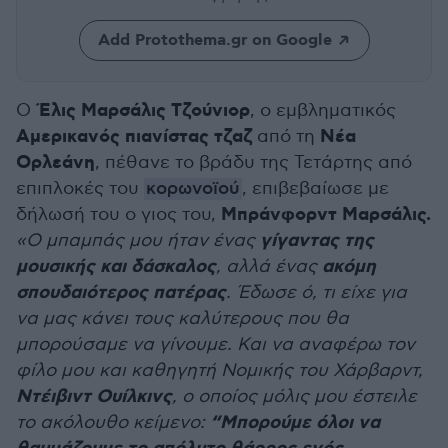
Add Protothema.gr on Google
Έλις Μαρσάλις Τζούνιορ
Ο
, ο εμβληματικός
Αμερικανός πιανίστας τζαζ
Νέα
από τη
Ορλεάνη
, πέθανε το βράδυ της Τετάρτης από
επιπλοκές του
κορωνοϊού
, επιβεβαίωσε με
Μπράνφορντ Μαρσάλις.
δήλωσή του ο γιος του,
γίγαντας της
«Ο μπαμπάς μου ήταν ένας
μουσικής και δάσκαλος
ακόμη
, αλλά ένας
σπουδαιότερος πατέρας
. Έδωσε ό, τι είχε για
να μας κάνει τους καλύτερους που θα
μπορούσαμε να γίνουμε. Και να αναφέρω τον
φίλο μου και καθηγητή Νομικής του Χάρβαρντ,
Ντέιβιντ Ουίλκινς
, ο οποίος μόλις μου έστειλε
“Μπορούμε όλοι να
το ακόλουθο κείμενο: