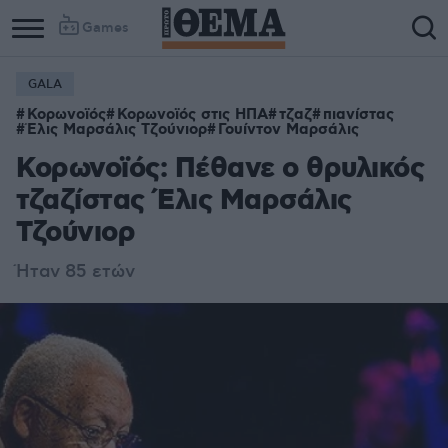
Games
GALA
Κορωνοϊός
Κορωνοϊός στις ΗΠΑ
τζαζ
πιανίστας
Έλις Μαρσάλις Τζούνιορ
Γουίντον Μαρσάλις
Κορωνοϊός: Πέθανε ο θρυλικός
τζαζίστας Έλις Μαρσάλις
Τζούνιορ
Ήταν 85 ετών