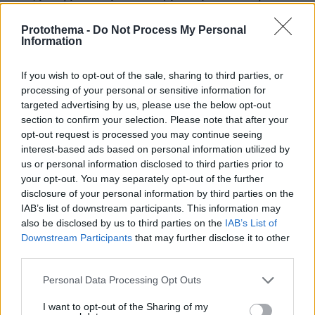
τέσσερις πόλεις της Ελλάδας
Protothema -
Do Not Process My Personal
Information
If you wish to opt-out of the sale, sharing to third parties, or
processing of your personal or sensitive information for
targeted advertising by us, please use the below opt-out
section to confirm your selection. Please note that after your
opt-out request is processed you may continue seeing
interest-based ads based on personal information utilized by
us or personal information disclosed to third parties prior to
your opt-out. You may separately opt-out of the further
disclosure of your personal information by third parties on the
IAB’s list of downstream participants. This information may
also be disclosed by us to third parties on the
IAB’s List of
Downstream Participants
that may further disclose it to other
third parties.
Please note that this website/app uses one or more Google
Personal Data Processing Opt Outs
services and may gather and store information including but
not limited to your visit or usage behaviour. You may click to
I want to opt-out of the Sharing of my