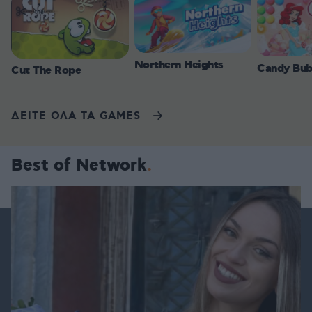
Northern Heights
Candy Bub
Cut The Rope
ΔΕΙΤΕ ΟΛΑ ΤΑ GAMES
Best of Network