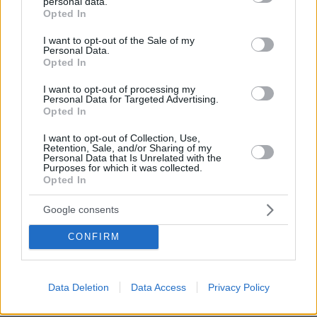
personal data.
grant or deny consent to Google and its third-party tags to
Opted In
use your data for below specified purposes in below Google
consent section.
I want to opt-out of the Sale of my
Personal Data.
Opted In
I want to opt-out of processing my
Personal Data for Targeted Advertising.
Opted In
I want to opt-out of Collection, Use,
Retention, Sale, and/or Sharing of my
Personal Data that Is Unrelated with the
Purposes for which it was collected.
Opted In
Google consents
CONFIRM
Data Deletion
Data Access
Privacy Policy