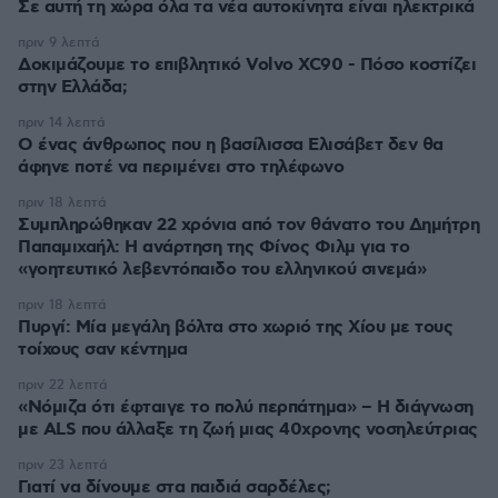
Σε αυτή τη χώρα όλα τα νέα αυτοκίνητα είναι ηλεκτρικά
πριν 9 λεπτά
Δοκιμάζουμε το επιβλητικό Volvo XC90 - Πόσο κοστίζει
στην Ελλάδα;
πριν 14 λεπτά
Ο ένας άνθρωπος που η βασίλισσα Ελισάβετ δεν θα
άφηνε ποτέ να περιμένει στο τηλέφωνο
πριν 18 λεπτά
Συμπληρώθηκαν 22 χρόνια από τον θάνατο του Δημήτρη
Παπαμιχαήλ: Η ανάρτηση της Φίνος Φιλμ για το
«γοητευτικό λεβεντόπαιδο του ελληνικού σινεμά»
πριν 18 λεπτά
Πυργί: Mία μεγάλη βόλτα στο χωριό της Χίου με τους
τοίχους σαν κέντημα
πριν 22 λεπτά
«Νόμιζα ότι έφταιγε το πολύ περπάτημα» – Η διάγνωση
με ALS που άλλαξε τη ζωή μιας 40χρονης νοσηλεύτριας
πριν 23 λεπτά
Γιατί να δίνουμε στα παιδιά σαρδέλες;