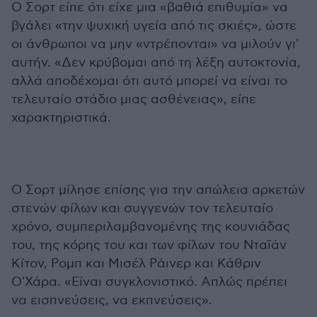
Ο Σορτ είπε ότι είχε μια «βαθιά επιθυμία» να
βγάλει «την ψυχική υγεία από τις σκιές», ώστε
οι άνθρωποι να μην «ντρέπονται» να μιλούν γι'
αυτήν. «Δεν κρύβομαι από τη λέξη αυτοκτονία,
αλλά αποδέχομαι ότι αυτό μπορεί να είναι το
τελευταίο στάδιο μιας ασθένειας», είπε
χαρακτηριστικά.
Ο Σορτ μίλησε επίσης για την απώλεια αρκετών
στενών φίλων και συγγενών τον τελευταίο
χρόνο, συμπεριλαμβανομένης της κουνιάδας
του, της κόρης του και των φίλων του Νταϊάν
Κίτον, Ρομπ και Μισέλ Ράινερ και Κάθριν
Ο'Χάρα. «Είναι συγκλονιστικό. Απλώς πρέπει
να εισπνεύσεις, να εκπνεύσεις».