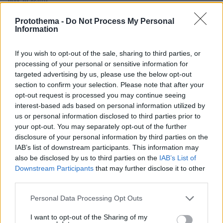
πριν 18 λεπτά
Daphne Lawrence: Όταν οι φίλοι μου διηγούνται
πράγματα που τους συνέβησαν, εγώ αυτά θα τα κάνω
Protothema -
Do Not Process My Personal
Information
τραγούδι
πριν 20 λεπτά
If you wish to opt-out of the sale, sharing to third parties, or
Το λάθος που κάνουμε όταν κόβουμε το καρπούζι και
processing of your personal or sensitive information for
χαλάει πιο γρήγορα
targeted advertising by us, please use the below opt-out
πριν 20 λεπτά
section to confirm your selection. Please note that after your
Ο Οδυσσέας ταξίδευε με πλοίο των Βίκινγκς; Η επιλογή
opt-out request is processed you may continue seeing
του Νόλαν και η αληθινή μυκηναϊκή ναυπηγική
interest-based ads based on personal information utilized by
us or personal information disclosed to third parties prior to
your opt-out. You may separately opt-out of the further
ΔΕΙΤΕ ΟΛΕΣ ΤΙΣ ΕΙΔΗΣΕΙΣ
disclosure of your personal information by third parties on the
IAB’s list of downstream participants. This information may
also be disclosed by us to third parties on the
IAB’s List of
Downstream Participants
that may further disclose it to other
ΤΑ ΠΙΟ ΔΗΜΟΦΙΛΗ
third parties.
Please note that this website/app uses one or more Google
Personal Data Processing Opt Outs
services and may gather and store information including but
not limited to your visit or usage behaviour. You may click to
I want to opt-out of the Sharing of my