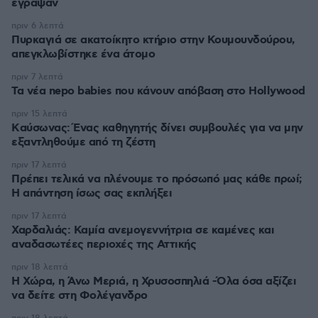
έγραψαν
πριν 6 λεπτά
Πυρκαγιά σε ακατοίκητο κτήριο στην Κουμουνδούρου,
απεγκλωβίστηκε ένα άτομο
πριν 7 λεπτά
Τα νέα nepo babies που κάνουν απόβαση στο Hollywood
πριν 15 λεπτά
Kαύσωνας: Ένας καθηγητής δίνει συμβουλές για να μην
εξαντληθούμε από τη ζέστη
πριν 17 λεπτά
Πρέπει τελικά να πλένουμε το πρόσωπό μας κάθε πρωί;
Η απάντηση ίσως σας εκπλήξει
πριν 17 λεπτά
Χαρδαλιάς: Καμία ανεμογεννήτρια σε καμένες και
αναδασωτέες περιοχές της Αττικής
πριν 18 λεπτά
Η Χώρα, η Άνω Μεριά, η Χρυσοσπηλιά -Όλα όσα αξίζει
να δείτε στη Φολέγανδρο