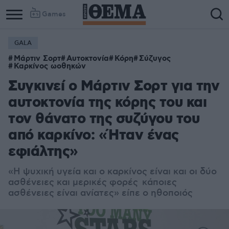
Games
GALA
Column
Column
Μάρτιν Σορτ
Αυτοκτονία
Κόρη
Σύζυγος
1
2
Καρκίνος ωοθηκών
Συγκινεί ο Μάρτιν Σορτ για την
αυτοκτονία της κόρης του και
τον θάνατο της συζύγου του
από καρκίνο: «Ήταν ένας
εφιάλτης»
«Η ψυχική υγεία και ο καρκίνος είναι και οι δύο
ασθένειες και μερικές φορές κάποιες
ασθένειες είναι ανίατες» είπε ο ηθοποιός