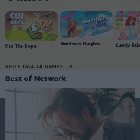
Northern Heights
Candy Bub
Cut The Rope
ΔΕΙΤΕ ΟΛΑ ΤΑ GAMES
Best of Network