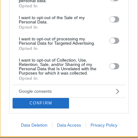
personal data.
grant or deny consent to Google and its third-party tags to
Opted In
use your data for below specified purposes in below Google
consent section.
I want to opt-out of the Sale of my
Personal Data.
Opted In
I want to opt-out of processing my
Personal Data for Targeted Advertising.
Opted In
I want to opt-out of Collection, Use,
Retention, Sale, and/or Sharing of my
Personal Data that Is Unrelated with the
Purposes for which it was collected.
Opted In
Google consents
CONFIRM
08.08.2026, 08:57
Το «σκουλήκι του διαβόλου» που ζει 1,3 χιλιόμετρα
Data Deletion
Data Access
Privacy Policy
κάτω από τη Γη και αλλάζει όσα γνωρίζαμε για τη
ζωή: «Οι άνθρωποι δεν κυβερνάμε τον κόσμο»